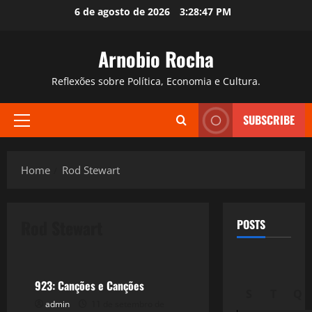
Skip
6 de agosto de 2026
3:28:48 PM
to
content
Arnobio Rocha
Reflexões sobre Política, Economia e Cultura.
SUBSCRIBE
Primary
Menu
Home
Rod Stewart
Rod Stewart
POSTS
Filmes&Músicas
923: Canções e Canções
S
T
Q
admin
11 de setembro de