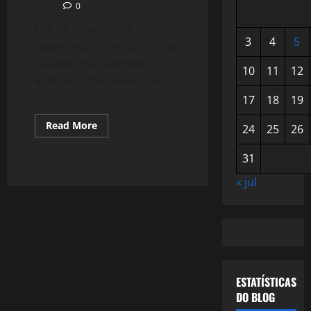
2013
0
Fim de expediente,
3
4
5
esperando o fim do rodízio,
viajando nas canções
10
11
12
eternas, uma melancolia, a
marca destes...
17
18
19
Read
Read More
24
25
26
more
about
923:
31
Canções
e
« jul
Canções
ESTATÍSTICAS
DO BLOG