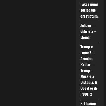
Fakes numa
sociedade
em ruptura.
Juliana
em
Gabriela –
Elomar
Trump é
Louco? –
Arnobio
Rocha
em
Trump-
Musk e a
Distopia: A
Questão do
PODER!
Kathianne