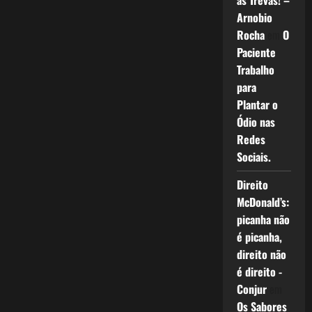
as Trevas! –
Arnobio
Rocha
em
O
Paciente
Trabalho
para
Plantar o
Ódio nas
Redes
Sociais.
Direito
McDonald’s:
picanha não
é picanha,
direito não
é direito -
Conjur
em
Os Sabores