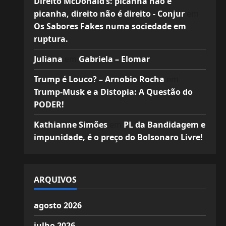
Direito McDonald’s: picanha não é
picanha, direito não é direito - Conjur
em
Os Sabores Fakes numa sociedade em
ruptura.
Juliana
em
Gabriela – Elomar
Trump é Louco? – Arnobio Rocha
em
Trump-Musk e a Distopia: A Questão do
PODER!
Kathianne Simões
em
PL da Bandidagem e
impunidade, é o preço do Bolsonaro Livre!
ARQUIVOS
agosto 2026
julho 2026