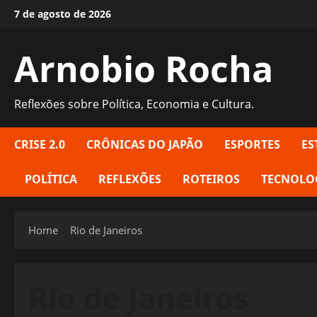
Skip
7 de agosto de 2026
to
content
Arnobio Rocha
Reflexões sobre Política, Economia e Cultura.
CRISE 2.0
CRÔNICAS DO JAPÃO
ESPORTES
ES
POLÍTICA
REFLEXÕES
ROTEIROS
TECNOLO
Home
Rio de Janeiros
Rio de Janeiros