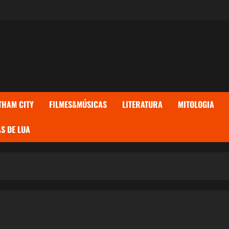
THAM CITY
FILMES&MÚSICAS
LITERATURA
MITOLOGIA
S DE LUA