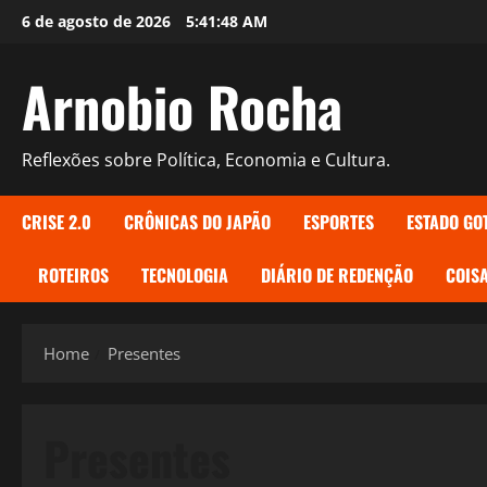
Skip
6 de agosto de 2026
5:41:49 AM
to
content
Arnobio Rocha
Reflexões sobre Política, Economia e Cultura.
CRISE 2.0
CRÔNICAS DO JAPÃO
ESPORTES
ESTADO GO
ROTEIROS
TECNOLOGIA
DIÁRIO DE REDENÇÃO
COISA
Home
Presentes
Presentes