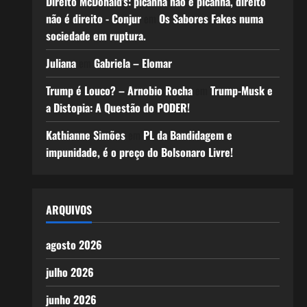
Direito McDonald’s: picanha não é picanha, direito
não é direito - Conjur
em
Os Sabores Fakes numa
sociedade em ruptura.
Juliana
em
Gabriela – Elomar
Trump é Louco? – Arnobio Rocha
em
Trump-Musk e
a Distopia: A Questão do PODER!
Kathianne Simões
em
PL da Bandidagem e
impunidade, é o preço do Bolsonaro Livre!
ARQUIVOS
agosto 2026
julho 2026
junho 2026