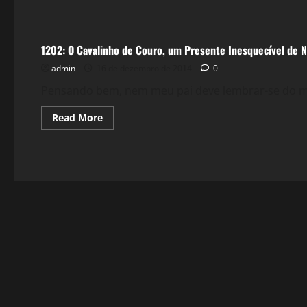
Reflexões
1202: O Cavalinho de Couro, um Presente Inesquecível de N
admin
16 de dezembro de 2014
0
Pensando bem, nem meu pai deve lembrar-se do mel
Read
Read More
more
about
1202:
O
Cavalinho
de
Couro,
um
Presente
Inesquecível
de
Natal.