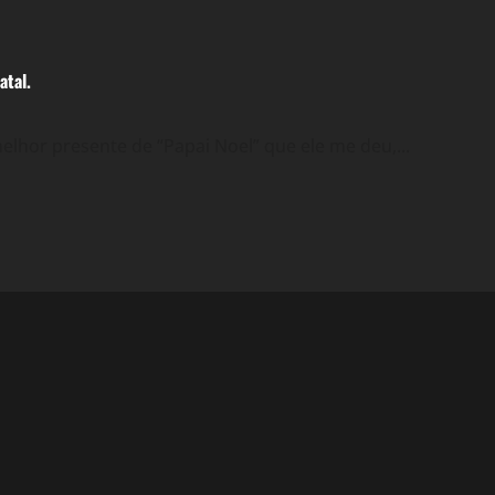
atal.
hor presente de “Papai Noel” que ele me deu,...