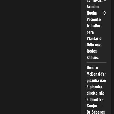
as Trevas! –
Arnobio
Rocha
em
O
Paciente
Trabalho
para
Plantar o
Ódio nas
Redes
Sociais.
Direito
McDonald’s:
picanha não
é picanha,
direito não
é direito -
Conjur
em
Os Sabores