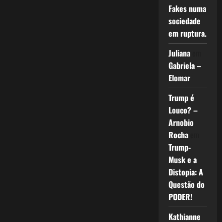
Fakes numa
sociedade
em ruptura.
Juliana
em
Gabriela –
Elomar
Trump é
Louco? –
Arnobio
Rocha
em
Trump-
Musk e a
Distopia: A
Questão do
PODER!
Kathianne