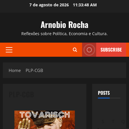
Skip
7 de agosto de 2026
11:33:49 AM
to
content
Arnobio Rocha
Reflexões sobre Política, Economia e Cultura.
SUBSCRIBE
Primary
Menu
Home
PLP-CGB
PLP-CGB
POSTS
S
T
Q