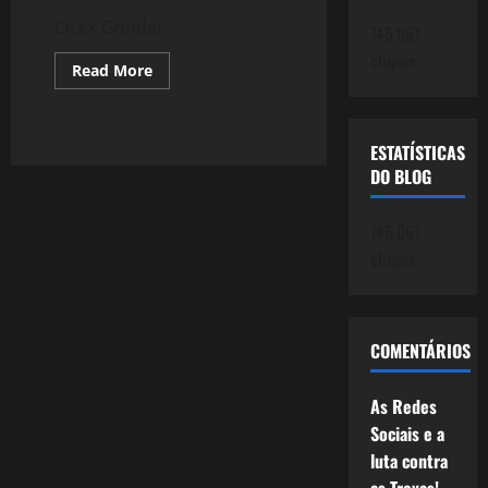
Cicek Gonder
745.061
cliques
Read
Read More
more
about
1206:
Cicek
Gonder
ESTATÍSTICAS
DO BLOG
745.061
cliques
COMENTÁRIOS
As Redes
Sociais e a
luta contra