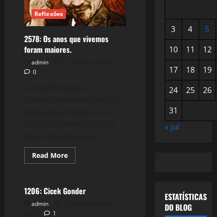
Reflexões
3
4
5
2578: Os anos que vivemos
foram maiores.
10
11
12
admin
27 de abril de 2025
17
18
19
0
À Ecila Meneses, a
24
25
26
comandante-em-chefe da
31
revolução proletária de
Pacajus! Domingo nunca
« jul
foi um dia fácil para...
Read
Read More
more
Política
about
2578:
Os
anos
1206: Cicek Gonder
que
ESTATÍSTICAS
vivemos
admin
29 de dezembro de
DO BLOG
foram
2014
1
maiores.