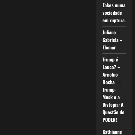
Fakes numa
sociedade
em ruptura.
Juliana
em
Gabriela –
Elomar
Trump é
Louco? –
Arnobio
Rocha
em
Trump-
Musk e a
Distopia: A
Questão do
PODER!
Kathianne