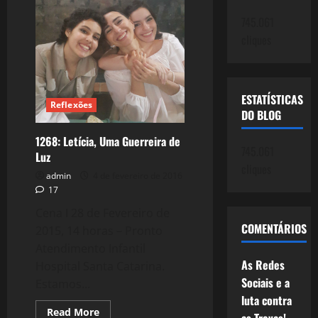
Vida
Interrompida,
745.061
uma
promessa
cliques
não
cumprida.
ESTATÍSTICAS
Reflexões
DO BLOG
1268: Letícia, Uma Guerreira de
745.061
Luz
cliques
admin
4 de fevereiro de 2016
17
Cena I 28 de Fevereiro de
COMENTÁRIOS
2015, 14 horas – Pronto
Atendimento Infantil
As Redes
Hospital Santa Catarina.
Sociais e a
Estamos...
luta contra
Read
Read More