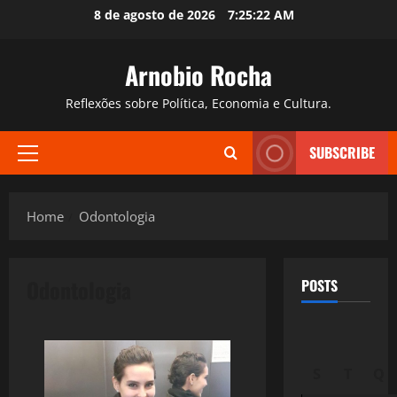
Skip
8 de agosto de 2026
7:25:23 AM
to
content
Arnobio Rocha
Reflexões sobre Política, Economia e Cultura.
SUBSCRIBE
Primary
Menu
Home
Odontologia
Odontologia
POSTS
S
T
Q