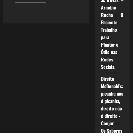
as Trevas! –
more
about
Arnobio
1268:
Letícia,
Rocha
em
O
Uma
Paciente
Guerreira
de
Trabalho
Luz
para
Plantar o
Ódio nas
Redes
Sociais.
Direito
McDonald’s:
picanha não
é picanha,
direito não
é direito -
Conjur
em
Os Sabores