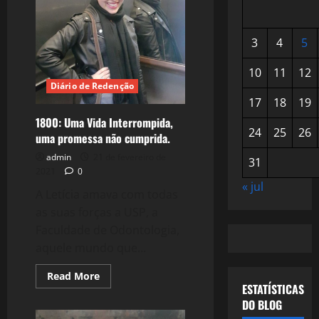
3
4
5
10
11
12
Diário de Redenção
17
18
19
1800: Uma Vida Interrompida,
24
25
26
uma promessa não cumprida.
admin
21 de fevereiro de
31
2021
0
« jul
A Letícia amava com todas
as suas forças a USP, a
Faculdade de Odontologia,
aquele mundo que...
Read
Read More
more
ESTATÍSTICAS
about
DO BLOG
1800:
Uma