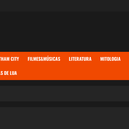
THAM CITY
FILMES&MÚSICAS
LITERATURA
MITOLOGIA
S DE LUA