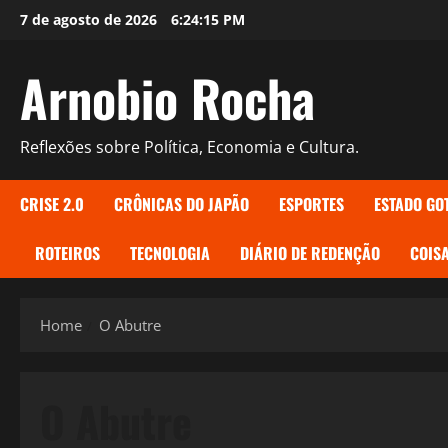
Skip
7 de agosto de 2026
6:24:16 PM
to
content
Arnobio Rocha
Reflexões sobre Política, Economia e Cultura.
CRISE 2.0
CRÔNICAS DO JAPÃO
ESPORTES
ESTADO GO
ROTEIROS
TECNOLOGIA
DIÁRIO DE REDENÇÃO
COISA
Home
O Abutre
O Abutre