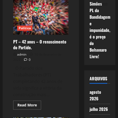
dos
Simões
em
Advogados
e
PL da
Advogadas
de
Bandidagem
São
Paulo
e
(SASP)
Política
impunidade,
–
O
é o preço
compromisso
com
PT – 42 anos – O renascimento
do
as
do Partido.
Lutas!
Bolsonaro
admin
10 de fevereiro de
Livre!
2022
0
O Partido dos
Trabalhadores (PT)
ARQUIVOS
completando 42 anos de
vida significa a vitória da
agosto
construção mais...
2026
Read
Read More
julho 2026
more
about
PT