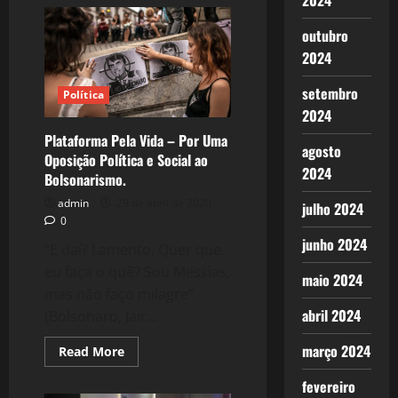
2024
1692:
Ode
ao
outubro
MST
2024
setembro
Política
2024
Plataforma Pela Vida – Por Uma
agosto
Oposição Política e Social ao
2024
Bolsonarismo.
admin
29 de abril de 2020
julho 2024
0
junho 2024
“E daí? Lamento. Quer que
eu faça o quê? Sou Messias,
maio 2024
mas não faço milagre”
abril 2024
(Bolsonaro, Jair...
março 2024
Read
Read More
more
about
fevereiro
Plataforma