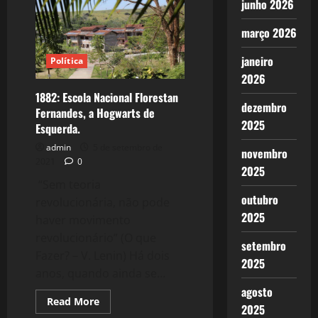
junho 2026
–
42
anos
março 2026
–
O
renascimento
janeiro
Política
do
Partido.
2026
1882: Escola Nacional Florestan
dezembro
Fernandes, a Hogwarts de
2025
Esquerda.
admin
5 de setembro de
novembro
2021
0
2025
“Sem teoria
outubro
revolucionária, não pode
2025
haver movimento
revolucionário” (O que
setembro
Fazer? – V. Lenin) Há dois
2025
anos, quando ainda se...
agosto
Read
Read More
2025
more