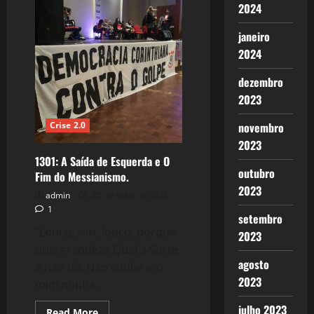
Pela
2024
Vida
–
Por
janeiro
Uma
Oposição
2024
Política
e
Social
dezembro
ao
2023
Bolsonarismo.
novembro
Crise 2.0
2023
1301: A Saída de Esquerda e O
outubro
Fim do Messianismo.
2023
admin
25 de maio de 2016
1
setembro
“Louco, sim, louco, porque
2023
quis grandeza Qual a Sorte
agosto
a não dá. Não coube em
2023
mim minha...
julho 2023
Read
Read More