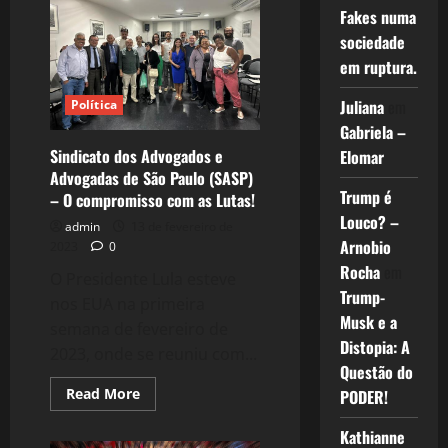
escravo,
Fakes numa
racismo
estrutural
sociedade
e
alternativa
em ruptura.
do
modelo
Juliana
em
Política
do
MST
Gabriela –
no
campo
Sindicato dos Advogados e
Elomar
Advogadas de São Paulo (SASP)
Trump é
– O compromisso com as Lutas!
Louco? –
admin
13 de fevereiro de
Arnobio
2023
0
Rocha
em
O Presidente Lula esteve
Trump-
nos EUA na primeira
Musk e a
semana de fevereiro de
Distopia: A
2023, onde se reuniu com...
Questão do
Read
Read More
PODER!
more
about
Sindicato
Kathianne