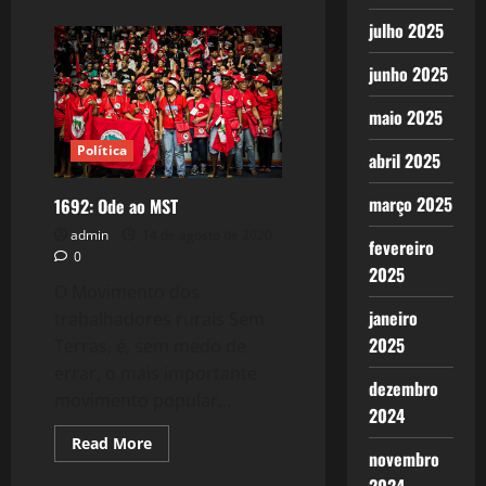
about
1882:
julho 2025
Escola
Nacional
Florestan
junho 2025
Fernandes,
a
Hogwarts
maio 2025
de
Esquerda.
Política
abril 2025
março 2025
1692: Ode ao MST
admin
14 de agosto de 2020
fevereiro
0
2025
O Movimento dos
janeiro
trabalhadores rurais Sem
2025
Terras, é, sem medo de
errar, o mais importante
dezembro
movimento popular...
2024
Read
Read More
novembro
more
about