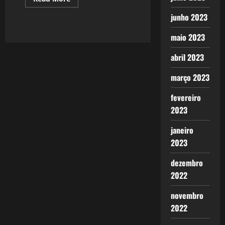
more
about
junho 2023
1301:
A
Saída
maio 2023
de
Esquerda
e
abril 2023
O
Fim
do
março 2023
Messianismo.
fevereiro
2023
janeiro
2023
dezembro
2022
novembro
2022