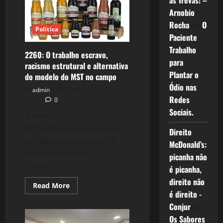
as Trevas! –
importância
de
Arnobio
fortalecer
Rocha
em
O
os
Política
movimentos
Paciente
e
as
Trabalho
lutas
2260: O trabalho escravo,
sociais.
para
racismo estrutural e alternativa
Plantar o
do modelo do MST no campo
Ódio nas
admin
27 de fevereiro de
Redes
2023
0
Sociais.
A revelação do resgate de
207 trabalhadores rurais
Direito
em Bento Gonçalves, no
McDonald’s:
Rio Grande do Sul,
picanha não
chocou...
é picanha,
direito não
Read
Read More
more
é direito -
about
Conjur
em
2260:
O
Os Sabores
trabalho