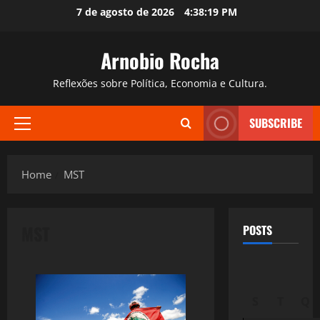
Skip
7 de agosto de 2026
4:38:20 PM
to
content
Arnobio Rocha
Reflexões sobre Política, Economia e Cultura.
SUBSCRIBE
Primary
Menu
Home
MST
MST
POSTS
S
T
Q