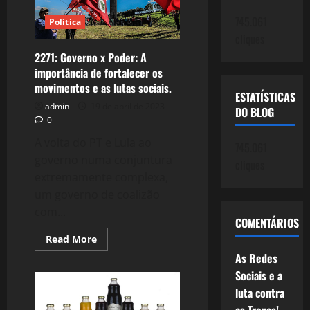
de
classes,
745.061
Política
estúpido!
cliques
2271: Governo x Poder: A
importância de fortalecer os
movimentos e as lutas sociais.
ESTATÍSTICAS
admin
19 de abril de 2023
DO BLOG
0
A volta do PT e Lula ao
745.061
governo numa conjuntura
cliques
extremamente complexa,
um governo de coalizão
com...
COMENTÁRIOS
Read
Read More
more
As Redes
about
2271:
Sociais e a
Governo
x
luta contra
Poder:
A