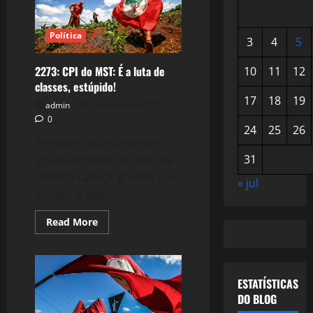
Política
3
4
5
2273: CPI do MST: É a luta de
10
11
12
classes, estúpido!
17
18
19
admin
1 de maio de 2023
0
24
25
26
Somos muitos Severinos
iguais em tudo na vida: na
31
mesma cabeça grande que
« jul
a custo é que...
Read
Read More
more
about
2273:
CPI
do
MST:
ESTATÍSTICAS
É
DO BLOG
a
luta