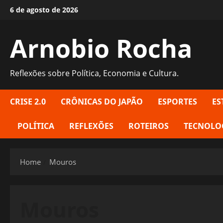
Skip
6 de agosto de 2026
to
content
Arnobio Rocha
Reflexões sobre Política, Economia e Cultura.
CRISE 2.0
CRÔNICAS DO JAPÃO
ESPORTES
ES
POLÍTICA
REFLEXÕES
ROTEIROS
TECNOLO
Home
Mouros
Mouros