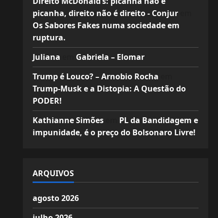
Direito McDonald’s: picanha não é
picanha, direito não é direito - Conjur
em
Os Sabores Fakes numa sociedade em
ruptura.
Juliana
em
Gabriela – Elomar
Trump é Louco? – Arnobio Rocha
em
Trump-Musk e a Distopia: A Questão do
PODER!
Kathianne Simões
em
PL da Bandidagem e
impunidade, é o preço do Bolsonaro Livre!
ARQUIVOS
agosto 2026
julho 2026