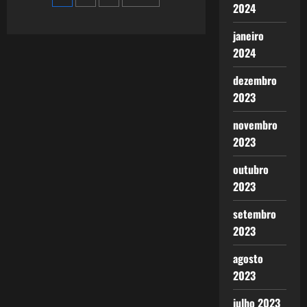
Ou,
2024
Onde
de
Os
janeiro
Verdugos
Se
posts
2024
Encontram
dezembro
2023
novembro
2023
outubro
2023
setembro
2023
agosto
2023
julho 2023