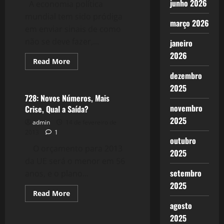
junho 2026
A economia política
mundial tem sido pródiga
março 2026
em enviar sinais de como
não se deve fazer,...
janeiro
2026
Read
Read More
more
Crise 2.0
dezembro
about
732:
2025
Os
Crimes
728: Novos Números, Mais
da
novembro
Crise, Qual a Saída?
Austeridade
2025
admin
14 de fevereiro de
2013
1
outubro
O orçamento para 2013
2025
da UE será o menor em 56
setembro
anos, e o plano...
2025
Read
Read More
more
agosto
Crise 2.0
about
728:
2025
Novos