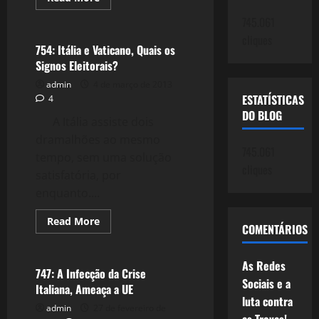
more
Crise 2.0
about
745.061
775:
A
cliques
Orgia
754: Itália e Vaticano, Quais os
do
Signos Eleitorais?
Capital
admin
4 de março de 2013
ESTATÍSTICAS
4
DO BLOG
A Itália assiste dois
dramalhões ao mesmo
745.061
tempo, sem uma solução
cliques
satisfatória, por
enquanto....
Read
Read More
COMENTÁRIOS
more
Crise 2.0
about
754:
Itália
As Redes
e
747: A Infecção da Crise
Vaticano,
Sociais e a
Italiana, Ameaça a UE
Quais
luta contra
os
admin
27 de fevereiro de
Signos