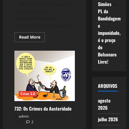
Simões
em
Agora na Itália, daqui uns
PL da
dias no Vaticano,
Bandidagem
acontecem as duras
e
eleições para se procurar...
impunidade,
Read
Read More
é o preço
more
about
do
743:
Itália,
Bolsonaro
Nau
à
Livre!
Deriva
ARQUIVOS
Crise 2.0
agosto
2026
732: Os Crimes da Austeridade
admin
18 de fevereiro de
julho 2026
2013
2