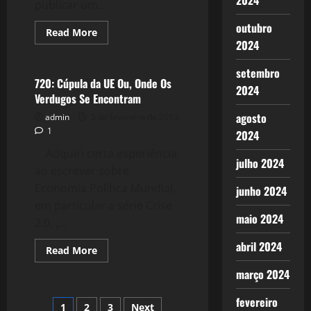
2024
publicar um...
outubro
Read
Read More
more
2024
Crise 2.0
about
721:
A
setembro
Podridão
720: Cúpula da UE Ou, Onde Os
2024
na
Verdugos Se Encontram
Espanha
agosto
admin
5 de fevereiro de 2013
1
2024
Adquiri certa experiência,
julho 2024
ao escrever sobre
Economia Política Mundial,
junho 2024
em particular a série Crise
maio 2024
2.0, ,...
abril 2024
Read
Read More
more
about
março 2024
720:
Cúpula
da
fevereiro
Paginação
1
2
3
Next
UE