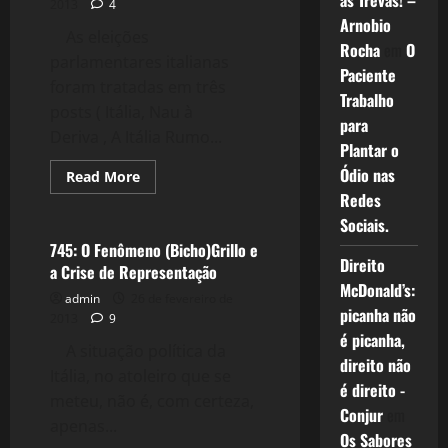
as Trevas! –
Eleitorais?
2013
4
Arnobio
As eleições
Rocha
em
O
parlamentares italianas
Paciente
foram tratadas em três
Trabalho
posts ( Itália, Nau à
para
Deriva , A Itália Rumo...
Plantar o
Ódio nas
Read
Read More
more
Redes
Crise 2.0
about
747:
Sociais.
A
Infecção
745: O Fenômeno (Bicho)Grillo e
da
Direito
a Crise de Representação
Crise
Italiana,
McDonald’s:
admin
26 de fevereiro de
Ameaça
picanha não
a
2013
9
UE
é picanha,
A situação política da
direito não
Itália, no atoleiro que se
é direito -
meteu, não é, com certeza,
Conjur
em
apenas...
Os Sabores