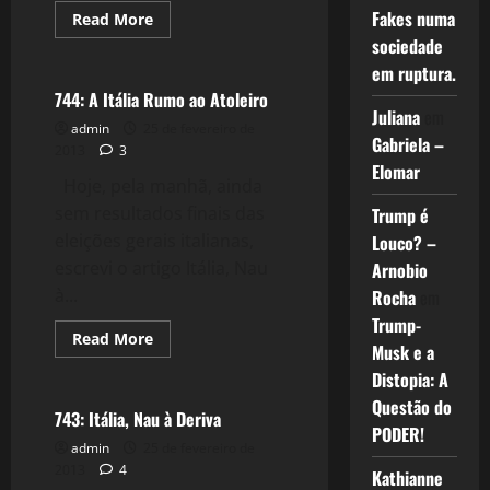
Fakes numa
Read
Read More
more
sociedade
Crise 2.0
about
745:
em ruptura.
O
Fenômeno
744: A Itália Rumo ao Atoleiro
(Bicho)Grillo
Juliana
em
e
admin
25 de fevereiro de
a
Gabriela –
2013
3
Crise
Elomar
de
Hoje, pela manhã, ainda
Representação
sem resultados finais das
Trump é
eleições gerais italianas,
Louco? –
escrevi o artigo Itália, Nau
Arnobio
à...
Rocha
em
Trump-
Read
Read More
Musk e a
more
Crise 2.0
about
Distopia: A
744:
A
Questão do
Itália
743: Itália, Nau à Deriva
Rumo
PODER!
ao
admin
25 de fevereiro de
Atoleiro
2013
4
Kathianne