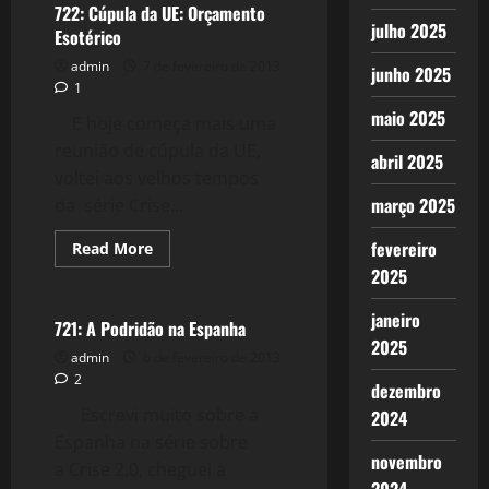
Números,
722: Cúpula da UE: Orçamento
Mais
julho 2025
Esotérico
Crise,
Qual
admin
7 de fevereiro de 2013
a
junho 2025
Saída?
1
maio 2025
E hoje começa mais uma
reunião de cúpula da UE,
abril 2025
voltei aos velhos tempos
março 2025
da série Crise...
fevereiro
Read
Read More
more
Crise 2.0
2025
about
722:
Cúpula
janeiro
da
721: A Podridão na Espanha
UE:
2025
Orçamento
admin
6 de fevereiro de 2013
Esotérico
2
dezembro
Escrevi muito sobre a
2024
Espanha na série sobre
novembro
a Crise 2.0, cheguei a