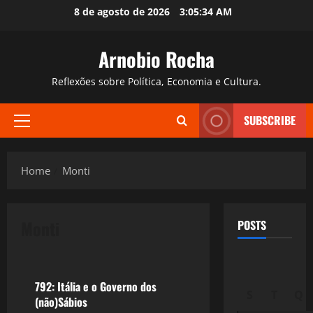
Skip
8 de agosto de 2026
3:05:35 AM
to
content
Arnobio Rocha
Reflexões sobre Política, Economia e Cultura.
SUBSCRIBE
Primary
Menu
Home
Monti
Monti
POSTS
Crise 2.0
792: Itália e o Governo dos
S
T
Q
(não)Sábios