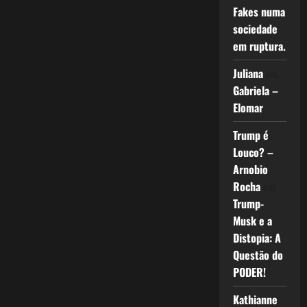
Fakes numa
sociedade
em ruptura.
Juliana
em
Gabriela –
Elomar
Trump é
Louco? –
Arnobio
Rocha
em
Trump-
Musk e a
Distopia: A
Questão do
PODER!
Kathianne