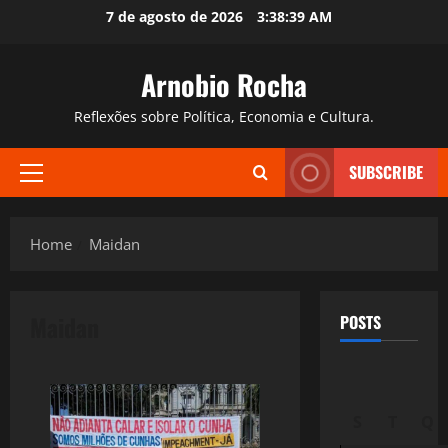
Skip
7 de agosto de 2026
3:38:40 AM
to
content
Arnobio Rocha
Reflexões sobre Política, Economia e Cultura.
SUBSCRIBE
Primary
Menu
Home
Maidan
Maidan
POSTS
S
T
Q