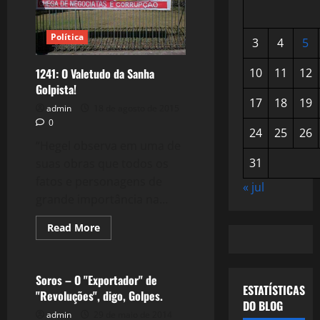
Política
3
4
5
1241: O Valetudo da Sanha
10
11
12
Golpista!
17
18
19
admin
18 de agosto de 2015
0
24
25
26
“Hegel observa em uma de
31
suas obras que todos os
fatos e personagens de
« jul
grande importância na...
Read
Read More
more
Crise 2.0
about
1241:
O
Valetudo
Soros – O "Exportador" de
da
ESTATÍSTICAS
"Revoluções", digo, Golpes.
Sanha
DO BLOG
Golpista!
admin
29 de maio de 2014