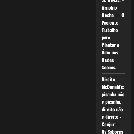
as Trevas! –
Arnobio
Rocha
em
O
Paciente
Trabalho
para
Plantar o
Ódio nas
Redes
Sociais.
Direito
McDonald’s:
picanha não
é picanha,
direito não
é direito -
Conjur
em
Os Sabores