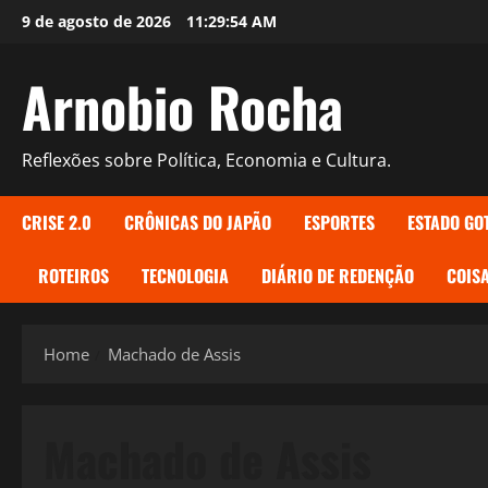
Skip
9 de agosto de 2026
11:29:55 AM
to
content
Arnobio Rocha
Reflexões sobre Política, Economia e Cultura.
CRISE 2.0
CRÔNICAS DO JAPÃO
ESPORTES
ESTADO GO
ROTEIROS
TECNOLOGIA
DIÁRIO DE REDENÇÃO
COISA
Home
Machado de Assis
Machado de Assis