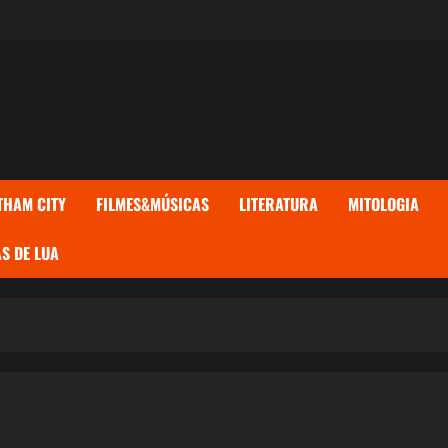
THAM CITY
FILMES&MÚSICAS
LITERATURA
MITOLOGIA
S DE LUA