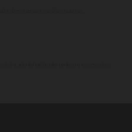
do, demoramos a escolher, mas no...
nistro, não fui califa, não conheci o casamento....