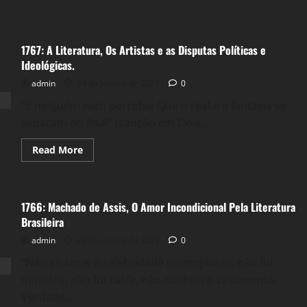
1767: A Literatura, Os Artistas e as Disputas Políticas e
Ideológicas.
admin
24 de janeiro de 2021
0
“E ninguém nem percebia Que o real e a fantasia se
separam no final” (canção em Dois...
Read
Read More
more
about
1767:
A
Literatura,
1766: Machado de Assis, O Amor Incondicional Pela Literatura
Os
Artistas
Brasileira
e
as
admin
23 de janeiro de 2021
0
Disputas
Políticas
“Não alcancei a celebridade do emplasto, não fui
e
Ideológicas.
ministro, não fui califa, não conheci o casamento.
Verdade...