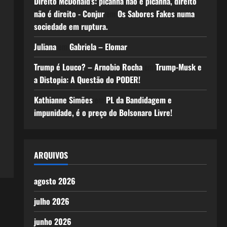
Direito McDonald’s: picanha não é picanha, direito
não é direito - Conjur
em
Os Sabores Fakes numa
sociedade em ruptura.
Juliana
em
Gabriela – Elomar
Trump é Louco? – Arnobio Rocha
em
Trump-Musk e
a Distopia: A Questão do PODER!
Kathianne Simões
em
PL da Bandidagem e
impunidade, é o preço do Bolsonaro Livre!
ARQUIVOS
agosto 2026
julho 2026
junho 2026