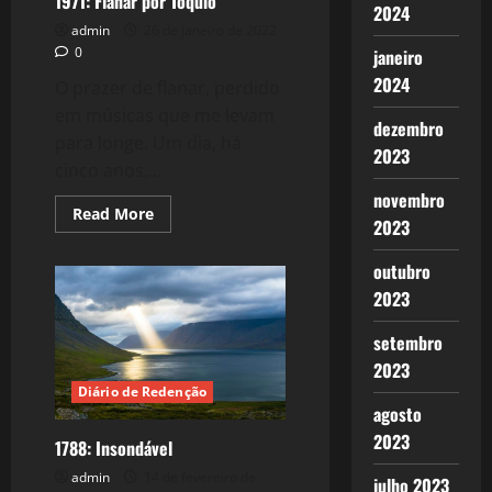
1971: Flanar por Tóquio
2024
admin
26 de janeiro de 2022
0
janeiro
2024
O prazer de flanar, perdido
em músicas que me levam
dezembro
para longe. Um dia, há
2023
cinco anos,...
novembro
Read
Read More
2023
more
about
1971:
outubro
Flanar
por
2023
Tóquio
setembro
2023
Diário de Redenção
agosto
2023
1788: Insondável
admin
14 de fevereiro de
julho 2023