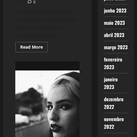
2021
0
junho 2023
“Os sonhos que hão de vir
no sono da morte Quando
maio 2023
tivermos escapado ao
abril 2023
tumulto vital Nos...
março 2023
Read
Read More
more
about
fevereiro
1788:
Insondável
2023
janeiro
2023
dezembro
2022
novembro
2022