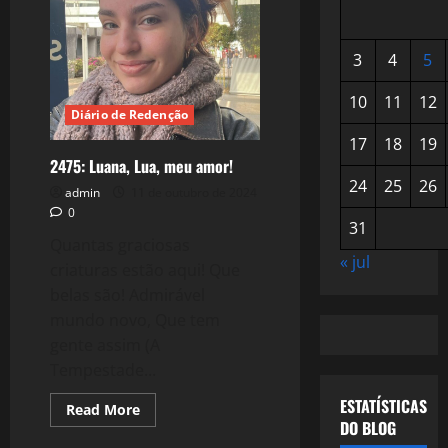
3
4
5
10
11
12
Diário de Redenção
17
18
19
2475: Luana, Lua, meu amor!
24
25
26
admin
11 de outubro de 2024
0
31
Quantas graciosas
« jul
criaturas estão aqui! Que
belas são! Admirável
mundo novo, Que tem
gente assim (A
Tempestade...
ESTATÍSTICAS
Read
Read More
more
DO BLOG
about