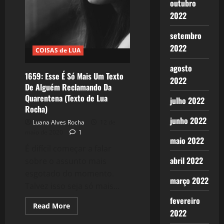
outubro
2022
setembro
2022
COISAS de LUA
agosto
1659: Esse É Só Mais Um Texto
2022
De Alguém Reclamando Da
Quarentena (Texto de Lua
julho 2022
Rocha)
junho 2022
Luana Alves Rocha
12 de
maio de 2020
1
maio 2022
É difícil começar a falar
abril 2022
sobre o assunto mais
esgotado do momento.
março 2022
Talvez isso seja só mais...
fevereiro
Read
Read More
2022
more
about