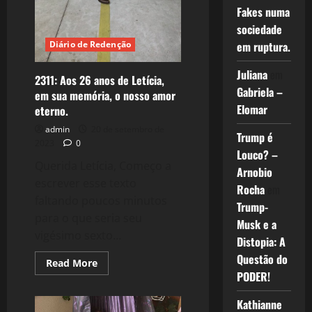
Fakes numa
sociedade
Diário de Redenção
em ruptura.
Juliana
em
2311: Aos 26 anos de Letícia,
Gabriela –
em sua memória, o nosso amor
Elomar
eterno.
admin
20 de setembro de
Trump é
2023
0
Louco? –
Querida Letícia, Começo a
Arnobio
escrever esse texto
Rocha
em
faltando poucos minutos
Trump-
para o que seria seu
Musk e a
vigésimo sexto...
Distopia: A
Questão do
Read
Read More
more
PODER!
about
2311:
Aos
Kathianne
26