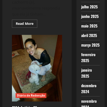
cachorro (a),
julho 2025
invariavelmente respondia
que ela já tinham...
junho 2025
Read
Read More
maio 2025
more
about
Lolla
abril 2025
–
a
pequena
março 2025
Maltês
–
uma
fevereiro
história
2025
de
amor!
janeiro
2025
dezembro
2024
Diário de Redenção
novembro