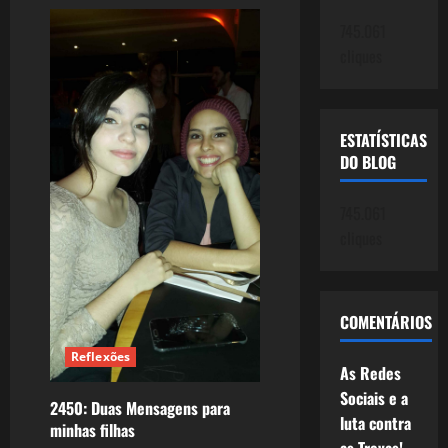
2475:
Luana,
745.061
Lua,
meu
cliques
amor!
ESTATÍSTICAS
DO BLOG
745.061
cliques
COMENTÁRIOS
Reflexões
As Redes
Sociais e a
2450: Duas Mensagens para
luta contra
minhas filhas