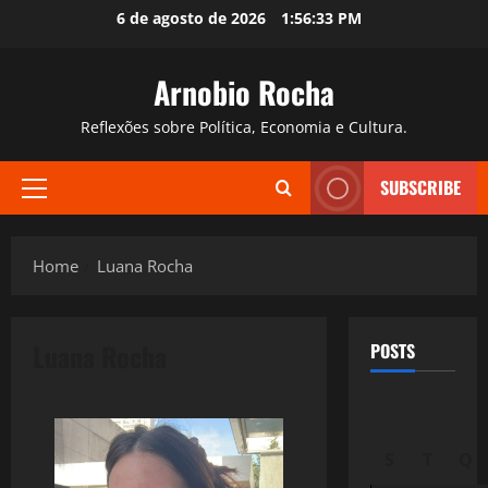
Skip
6 de agosto de 2026
1:56:35 PM
to
content
Arnobio Rocha
Reflexões sobre Política, Economia e Cultura.
SUBSCRIBE
Primary
Menu
Home
Luana Rocha
Luana Rocha
POSTS
S
T
Q