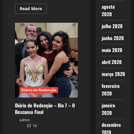
agosto
Read
Read More
more
2020
about
Tocar
em
julho 2020
Frente…
Como?
junho 2020
maio 2020
abril 2020
março 2020
fevereiro
Diário de Redenção
2020
Diário de Redenção – Dia 7 – O
janeiro
Descanso Final
2020
admin
19 de novembro de
dezembro
2018
10
2019