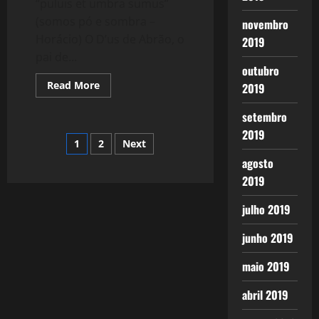
“puluis et umbra sumus”
(somos pó e sombra –
novembro
Horácio) O D’us de Abrão, o
2019
pai de...
outubro
Read
Read More
2019
more
about
Diário
setembro
de
2019
Redenção
Paginação
1
2
Next
–
Dia
agosto
7
de
–
2019
O
Descanso
posts
Final
julho 2019
junho 2019
maio 2019
abril 2019