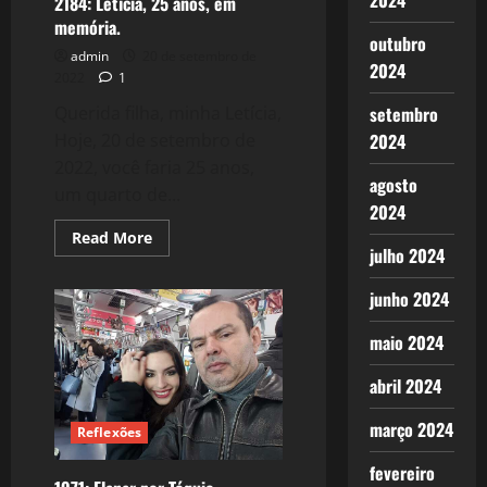
2024
2184: Letícia, 25 anos, em
memória.
outubro
admin
20 de setembro de
2024
2022
1
setembro
Querida filha, minha Letícia,
2024
Hoje, 20 de setembro de
2022, você faria 25 anos,
agosto
um quarto de...
2024
Read
Read More
more
julho 2024
about
2184:
junho 2024
Letícia,
25
anos,
maio 2024
em
memória.
abril 2024
março 2024
Reflexões
fevereiro