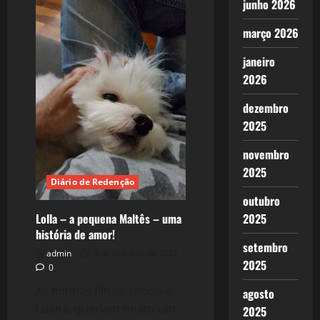
junho 2026
Luana,
21
anos.
março 2026
Nossa
Lua
e
janeiro
todas
as
2026
estrelas.
dezembro
2025
novembro
2025
Diário de Redenção
outubro
Lolla – a pequena Maltês – uma
2025
história de amor!
setembro
admin
9 de outubro de 2022
2025
0
As minhas filhas, Letícia e
agosto
Luana, queriam muito um
2025