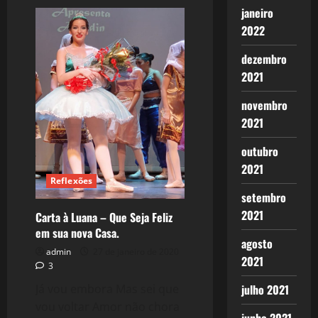
1659:
janeiro
Esse
É
2022
Só
Mais
Um
dezembro
Texto
De
2021
Alguém
Reclamando
Da
novembro
Quarentena
2021
(Texto
de
Lua
outubro
Rocha)
2021
Reflexões
setembro
2021
Carta à Luana – Que Seja Feliz
em sua nova Casa.
agosto
admin
27 de janeiro de 2020
2021
3
Já vou embora Mas sei que
julho 2021
vou voltar Amor não chora