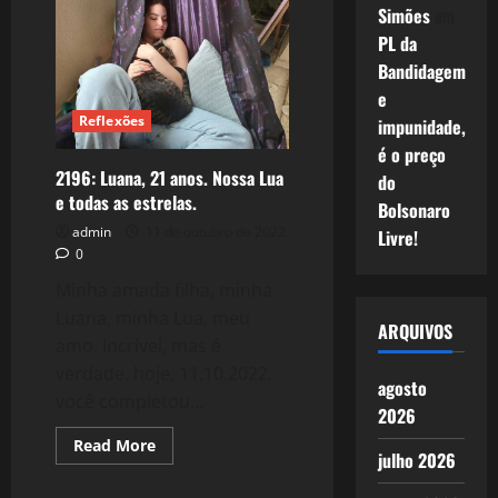
Simões
em
anos
de
PL da
Letícia,
em
Bandidagem
sua
memória,
e
o
Reflexões
nosso
impunidade,
amor
é o preço
eterno.
2196: Luana, 21 anos. Nossa Lua
do
e todas as estrelas.
Bolsonaro
admin
11 de outubro de 2022
Livre!
0
Minha amada filha, minha
Luana, minha Lua, meu
ARQUIVOS
amo. Incrível, mas é
verdade, hoje, 11.10.2022,
agosto
você completou...
2026
Read
Read More
julho 2026
more
about
2196: