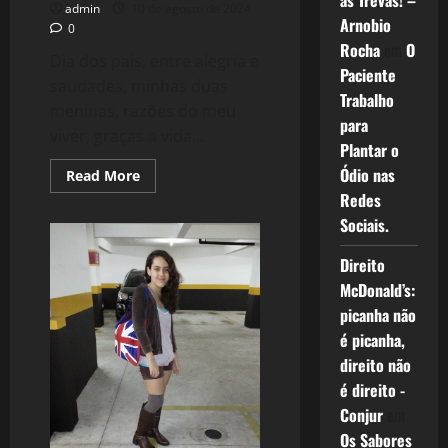
as Trevas! –
admin
10 de agosto de 2024
Arnobio
0
Rocha
em
O
Dia dos pais, entre alegria e
Paciente
saudades, minhas duas
Trabalho
meninas, razões do meu
para
viver, graças a vida...
Plantar o
Ódio nas
Read
Read More
more
Redes
about
2450:
Sociais.
Duas
Mensagens
para
Direito
minhas
filhas
McDonald’s:
picanha não
é picanha,
direito não
é direito -
Conjur
em
Os Sabores