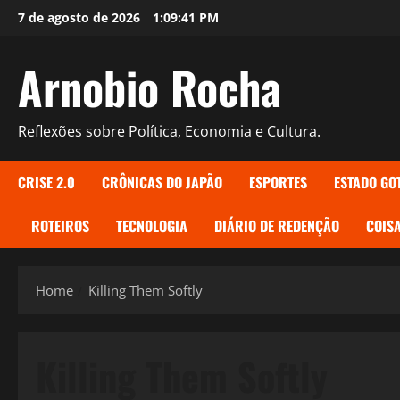
Skip
7 de agosto de 2026
1:09:42 PM
to
content
Arnobio Rocha
Reflexões sobre Política, Economia e Cultura.
CRISE 2.0
CRÔNICAS DO JAPÃO
ESPORTES
ESTADO GO
ROTEIROS
TECNOLOGIA
DIÁRIO DE REDENÇÃO
COISA
Home
Killing Them Softly
Killing Them Softly