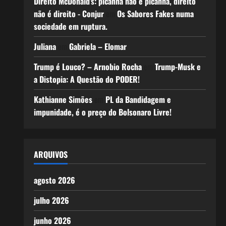
Direito McDonald’s: picanha não é picanha, direito
não é direito - Conjur
em
Os Sabores Fakes numa
sociedade em ruptura.
Juliana
em
Gabriela – Elomar
Trump é Louco? – Arnobio Rocha
em
Trump-Musk e
a Distopia: A Questão do PODER!
Kathianne Simões
em
PL da Bandidagem e
impunidade, é o preço do Bolsonaro Livre!
ARQUIVOS
agosto 2026
julho 2026
junho 2026