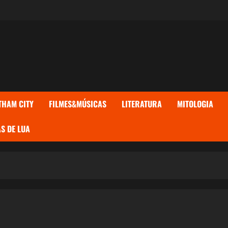
THAM CITY
FILMES&MÚSICAS
LITERATURA
MITOLOGIA
S DE LUA