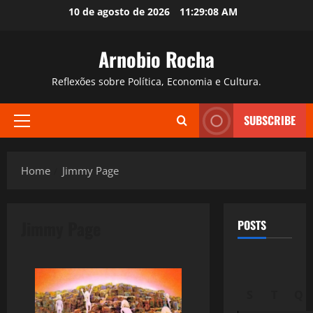
Skip
10 de agosto de 2026
11:29:09 AM
to
content
Arnobio Rocha
Reflexões sobre Política, Economia e Cultura.
SUBSCRIBE
Primary
Menu
Home
Jimmy Page
Jimmy Page
POSTS
S
T
Q