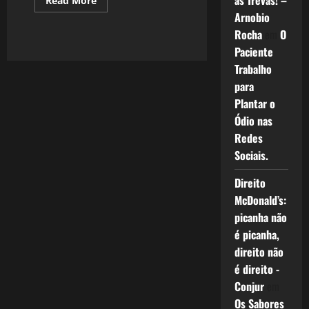
as Trevas! –
Read More
more
Arnobio
about
712:
Rocha
em
O
Led
Zeppelin
Paciente
Trabalho
para
Plantar o
Ódio nas
Redes
Sociais.
Direito
McDonald’s:
picanha não
é picanha,
direito não
é direito -
Conjur
em
Os Sabores