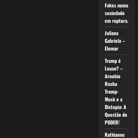
Fakes numa
sociedade
em ruptura.
Juliana
em
Gabriela –
Elomar
Trump é
Louco? –
Arnobio
Rocha
em
Trump-
Musk e a
Distopia: A
Questão do
PODER!
Kathianne