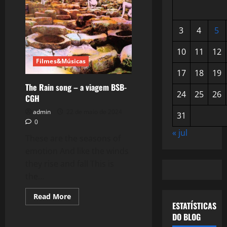
3
4
5
10
11
12
Filmes&Músicas
17
18
19
The Rain song – a viagem BSB-
24
25
26
CGH
admin
22 de maio de 2024
31
0
« jul
These are the seasons of
emotion And like the winds
they rise and fall This is
the...
Read
Read More
more
ESTATÍSTICAS
Filmes&Músicas
about
DO BLOG
The
Rain