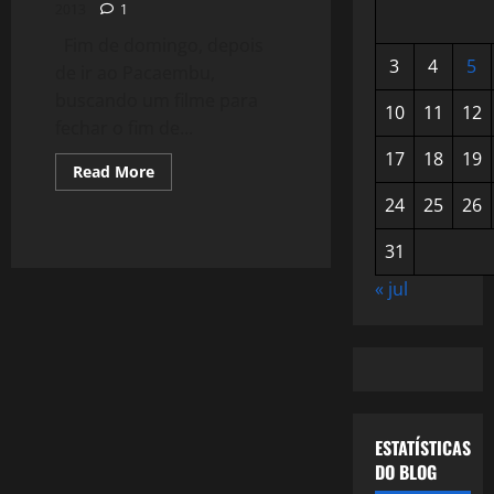
2013
1
Fim de domingo, depois
3
4
5
de ir ao Pacaembu,
buscando um filme para
10
11
12
fechar o fim de...
17
18
19
Read
Read More
more
about
24
25
26
911:
O
Lado
31
Bom
da
« jul
Vida
ESTATÍSTICAS
DO BLOG