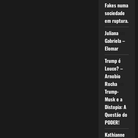
Fakes numa
sociedade
em ruptura.
Juliana
em
Gabriela –
Elomar
Trump é
Louco? –
Arnobio
Rocha
em
Trump-
Musk e a
Distopia: A
Questão do
PODER!
Kathianne