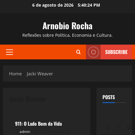
Skip
6 de agosto de 2026
5:40:25 PM
to
content
Arnobio Rocha
Reflexões sobre Política, Economia e Cultura.
SUBSCRIBE
Primary
Menu
Home
Jacki Weaver
Jacki Weaver
POSTS
Filmes&Músicas
911: O Lado Bom da Vida
S
T
Q
admin
2 de setembro de