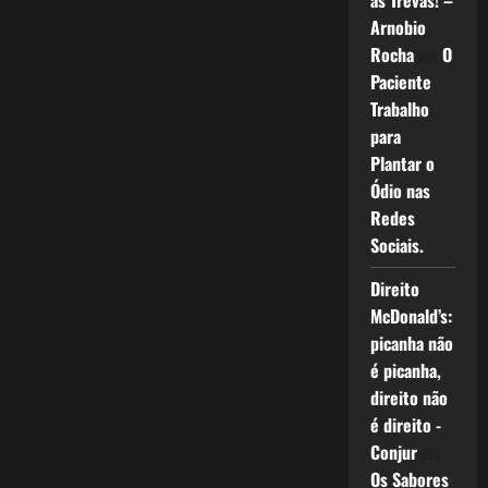
as Trevas! –
Arnobio
Rocha
em
O
Paciente
Trabalho
para
Plantar o
Ódio nas
Redes
Sociais.
Direito
McDonald’s:
picanha não
é picanha,
direito não
é direito -
Conjur
em
Os Sabores