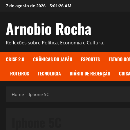
Skip
7 de agosto de 2026
5:01:26 AM
to
content
Arnobio Rocha
Reflexões sobre Política, Economia e Cultura.
CRISE 2.0
CRÔNICAS DO JAPÃO
ESPORTES
ESTADO GO
ROTEIROS
TECNOLOGIA
DIÁRIO DE REDENÇÃO
COISA
Home
Iphone 5C
Iphone 5C