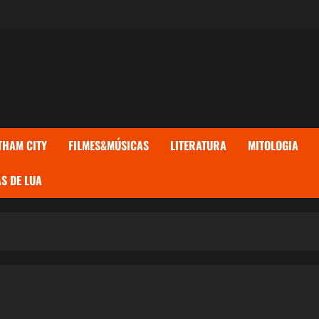
THAM CITY
FILMES&MÚSICAS
LITERATURA
MITOLOGIA
S DE LUA