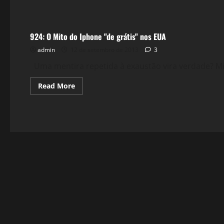
Tecnologia
924: O Mito do Iphone "de grátis" nos EUA
admin
12 de setembro de 2013
3
Uma mentira repetida à exaustão vira verdade? Min
Read
Read More
more
about
924:
O
Mito
do
Iphone
"de
grátis"
nos
EUA