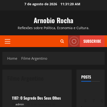
Skip
7 de agosto de 2026
11:31:21 AM
to
content
Arnobio Rocha
Reflexões sobre Política, Economia e Cultura.
SUBSCRIBE
Primary
Menu
Home
Filme Argentino
Filme Argentino
POSTS
Filmes&Músicas
1187: O Segredo Dos Seus Olhos
S
T
Q
admin
6 de novembro de