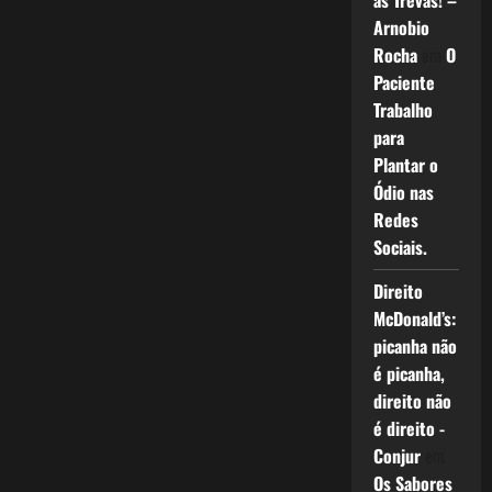
as Trevas! –
Arnobio
Rocha
em
O
Paciente
Trabalho
para
Plantar o
Ódio nas
Redes
Sociais.
Direito
McDonald’s:
picanha não
é picanha,
direito não
é direito -
Conjur
em
Os Sabores