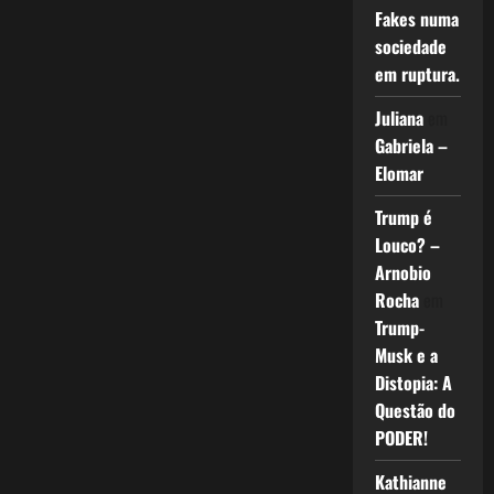
Fakes numa
sociedade
em ruptura.
Juliana
em
Gabriela –
Elomar
Trump é
Louco? –
Arnobio
Rocha
em
Trump-
Musk e a
Distopia: A
Questão do
PODER!
Kathianne