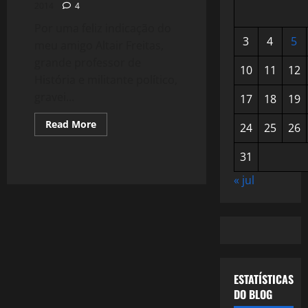
2014
4
Por uma feliz indicação do
3
4
5
meu amigo Altair Freitas,
grande professor de
10
11
12
História e militante político,
gravei...
17
18
19
Read
Read More
24
25
26
more
about
1187:
31
O
Segredo
« jul
Dos
Seus
Olhos
ESTATÍSTICAS
DO BLOG