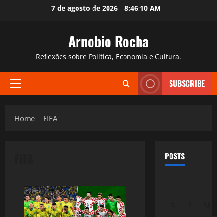
Skip
7 de agosto de 2026
8:46:11 AM
to
content
Arnobio Rocha
Reflexões sobre Política, Economia e Cultura.
SUBSCRIBE
Primary
Menu
Home
FIFA
FIFA
POSTS
S
T
Q