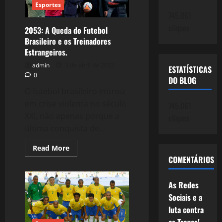
uma
Esportes
Surpresa
745.061
–
Marrocos
cliques
2053: A Queda do Futebol
Brasileiro e os Treinadores
Estrangeiros.
admin
3 de abril de 2022
ESTATÍSTICAS
0
DO BLOG
O futebol brasileiro entrou
em crise violenta no século
745.061
XXI, não apenas porque a
cliques
última conquista de...
Read
Read More
more
COMENTÁRIOS
about
2053:
A
Queda
As Redes
do
Sociais e a
Futebol
Brasileiro
luta contra
e
os