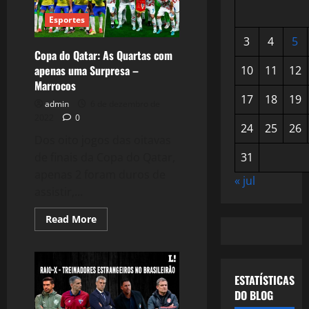
Esportes
3
4
5
Copa do Qatar: As Quartas com
apenas uma Surpresa –
10
11
12
Marrocos
17
18
19
admin
6 de dezembro de
2022
0
24
25
26
Dos oito jogos das oitavas
31
de finais da Copa do Qatar,
apenas 2 foram duros de
« jul
assistir,...
Read
Read More
more
about
Copa
do
Qatar:
As
ESTATÍSTICAS
Quartas
DO BLOG
com
apenas