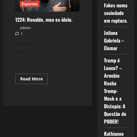
Decadência?
Esportes
Fakes numa
sociedade
1224: Ronaldo, meu ex-ídolo.
em ruptura.
admin
5 de junho de 2015
Juliana
em
1
Gabriela –
Ronaldo, o maior craque
Elomar
que vi em campo, genial,
mesmo com 20 kg acima
Trump é
do peso, conseguia...
Louco? –
Arnobio
Read
Read More
Rocha
em
more
about
Trump-
1224:
Ronaldo,
Musk e a
meu
ex-
Distopia: A
ídolo.
Questão do
PODER!
Kathianne