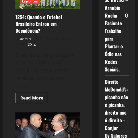
as Trevas! –
Treinadores
Esportes
Estrangeiros.
Arnobio
Rocha
em
O
1254: Quando o Futebol
Paciente
Brasileiro Entrou em
Decadência?
Trabalho
para
admin
29 de setembro de
2015
4
Plantar o
Ódio nas
O fim da curta passagem
Redes
de Ronaldinho Gaúcho
Sociais.
pelo Fluminense me fez
lembrar de onde vem
Direito
nossa...
McDonald’s:
picanha não
Read
Read More
more
é picanha,
about
1254:
direito não
Quando
o
é direito -
Futebol
Conjur
em
Brasileiro
Entrou
Os Sabores
em