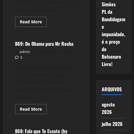
(Tom Cruise) observa o que
Simões
em
restou do planeta...
PL da
Bandidagem
Read
Read More
more
e
Reflexões
about
impunidade,
Oblivion
–
é o preço
Música
869: De Obama para Mr Rocha
Rendentora
do
admin
12 de julho de 2013
Bolsonaro
5
Livre!
Meus amigos recebi ontem
via “Cable Memo” uma
cartinha de Obama em
ARQUIVOS
resposta ao post/missiva
“Fala que...
agosto
Read
Read More
2026
more
Reflexões
about
869:
julho 2026
De
Obama
868: Fala que Te Escuto (by
para