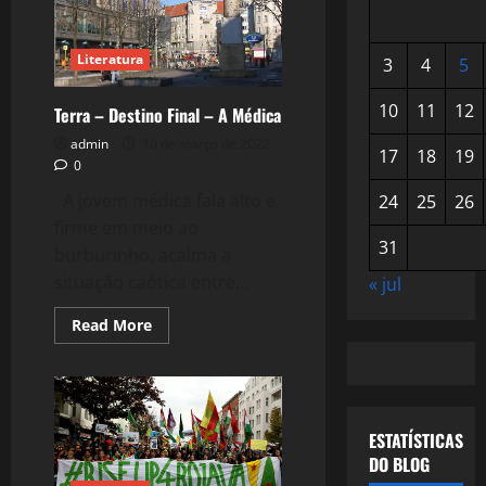
Literatura
3
4
5
10
11
12
Terra – Destino Final – A Médica
admin
10 de março de 2022
17
18
19
0
A jovem médica fala alto e
24
25
26
firme em meio ao
31
burburinho, acalma a
situação caótica entre...
« jul
Read
Read More
more
about
Terra
–
Destino
Final
–
ESTATÍSTICAS
A
Médica
DO BLOG