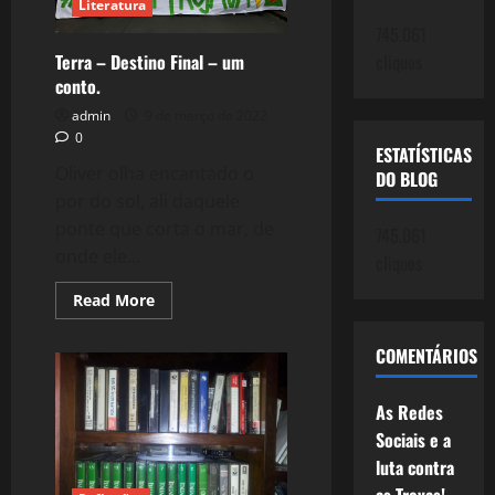
Literatura
745.061
cliques
Terra – Destino Final – um
conto.
admin
9 de março de 2022
0
ESTATÍSTICAS
Oliver olha encantado o
DO BLOG
por do sol, ali daquele
ponte que corta o mar, de
745.061
onde ele...
cliques
Read
Read More
more
about
Terra
COMENTÁRIOS
–
Destino
Final
–
As Redes
um
Sociais e a
conto.
luta contra