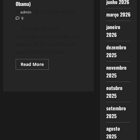
junho 2026
Obama)
Mr
Rocha
admin
11 de julho de 2013
março 2026
9
janeiro
Querido Obama,
2026
Desculpe a intimidade, mas
depois de ter confirmado
dezembro
que o Senhor e seus...
2025
Read
Read More
novembro
more
about
2025
868:
Fala
que
outubro
Te
Escuto
2025
(by
Obama)
setembro
2025
agosto
2025