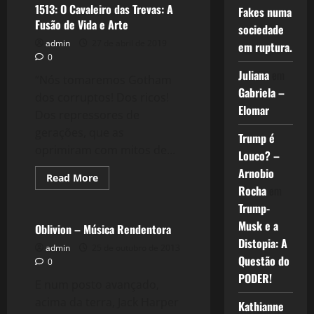
1513: O Cavaleiro das Trevas: A
Fakes numa
Fusão de Vida e Arte
sociedade
admin
27 de abril de 2019
em ruptura.
0
Juliana
em
“Nós tomaremos Gotham
Gabriela –
dos corruptos! Dos ricos!
Elomar
Dos repressores de
gerações, que as
Trump é
oprimiram com mitos de...
Louco? –
Arnobio
Read
Read More
more
Rocha
em
Filmes&Músicas
about
Trump-
1513:
O
Musk e a
Cavaleiro
Oblivion – Música Rendentora
das
Distopia: A
Trevas:
admin
25 de outubro de 2013
A
Questão do
0
Fusão
de
PODER!
E num posto avançado,
Vida
e
acima da terra, Jack Harper
Kathianne
Arte