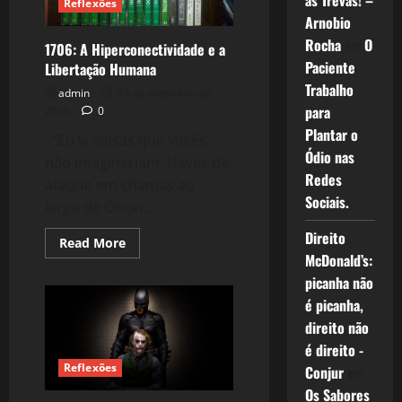
as Trevas! –
Reflexões
Arnobio
Rocha
em
O
1706: A Hiperconectividade e a
Paciente
Libertação Humana
Trabalho
admin
24 de setembro de
para
2020
0
Plantar o
“Eu vi coisas que vocês
Ódio nas
não imaginariam. Naves de
Redes
ataque em chamas ao
Sociais.
largo de Órion....
Direito
Read
Read More
more
McDonald’s:
about
1706:
picanha não
A
é picanha,
Hiperconectividade
e
direito não
a
Libertação
é direito -
Humana
Reflexões
Conjur
em
Os Sabores