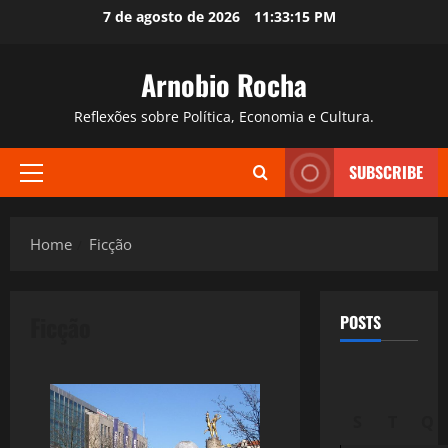
Skip
7 de agosto de 2026
11:33:16 PM
to
content
Arnobio Rocha
Reflexões sobre Política, Economia e Cultura.
SUBSCRIBE
Primary
Menu
Home
Ficção
Ficção
POSTS
S
T
Q