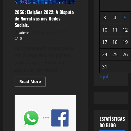
2056: Eleições 2022: A Disputa
3
4
5
de Narrativas nas Redes
Sociais.
10
11
12
admin
6 de abril de 2022
0
17
18
19
Fico pensando o que passa
24
25
26
na cabeça de uma pessoa
(várias) que tentam me
31
adicionar em redes...
« jul
Read
Read More
more
about
2056:
Eleições
2022:
A
Disputa
de
Narrativas
ESTATÍSTICAS
nas
DO BLOG
Redes
Sociais.