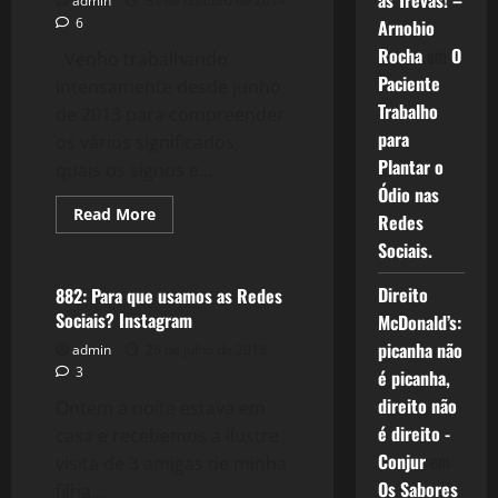
as Trevas! –
admin
31 de outubro de 2014
Brasil
6
Arnobio
Rocha
em
O
Venho trabalhando
Paciente
intensamente desde junho
Trabalho
de 2013 para compreender
para
os vários significados,
Plantar o
quais os signos e...
Ódio nas
Read
Read More
Redes
more
Tecnologia
about
Sociais.
1184:
#Redes
e
Direito
882: Para que usamos as Redes
#Ruas
Sociais? Instagram
McDonald’s:
pariu
a
picanha não
admin
26 de julho de 2013
"Nova
Direita"?
3
é picanha,
direito não
Ontem a noite estava em
é direito -
casa e recebemos a ilustre
Conjur
em
visita de 3 amigas de minha
Os Sabores
filha...