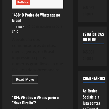
Política
745.061
cliques
1468: O Poder do Whatsapp no
Brasil
admin
20 de outubro de 2018
0
ESTATÍSTICAS
DO BLOG
A evolução dos
comunicadores diretos,
mensageiros, no Brasil
745.061
impressiona pelos
cliques
números grandiosos, o que
facilitou de sobremaneira...
COMENTÁRIOS
Read
Read More
more
Política
about
1468:
As Redes
O
Poder
Sociais e a
1184: #Redes e #Ruas pariu a
do
"Nova Direita"?
luta contra
Whatsapp
no