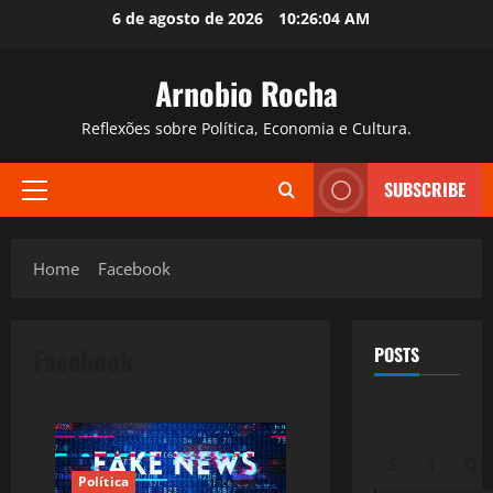
Skip
6 de agosto de 2026
10:26:05 AM
to
content
Arnobio Rocha
Reflexões sobre Política, Economia e Cultura.
SUBSCRIBE
Primary
Menu
Home
Facebook
Facebook
POSTS
S
T
Q
Política