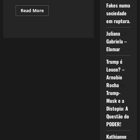
Fakes numa
Read
Read More
sociedade
more
about
em ruptura.
882:
Para
que
Juliana
em
usamos
Gabriela –
as
Redes
Elomar
Sociais?
Instagram
Trump é
Louco? –
Arnobio
Rocha
em
Trump-
Musk e a
Distopia: A
Questão do
PODER!
Kathianne