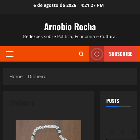
Skip
6 de agosto de 2026
4:21:28 PM
to
content
Arnobio Rocha
Reflexões sobre Política, Economia e Cultura.
SUBSCRIBE
Primary
Menu
Home
Dinheiro
Dinheiro
POSTS
S
T
Q