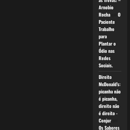
as Trevas! –
Arnobio
Rocha
em
O
Paciente
Trabalho
para
Plantar o
Ódio nas
Redes
Sociais.
Direito
McDonald’s:
picanha não
é picanha,
direito não
é direito -
Conjur
em
Os Sabores