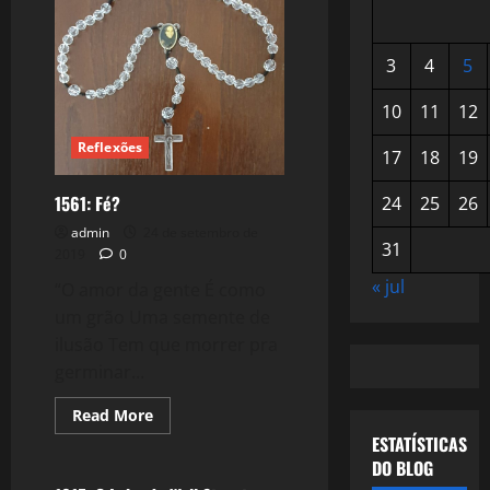
3
4
5
10
11
12
Reflexões
17
18
19
1561: Fé?
24
25
26
admin
24 de setembro de
31
2019
0
« jul
“O amor da gente É como
um grão Uma semente de
ilusão Tem que morrer pra
germinar...
Read
Read More
more
Filmes&Músicas
ESTATÍSTICAS
about
1561:
DO BLOG
Fé?