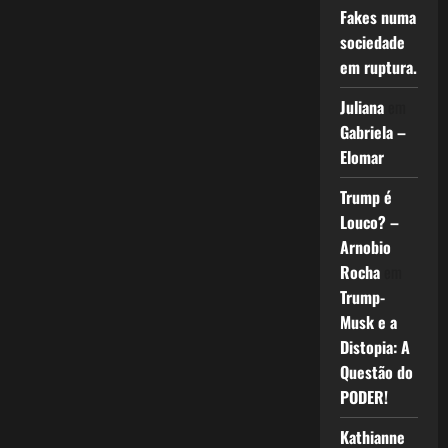
Fakes numa
sociedade
em ruptura.
Juliana
em
Gabriela –
Elomar
Trump é
Louco? –
Arnobio
Rocha
em
Trump-
Musk e a
Distopia: A
Questão do
PODER!
Kathianne