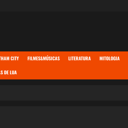
THAM CITY
FILMES&MÚSICAS
LITERATURA
MITOLOGIA
S DE LUA