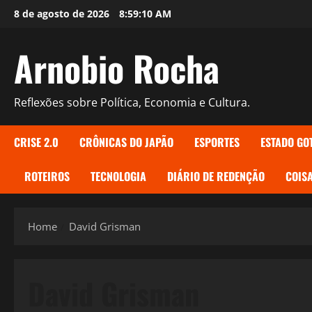
Skip
8 de agosto de 2026
8:59:11 AM
to
content
Arnobio Rocha
Reflexões sobre Política, Economia e Cultura.
CRISE 2.0
CRÔNICAS DO JAPÃO
ESPORTES
ESTADO GO
ROTEIROS
TECNOLOGIA
DIÁRIO DE REDENÇÃO
COISA
Home
David Grisman
David Grisman