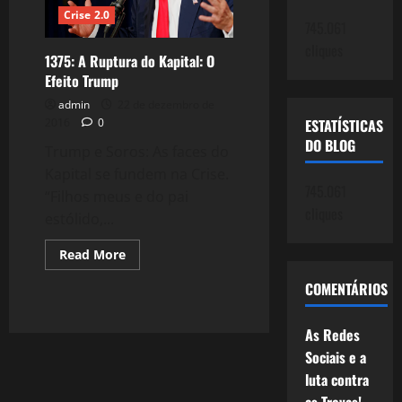
Crise 2.0
745.061
cliques
1375: A Ruptura do Kapital: O
Efeito Trump
admin
22 de dezembro de
2016
0
ESTATÍSTICAS
DO BLOG
Trump e Soros: As faces do
Kapital se fundem na Crise.
745.061
“Filhos meus e do pai
cliques
estólido,...
Read
Read More
more
about
COMENTÁRIOS
1375:
A
Ruptura
do
As Redes
Kapital:
O
Sociais e a
Efeito
luta contra
Trump