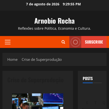
Skip
7 de agosto de 2026
9:29:56 PM
to
content
Arnobio Rocha
Reflexões sobre Política, Economia e Cultura.
SUBSCRIBE
Primary
Menu
Home
Crise de Superprodução
Crise de Superprodução
POSTS
S
T
Q