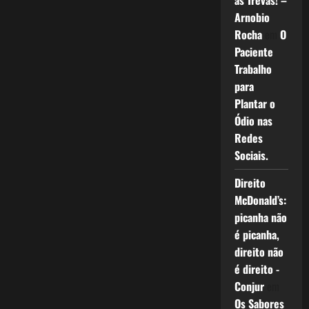
as Trevas! –
Arnobio
Rocha
em
O
Paciente
Trabalho
para
Plantar o
Ódio nas
Redes
Sociais.
Direito
McDonald’s:
picanha não
é picanha,
direito não
é direito -
Conjur
em
Os Sabores