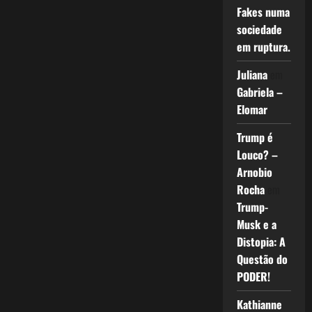
Fakes numa
sociedade
em ruptura.
Juliana
em
Gabriela –
Elomar
Trump é
Louco? –
Arnobio
Rocha
em
Trump-
Musk e a
Distopia: A
Questão do
PODER!
Kathianne