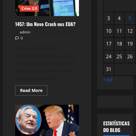
Crise 2.0
3
4
5
1457: Um Novo Crash nos EUA?
10
11
12
admin
26 de agosto de 2018
0
17
18
19
“Cada crise destrói
regularmente não só uma
24
25
26
grande massa de produtos
31
fabricados como também
uma grande parte...
« jul
Read
Read More
more
about
1457:
Um
Novo
Crash
nos
ESTATÍSTICAS
EUA?
DO BLOG