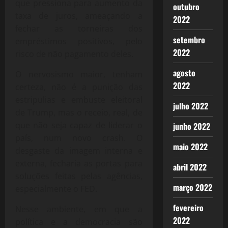
que pressiona para aumento da
outubro
taxa de juros, ameaçando a
2022
fechar as torneiras dos
setembro
empréstimos positivos, pelo
2022
risco de não pagamento deles.
agosto
O nervosismo maior, tenham
2022
certeza, não é a punição das
estripulias e embuste eleitoral
julho 2022
de Trump, mas o receio, real, de
que não seja capaz de liderar o
junho 2022
país, num novo crash. O
maio 2022
desgaste da imagem interna e
externa, fecharia as portas para
abril 2022
soluções feitas pelas agências,
março 2022
especialmente o FED.
fevereiro
Nesse ambiente, em que a
2022
política e a democracia são