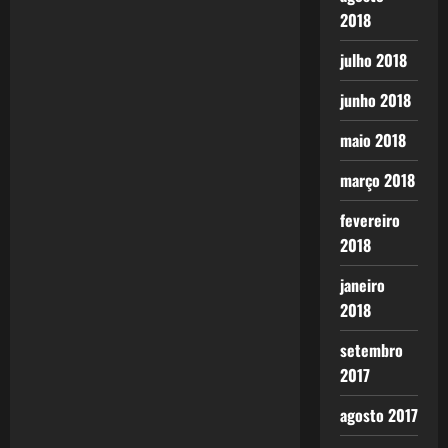
2018
v
julho 2018
i
junho 2018
g
maio 2018
a
março 2018
t
fevereiro
i
2018
o
janeiro
2018
n
setembro
2017
agosto 2017