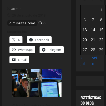
admin
1
26 de agosto de 2018
6
7
8
4 minutes read
0
13
14
15
Compartilhe isso:
20
21
22
X
Facebook
27
28
29
WhatsApp
Telegram
«
set
E-mail
jul
»
ESTATÍSTICAS
DO BLOG
Crise: Uma velha conhecida do