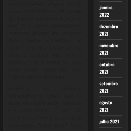
meros detalhes, a figura Trump,
janeiro
pode perfeitamente se tornar
2022
irrelevante, sua tosca ameça de
que
“Se eu sofrer impeachment,
dezembro
mercado entrará em colapso”,
2021
nem assustou o mercado, ao
novembro
contrário, parece até uma piada,
2021
pois o colapso real, não é
político, mas a ronda de uma
outubro
novo crash, produzido pela
2021
Crise, a pletora do Kapital.
setembro
Voltemos ao embate,
2021
principalmente agora que as
agosto
luzes vermelhas estão piscando
2021
em Wall Street, aí cria um
alvoroço na Direita, na esquerda
julho 2021
mais ainda, muitos abrem Marx