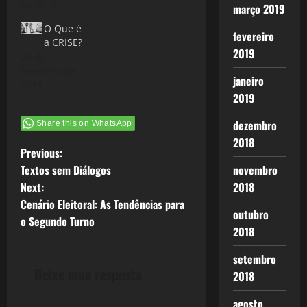
os aspectos
de 2012
(Marx - O
março 2019
de
Capital - Vol
O Que é
decadência,
III) O objetivo
fevereiro
a CRISE?
mas também
desta série
2019
28 de
olhar os
sobre…
fevereiro de
pontos de
janeiro
2018
retorno ao
2019
crescimento.
Escrevi três
dezembro
Share this on WhatsApp
posts
fundamentando
2018
P
Previous:
esta questão:
Crise 2.0: Um
Textos sem Diálogos
novembro
o
novo desenho
Next:
2018
econômico
Cenário Eleitoral: As Tendências para
s
Crise 2.0: um
outubro
o Segundo Turno
novo ciclo se
2018
t
abre? Crise
2.0: O Fim
setembro
n
da…
Deixe uma resposta
2018
a
agosto