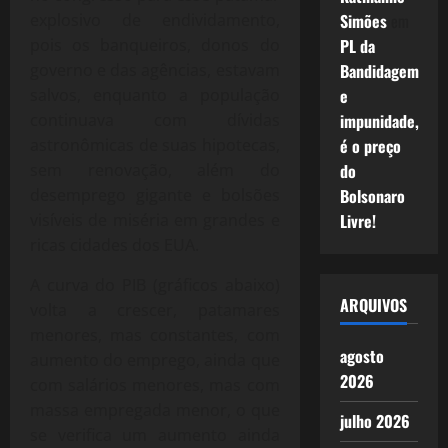
explosivo de endividamento,
Simões
em
pois os banqueiros, donos do
PL da
governo e das agências, estavam
Bandidagem
salvos, enquanto a população
e
continuava com dívidas
impunidade,
astronômicas de suas hipotecas,
é o preço
sem renovação, além do
do
desemprego gigante e bolsões
Bolsonaro
visíveis de miséria em grandes e
Livre!
ricas cidades dos EUA.
A curva do PIB (gráficos abaixo)
ARQUIVOS
volta a crescer, patamares
menores, mas constantes, com
agosto
aumento do emprego, ainda que
2026
com salários menores, mas com
massa empregada menor, o que
julho 2026
se verifica um aumento ainda