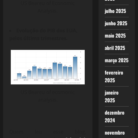
US Beareu of Economic
julho 2025
Analysis.
junho 2025
Evolução do PIB dos EUA,
maio 2025
pelos últims trimestres.
abril 2025
março 2025
fevereiro
2025
US Beareu of ecomonic
janeiro
analysis.
2025
dezembro
2024
Quem leu esse blog,
novembro