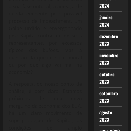
2024
a sua fase outonal, a ameaça de
queda eminente pelo possível
janeiro
processo de impeachment, um
2024
Golpe urdido e envergonhado
pelo Kapital contra um de seus
dezembro
representantes, por excessos
2023
típicos dos bufões. Mas a
novembro
questão da queda é por moral
2023
ou por que algo vai mal na
economia?
outubro
2023
A resposta, do nosso ponto de
análise, é bem clara: Estamos
setembro
próximos de uma novo
2023
mergulho da economia dos EUA,
agosto
há um claro movimento de
2023
superprodução de Kapital, as
condições de amplo