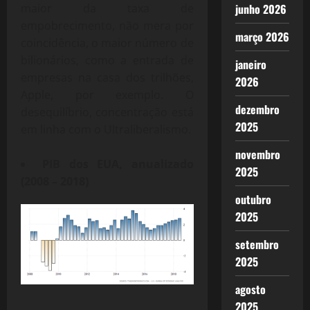
maior da taxa de
junho 2026
empobrecimento, não mera por
março 2026
coincidência, o maior número de
bilionários, como a entrada de
janeiro
empresas na casa dos trilhões,
2026
Apple, por exemplo. O
dezembro
desequilíbrio, concentração está
2025
em linha com o Ultraliberalismo.
novembro
PIB dos EUA, anualizado
2025
(2008 – 2018)
outubro
2025
setembro
2025
agosto
2025