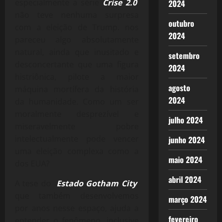
especialmente a série
Crise 2.0
,
2024
não teve nenhuma surpresa
outubro
com a eleição de Trump. nos
2024
pareceu algo absolutamente
natural, ainda que inusitado e
setembro
desconcertante que uma figura
2024
histriônica, pilote a maior
agosto
máquina mortífera da história
2024
da humanidade. Como um ser
moralmente desprezível e
julho 2024
miseravelmente pobre
intelectualmente pode vencer
junho 2024
uma eleição complexa como a
maio 2024
dos EUA?
abril 2024
A tese do
Estado Gotham City
,
que também desenvolvemos
março 2024
por anos nesse espaço, ajuda a
fevereiro
entender o fenômeno, inclusive