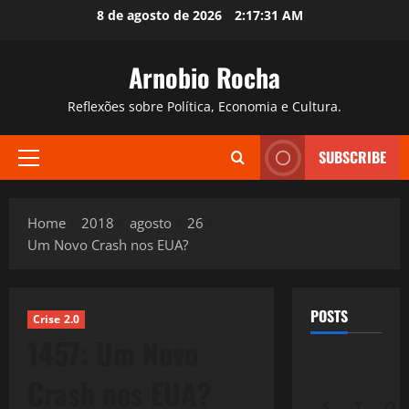
Skip
8 de agosto de 2026
2:17:32 AM
to
content
Arnobio Rocha
Reflexões sobre Política, Economia e Cultura.
SUBSCRIBE
Primary
Menu
Home
2018
agosto
26
Um Novo Crash nos EUA?
POSTS
Crise 2.0
1457: Um Novo
Crash nos EUA?
S
T
Q