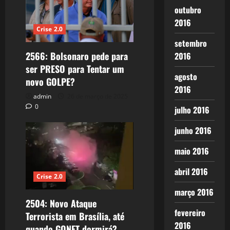
outubro
2016
Crise 2.0
setembro
2566: Bolsonaro pede para
2016
ser PRESO para Tentar um
agosto
novo GOLPE?
2016
admin
26 de março de 2025
0
julho 2016
junho 2016
maio 2016
abril 2016
Crise 2.0
março 2016
2504: Novo Ataque
fevereiro
Terrorista em Brasília, até
2016
quando GONET dormirá?