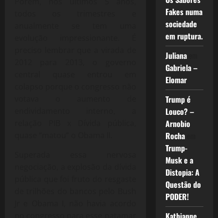
Porém, nos últimos 5 anos,
Fakes numa
todos os trimestres e
sociedade
anualmente se tem uma
em ruptura.
evolução impressionante. É
preciso lembrar que a virada de
Juliana
em
2012 para 2013, o governo
Gabriela –
central quase entrou em
Elomar
colapso porque o congresso não
votava o aumento de
Trump é
endividamento interno, a
Louco? –
relação PIB x Dívida pública,
Arnobio
quase “matou” o Obama II.
Rocha
em
Trump-
Superada essa nervosa
Musk e a
negociação, a explosão da dívida
Distopia: A
pública que foi fruto do resgaste
Questão do
de trilhões do bancos pelo Bush
PODER!
Jr e Obama I, não havia acordo
no congresso para esse patamar
Kathianne