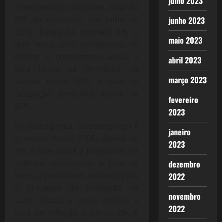
julho 2023
crescimento, constante, taxa do
PIB do trimestre, em julho de
junho 2023
2018, bateu os incríveis 4%, o
maio 2023
que lança uma perspectiva de
dobrar o crescimento anual, a
abril 2023
taxa bruta de formação de
março 2023
Kapital bateu 20%, a taxa de
ocupação produtiva acima de
fevereiro
85%.
2023
Na outra ponta, o desemprego é
janeiro
o menor desde 2005, abaixo de
2023
4%, o que passa a pressionar os
salários, diminuindo a taxa de
dezembro
lucro, a patamares inviáveis para
2022
o processo de produção de
novembro
valor. Aliada a esses índices a
2022
taxa de inflação superou 2%, o