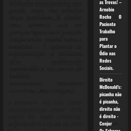
as Trevas! –
fabricados como também uma
Arnobio
grande parte das próprias
Rocha
em
O
forças produtivas já criadas.
Paciente
Uma epidemia, que em
Trabalho
qualquer época teria parecido
para
um paradoxo, desaba sobre a
Plantar o
sociedade – a epidemia da
Ódio nas
superprodução. A sociedade
Redes
vê-se subitamente
Sociais.
reconduzida a um estado de
barbárie
Direito
momentânea”
(Manifesto
McDonald’s:
Comunista – Marx e Engels)
picanha não
é picanha,
A economia dos EUA cresce
direito não
constantemente desde 2010,
é direito -
depois do crash 2005/2008,
Conjur
em
especialmente a queda de 2009.
Os Sabores