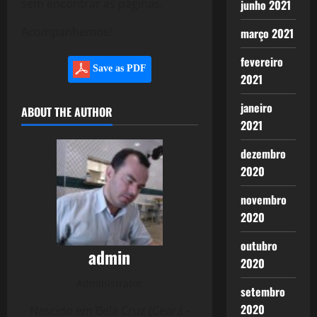
sem encontrar as páginas.
junho 2021
Acompanhemos!
março 2021
fevereiro
Save as PDF
2021
janeiro
ABOUT THE AUTHOR
2021
dezembro
2020
novembro
2020
outubro
admin
2020
Administrator
setembro
2020
Nascido em Bela Cruz (Ceará -