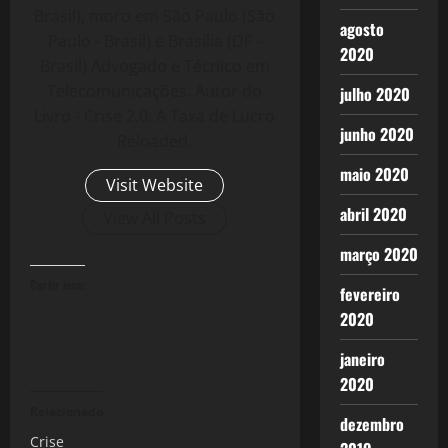
Brasil), moro em São Paulo (São
agosto
Paulo - Brasil) e Brasília (DF -
2020
Brasil) Advogado e Técnico em
Telecomunicações. Autor do
julho 2020
Livro - Crise 2.0: A Taxa de Lucro
junho 2020
Reloaded.
maio 2020
Visit Website
abril 2020
View All Posts
março 2020
Curtir isso:
fevereiro
2020
janeiro
2020
Relacionado
dezembro
Crise