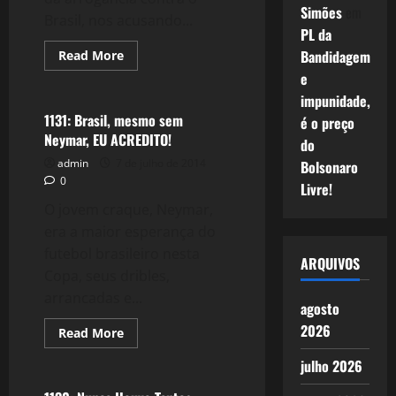
Simões
em
Brasil, nos acusando...
PL da
Bandidagem
Read
Read More
more
Esportes
e
about
1132:
impunidade,
Máfia
dos
1131: Brasil, mesmo sem
é o preço
Ingressos:
Neymar, EU ACREDITO!
A
do
Doce
admin
7 de julho de 2014
Bolsonaro
Vingança
do
0
Livre!
Brasil
contra
O jovem craque, Neymar,
a
FIFA
era a maior esperança do
futebol brasileiro nesta
ARQUIVOS
Copa, seus dribles,
arrancadas e...
agosto
2026
Read
Read More
more
Esportes
about
julho 2026
1131:
Brasil,
mesmo