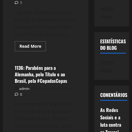
1
745.061
As três últimas Copas do
cliques
Mundo foram vencidas por
seleções da Europa (Itália
(vice, França), Espanha...
ESTATÍSTICAS
Read
Read More
DO BLOG
more
Esportes
about
1137:
745.061
Os
"Milagres"
1136: Parabéns para a
cliques
de
Alemanha, pelo Título e ao
Espanha
e
Brasil, pela #CopadasCopas
Alemanha
e
admin
13 de julho de 2014
A
COMENTÁRIOS
0
reestruturação
do
Extremamente orgulhoso
Brasil.
As Redes
com tudo o que aconteceu
Sociais e a
no Brasil nestes 32 dias,
luta contra
serão inesquecíveis, tanto