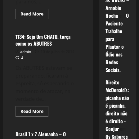
as Trevas! –
para nós,...
Arnobio
Read
Read More
Rocha
em
O
more
Esportes
about
Paciente
1136:
Trabalho
Parabéns
para
1134: Seja Um CHATO, torça
para
a
como os ABUTRES
Alemanha,
Plantar o
pelo
admin
10 de julho de 2014
Título
Ódio nas
e
4
Redes
ao
Brasil,
Os ABUTRES estavam se
Sociais.
pela
#CopadasCopas
preparando, ficaram à
Direito
espreita, só esperando o
McDonald’s:
momento de atacar, na
picanha não
verdade de...
é picanha,
Read
Read More
direito não
more
Esportes
about
é direito -
1134:
Conjur
em
Seja
Um
Brasil 1 x 7 Alemanha – O
Os Sabores
CHATO,