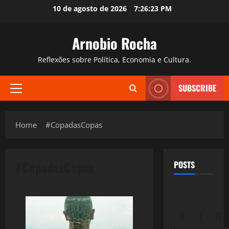
Skip
10 de agosto de 2026
7:26:24 PM
to
content
Arnobio Rocha
Reflexões sobre Política, Economia e Cultura.
SUBSCRIBE
Primary
Menu
Home
#CopadasCopas
#CopadasCopas
POSTS
S
T
Q