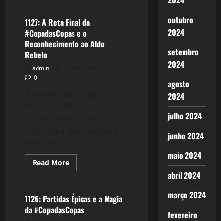
2024
A
Copa
outubro
do
1127: A Reta Final da
Mundo
2024
#CopadasCopas e o
–
Todos
Reconhecimento ao Aldo
os
setembro
Rebelo
Povos
e
2024
admin
2 de julho de 2014
Sonhos
Reunidos.
0
agosto
A espetacular Copa do
2024
Mundo no Brasil, agora
julho 2024
reconhecida e cantada
como uma das maiores e
junho 2024
melhores...
maio 2024
Read
Read More
more
abril 2024
Esportes
about
1127:
A
março 2024
Reta
1126: Partidas Épicas e a Magia
Final
da #CopadasCopas
da
fevereiro
#CopadasCopas