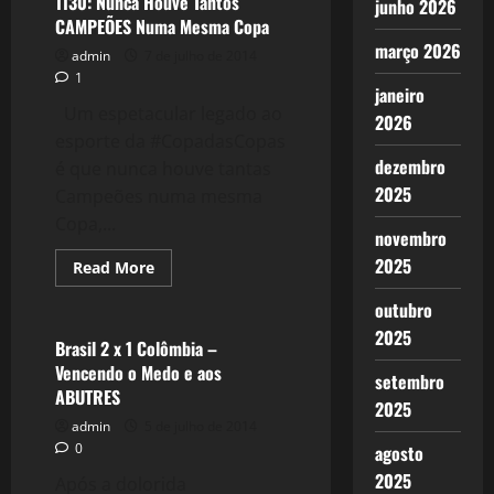
1130: Nunca Houve Tantos
junho 2026
sem
CAMPEÕES Numa Mesma Copa
Neymar,
EU
março 2026
admin
7 de julho de 2014
ACREDITO!
1
janeiro
Um espetacular legado ao
2026
esporte da #CopadasCopas
dezembro
é que nunca houve tantas
2025
Campeões numa mesma
Copa,...
novembro
2025
Read
Read More
more
Esportes
about
outubro
1130:
Nunca
2025
Houve
Brasil 2 x 1 Colômbia –
Tantos
Vencendo o Medo e aos
CAMPEÕES
setembro
Numa
ABUTRES
Mesma
2025
Copa
admin
5 de julho de 2014
0
agosto
2025
Após a dolorida