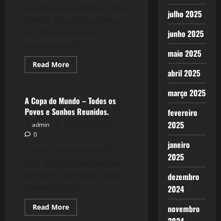
classificação contra o Chile,
julho 2025
com as exageradas cenas
de choro de alguns
junho 2025
jogadores, em...
maio 2025
Read
Read More
more
abril 2025
Esportes
about
Brasil
março 2025
2
x
A Copa do Mundo – Todos os
1
Povos e Sonhos Reunidos.
fevereiro
Colômbia
–
2025
admin
3 de julho de 2014
Vencendo
o
0
Medo
janeiro
e
“One Love! One Heart!
aos
2025
ABUTRES
Let’s get together and feel
all right”. (One Love – Bob
dezembro
Marley/Curtis...
2024
Read
Read More
novembro
more
Esportes
about