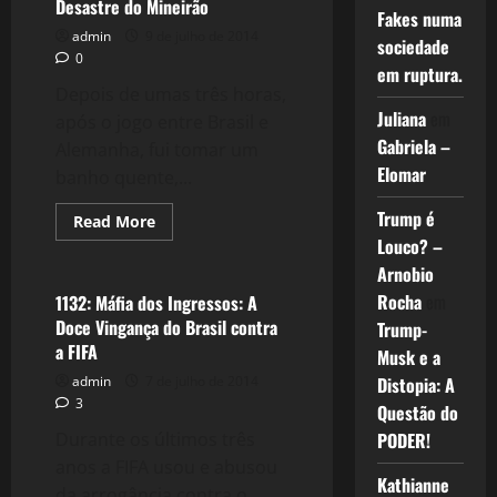
Desastre do Mineirão
torça
Fakes numa
como
admin
9 de julho de 2014
os
sociedade
ABUTRES
0
em ruptura.
Depois de umas três horas,
Juliana
em
após o jogo entre Brasil e
Gabriela –
Alemanha, fui tomar um
Elomar
banho quente,...
Trump é
Read
Read More
more
Louco? –
Esportes
about
Brasil
Arnobio
1
x
Rocha
em
1132: Máfia dos Ingressos: A
7
Doce Vingança do Brasil contra
Trump-
Alemanha
–
a FIFA
Musk e a
O
Desastre
Distopia: A
admin
7 de julho de 2014
do
3
Mineirão
Questão do
PODER!
Durante os últimos três
anos a FIFA usou e abusou
Kathianne
da arrogância contra o