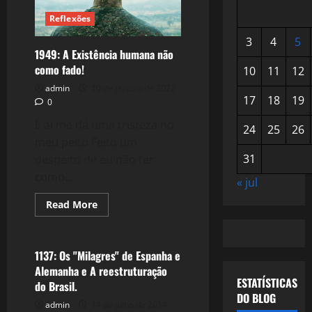
Reflexões
3
4
5
1949: A Existência humana não
como fado!
10
11
12
admin
10 de janeiro de 2022
17
18
19
0
E aí me dá uma tristeza no
24
25
26
meu peito Feito um
31
despeito de eu não ter
como...
« jul
Read
Read More
more
Esportes
about
1949:
A
Existência
1137: Os "Milagres" de Espanha e
humana
Alemanha e A reestruturação
não
ESTATÍSTICAS
como
do Brasil.
fado!
DO BLOG
admin
14 de julho de 2014