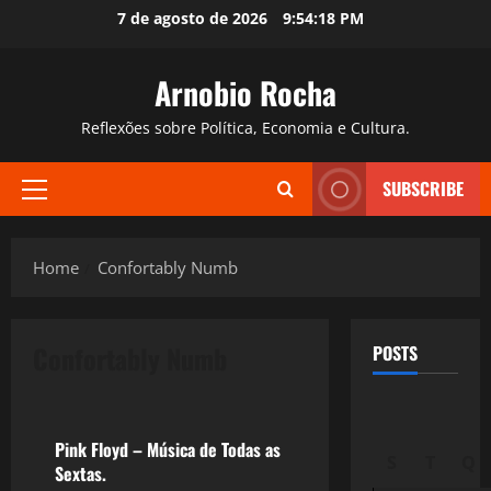
Skip
7 de agosto de 2026
9:54:19 PM
to
content
Arnobio Rocha
Reflexões sobre Política, Economia e Cultura.
SUBSCRIBE
Primary
Menu
Home
Confortably Numb
Confortably Numb
POSTS
Crise 2.0
Pink Floyd – Música de Todas as
S
T
Q
Sextas.