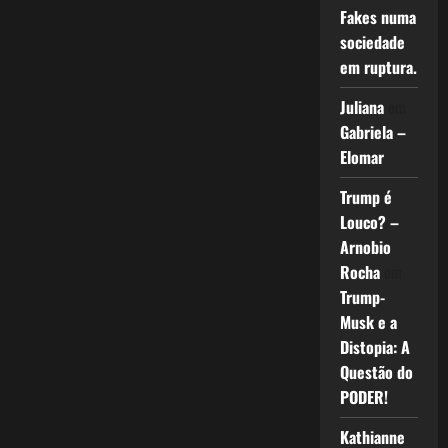
Fakes numa
sociedade
em ruptura.
Juliana
em
Gabriela –
Elomar
Trump é
Louco? –
Arnobio
Rocha
em
Trump-
Musk e a
Distopia: A
Questão do
PODER!
Kathianne