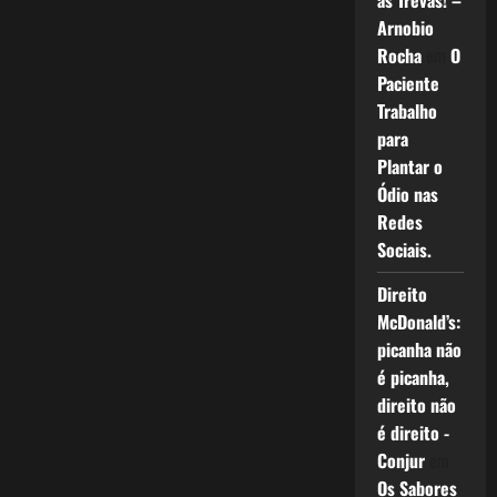
as Trevas! –
Arnobio
Rocha
em
O
Paciente
Trabalho
para
Plantar o
Ódio nas
Redes
Sociais.
Direito
McDonald’s:
picanha não
é picanha,
direito não
é direito -
Conjur
em
Os Sabores