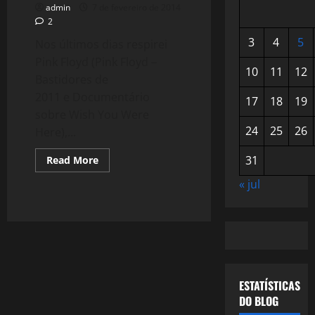
admin
7 de fevereiro de 2014
2
3
4
5
Nos últimos dias respirei
Pink Floyd (Pink Floyd –
10
11
12
Bastidores de
2011 e Documentário
17
18
19
sobre Wish You Were
24
25
26
Here),...
Read
31
Read More
more
about
« jul
Pink
Floyd
–
Música
de
Todas
as
Sextas.
ESTATÍSTICAS
DO BLOG