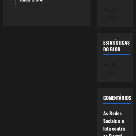
more
about
745.061
896:
cliques
O
Palhaço
o
que
é?
ESTATÍSTICAS
DO BLOG
745.061
cliques
COMENTÁRIOS
As Redes
Sociais e a
luta contra