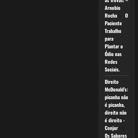
as Trevas! –
Arnobio
Rocha
em
O
Paciente
Trabalho
para
Plantar o
Ódio nas
Redes
Sociais.
Direito
McDonald’s:
picanha não
é picanha,
direito não
é direito -
Conjur
em
Os Sabores