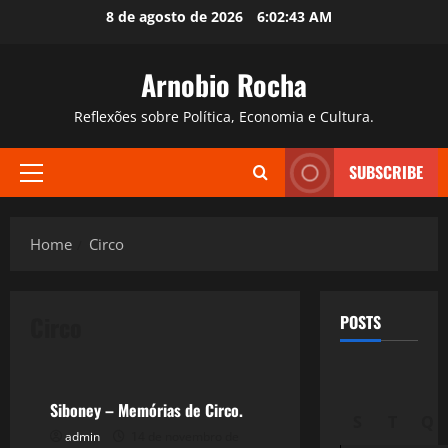
Skip
8 de agosto de 2026
6:02:44 AM
to
content
Arnobio Rocha
Reflexões sobre Política, Economia e Cultura.
SUBSCRIBE
Primary
Menu
Home
Circo
Circo
POSTS
Filmes&Músicas
Siboney – Memórias de Circo.
S
T
Q
admin
14 de novembro de