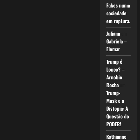
Fakes numa
sociedade
em ruptura.
Juliana
em
Gabriela –
Elomar
Trump é
Louco? –
Arnobio
Rocha
em
Trump-
Musk e a
Distopia: A
Questão do
PODER!
Kathianne