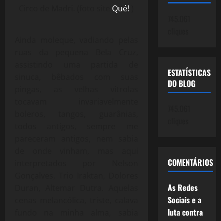
Circo de Madri. (foto site
Qué!
)
745.061
cliques
Ainda moleque, vadiando pelas
ruas da pequena Bela Cruz,
assistindo uma partida de
ESTATÍSTICAS
sinuca, bêbados com suas
DO BLOG
pingas, as velhas vitrolas
tocavam invariavelmente
745.061
boleros, tangos, guarânias,
cliques
todos antigos, sempre me
pareceram antigos, nem sabia
de onde vinham, mas aqui
COMENTÁRIOS
interpretados por Nelson
Gonçalves, Trio Iraktan, Dolores
As Redes
Duran, Altemar Dutra. Aquelas
Sociais e a
cenas melancólica, triste, calava
luta contra
fundo na minha alma, sabia