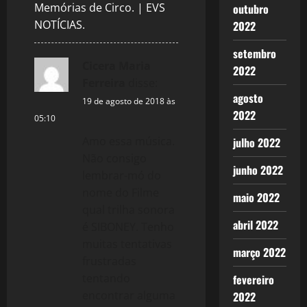
Memórias de Circo. | EVS
outubro
a
NOTÍCIAS.
2022
t
setembro
Cicera Maria
i
2022
Ferreira
disse:
o
agosto
19 de agosto de 2018 às
2022
05:10
n
Amo essa música.
julho 2022
Não consigo
junho 2022
lembrar-mó do
nome do Filme
maio 2022
qual trilha sonora
abril 2022
é SIBONEY. Tenho
muitas tentativas
março 2022
frustradas
tentando
fevereiro
encontrar alguma
2022