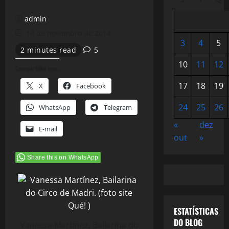
admin
14 de novembro de 2014
3
4
5
2 minutes read
5
10
11
12
Compartilhe isso:
17
18
19
X
Facebook
24
25
26
WhatsApp
Telegram
«
dez
E-mail
out
»
Share this on WhatsApp
ESTATÍSTICAS
DO BLOG
Vanessa Martínez, Bailarina do