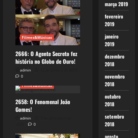
março 2019
fevereiro
2019
janeiro
Filmes&Músicas
2019
2666: O Agente Secreto fez
dezembro
história no Globo de Ouro!
2018
admin
12 de janeiro de 2026
novembro
0
2018
Filmes&Músicas
outubro
2658: O Fenomenal João
2018
Gomes!
setembro
admin
7 de dezembro de
2018
2025
0
agosto