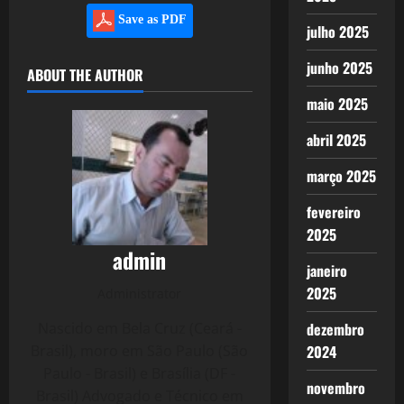
Save as PDF
julho 2025
junho 2025
ABOUT THE AUTHOR
maio 2025
abril 2025
março 2025
fevereiro
2025
admin
janeiro
2025
Administrator
Nascido em Bela Cruz (Ceará -
dezembro
Brasil), moro em São Paulo (São
2024
Paulo - Brasil) e Brasília (DF -
novembro
Brasil) Advogado e Técnico em