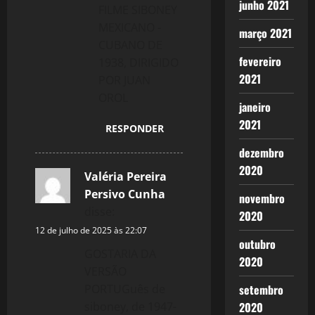
junho 2021
FILME SIBONEY
MEXICANO -
março 2021
CUBANO DE
fevereiro
1938, DIRIGIDO
2021
POR JUAN
OROL
janeiro
2021
RESPONDER
dezembro
2020
Valéria Pereira
Persivo Cunha
novembro
disse:
2020
12 de julho de 2025 às 22:07
outubro
GOSTARIA DA
2020
VERSÃO
PORTUGuês de
setembro
siboney, de 1947-
2020