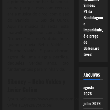
a primeira vez no bar da sinuca,
Simões
em
ou no parque, mas com certeza
PL da
era a música do circo, com o sax
Bandidagem
do Ivanildo ( O Sax de Ouro).
e
Aqui na música da sexta, esta
impunidade,
maravilha, que por coincidência
é o preço
“tropecei” nela no Youtube, hoje,
do
quando ouvia Bebo Valdés e
Bolsonaro
Chucho Valdés. É para chorar,
Livre!
agora de uma alegria perdida,
daqueles verdes anos, tão
fundamentais para minha vida.
ARQUIVOS
Siboney – Bebo Valdes y
agosto
Javier Colina
2026
[youtube]https://www.youtube.com/watch?
julho 2026
v=fJ4PTL9ysZs[/youtube]