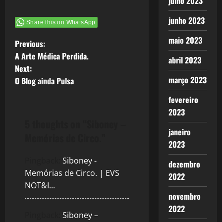
julho 2023
junho 2023
Share this on WhatsApp
maio 2023
P
Previous:
A Arte Médica Perdida.
abril 2023
o
Next:
março 2023
O Blog ainda Pulsa
s
fevereiro
t
2023
5 thoughts on “
Siboney –
n
janeiro
Memórias de Circo.
”
2023
a
Pingback:
Siboney -
dezembro
v
Memórias de Circo. | EVS
2022
NOT&I...
i
novembro
g
2022
Pingback:
Siboney –