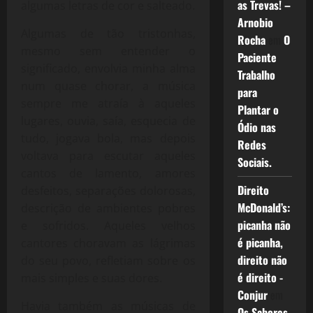
as Trevas! –
algumas letras de cor e salteado.
Arnobio
Algumas de tão tristonhas,
Rocha
em
O
mesmo sem entender o
Paciente
significado, envolvia minha alma
Trabalho
num quase chorar, a música
para
sempre me atraía à aqueles
Plantar o
lugares, ouvia, saía, esquecia de
Ódio nas
tudo, jogava bola, mas depois
Redes
voltava para escutar aqueles
Sociais.
cantos de lamento, amores
Direito
desfeitos, separações dolorosas,
McDonald’s:
descrição de ambientes pobres
picanha não
e sofridos. Aqueles velhos
é picanha,
cantores choravam as lágrimas
direito não
do seu povo, refletiam sobre os
é direito -
mais simples e suas dores.
Conjur
em
Havia também as músicas de
Os Sabores