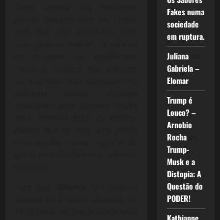
Circo, aquela das bailarinas
Fakes numa
(quase sempre fora de forma,
sociedade
mas que nos deliciavam com
em ruptura.
suas poucas vestes), a música
Juliana
em
do trapézio, do equilibrista.
Gabriela –
Havia as músicas dos parques
Elomar
de diversões que chegavam na
pequena cidade, algumas
Trump é
marcaram para sempre minha
Louco? –
vida, quando hoje as escuto,
Arnobio
parece que se abre uma janela
Rocha
em
com aquelas cenas, vejo-me ali,
Trump-
perto dos alto-falantes, solitário
Musk e a
ouvindo.
Distopia: A
Questão do
Hoje ouvi
Siboney
, um clássico
PODER!
cubano de Ernesto Lecuona, de
1929, pode ser que tenha ouvido
Kathianne