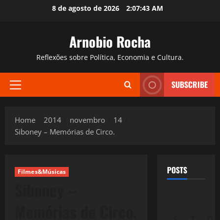
Skip
8 de agosto de 2026
2:07:44 AM
to
content
Arnobio Rocha
Reflexões sobre Política, Economia e Cultura.
SUBSCRIBE
Primary
Menu
Home
2014
novembro
14
Siboney – Memórias de Circo.
POSTS
Filmes&Músicas
Siboney –
Memórias de Circo.
S
T
Q