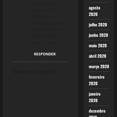
8-9. em um
agosto
desses três nos.
2020
acho que
terminava assim :
julho 2020
siboney o amor
junho 2020
que te dei, em
nada mudou.
maio 2020
RESPONDER
abril 2020
março 2020
Deixe uma resposta
fevereiro
2020
janeiro
2020
dezembro