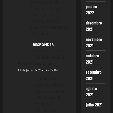
sena que eu do
janeiro
filme mas nuca
2022
consegui. Por
favor ajuda-me
dezembro
encontrarealmente.
2021
Obrigada.
novembro
RESPONDER
2021
outubro
Valéria Pereira
2021
Persivo Cunha
disse:
12 de julho de 2025 às 22:04
setembro
2021
a n-música
siboney foi trilh
agosto
sonora do filme
2021
-AMarcord de
frederico
julho 2021
FellinI…. DO