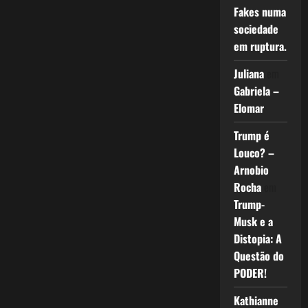
Fakes numa
sociedade
em ruptura.
Juliana
em
Gabriela –
Elomar
Trump é
Louco? –
Arnobio
Rocha
em
Trump-
Musk e a
Distopia: A
Questão do
PODER!
Kathianne