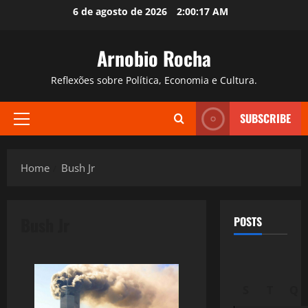
Skip
6 de agosto de 2026
2:00:18 AM
to
content
Arnobio Rocha
Reflexões sobre Política, Economia e Cultura.
SUBSCRIBE
Primary
Menu
Home
Bush Jr
Bush Jr
POSTS
S
T
Q