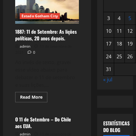
Estado Gotham City
3
4
5
10
11
12
1887: 11 de Setembro: As lições
políticas, 20 anos depois.
17
18
19
admin
11 de setembro de
2021
0
24
25
26
Ao invés de texto, gravei
31
esse vídeo abaixo para
debater o 11 de setembro
« jul
e suas lições,...
Read
Read More
more
Crise 2.0
about
1887:
11
de
O 11 de Setembro – Do Chile
Setembro:
ESTATÍSTICAS
aos EUA.
As
DO BLOG
lições
admin
11 de setembro de
políticas,