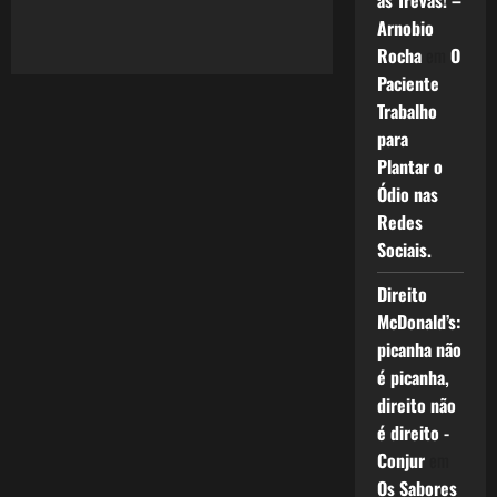
as Trevas! –
about
328:
Arnobio
Crise
Rocha
em
O
2.0:
Filmes
Paciente
Trabalho
para
Plantar o
Ódio nas
Redes
Sociais.
Direito
McDonald’s:
picanha não
é picanha,
direito não
é direito -
Conjur
em
Os Sabores