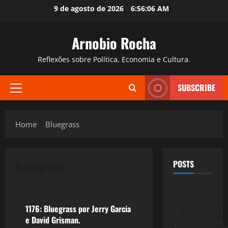
Skip
9 de agosto de 2026
6:56:07 AM
to
content
Arnobio Rocha
Reflexões sobre Política, Economia e Cultura.
SUBSCRIBE
Primary
Menu
Home
Bluegrass
Bluegrass
POSTS
Filmes&Músicas
1176: Bluegrass por Jerry Garcia
S
T
Q
e David Grisman.