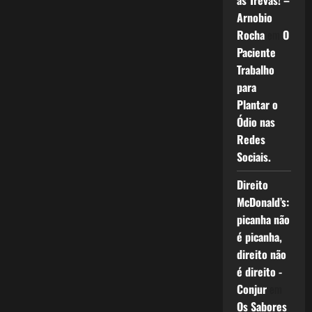
as Trevas! –
Arnobio
Rocha
em
O
Paciente
Trabalho
para
Plantar o
Ódio nas
Redes
Sociais.
Direito
McDonald’s:
picanha não
é picanha,
direito não
é direito -
Conjur
em
Os Sabores