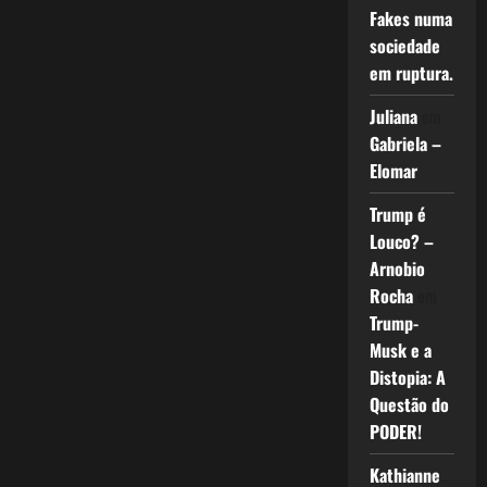
Fakes numa
sociedade
em ruptura.
Juliana
em
Gabriela –
Elomar
Trump é
Louco? –
Arnobio
Rocha
em
Trump-
Musk e a
Distopia: A
Questão do
PODER!
Kathianne