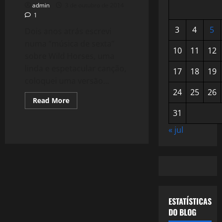
admin
3 de outubro de 2014
1
3
4
5
Dois anos atrás escrevi
numa “música de sexta”
10
11
12
sobre Wild Horses, uma
linda e espetacular canção,
17
18
19
coloquei uma versão...
24
25
26
Read
Read More
more
31
about
1176:
Bluegrass
« jul
por
Jerry
Garcia
e
David
Grisman.
ESTATÍSTICAS
DO BLOG