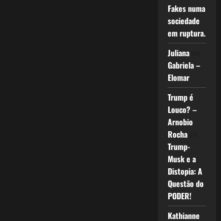
Fakes numa
sociedade
em ruptura.
Juliana
em
Gabriela –
Elomar
Trump é
Louco? –
Arnobio
Rocha
em
Trump-
Musk e a
Distopia: A
Questão do
PODER!
Kathianne