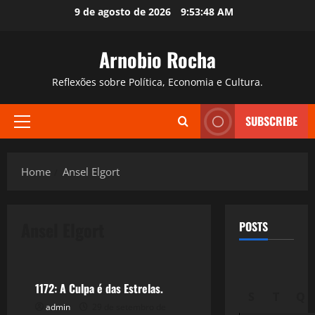
Skip
9 de agosto de 2026
9:53:49 AM
to
content
Arnobio Rocha
Reflexões sobre Política, Economia e Cultura.
SUBSCRIBE
Primary
Menu
Home
Ansel Elgort
Ansel Elgort
POSTS
Filmes&Músicas
1172: A Culpa é das Estrelas.
S
T
Q
admin
29 de setembro de