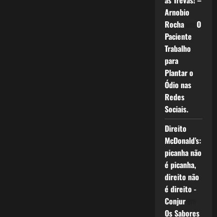
as Trevas! –
Arnobio
Rocha
em
O
Paciente
Trabalho
para
Plantar o
Ódio nas
Redes
Sociais.
Direito
McDonald’s:
picanha não
é picanha,
direito não
é direito -
Conjur
em
Os Sabores