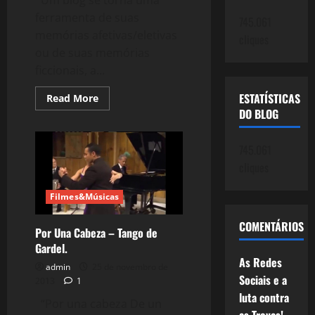
ferramenta de suas
745.061
memórias afetivas/eletivas
cliques
ou de suas memórias
ficcionais, a...
ESTATÍSTICAS
Read
Read More
more
DO BLOG
about
978:
Latinidade
Perdida
745.061
cliques
Filmes&Músicas
COMENTÁRIOS
Por Una Cabeza – Tango de
Gardel.
As Redes
admin
25 de novembro de
Sociais e a
2013
1
luta contra
“Por una cabeza De un