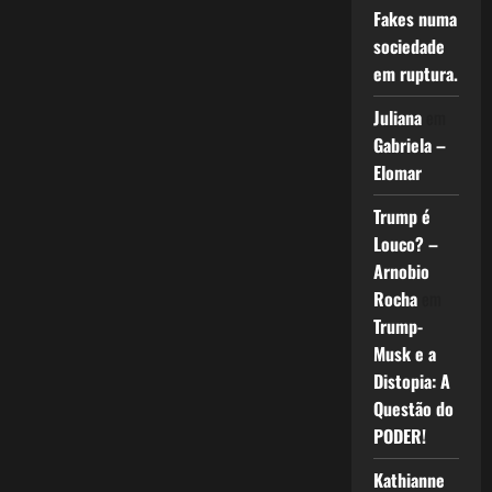
Fakes numa
sociedade
em ruptura.
Juliana
em
Gabriela –
Elomar
Trump é
Louco? –
Arnobio
Rocha
em
Trump-
Musk e a
Distopia: A
Questão do
PODER!
Kathianne