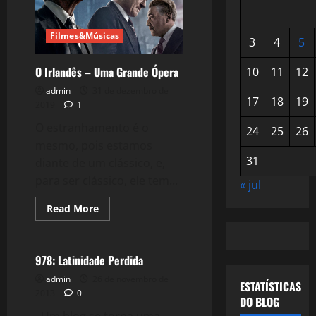
Filmes&Músicas
3
4
5
O Irlandês – Uma Grande Ópera
10
11
12
admin
31 de dezembro de
17
18
19
2019
1
O estranhamento é o
24
25
26
mesmo, pois estamos
31
diante de um clássico, e,
para ser clássico, ele tem...
« jul
Read
Read More
more
Reflexões
about
O
Irlandês
–
978: Latinidade Perdida
Uma
Grande
admin
26 de novembro de
ESTATÍSTICAS
Ópera
2013
0
DO BLOG
Um blog se torna uma