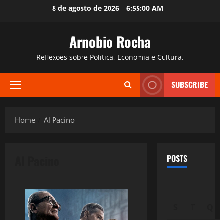
Skip
8 de agosto de 2026
6:55:01 AM
to
content
Arnobio Rocha
Reflexões sobre Política, Economia e Cultura.
SUBSCRIBE
Primary
Menu
Home
Al Pacino
Al Pacino
POSTS
S
T
Q