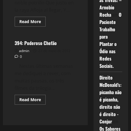
as Trevas! –
noble potrillo Que justo en
Arnobio
la raya Afloja al llegar, Y...
Rocha
em
O
Read
Paciente
Read More
more
Filmes&Músicas
Trabalho
about
Por
para
Una
Cabeza
394: Poderoso Chefão
Plantar o
–
Tango
Ódio nas
admin
27 de maio de 2012
de
0
Redes
Gardel.
Sociais.
Nestas últimas semanas
me dediquei a rever, com
Direito
muitas pausas, os três
McDonald’s:
filmes da trilogia...
picanha não
é picanha,
Read
Read More
more
direito não
about
394:
é direito -
Poderoso
Chefão
Conjur
em
Os Sabores