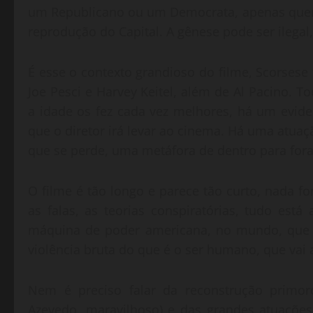
um Republicano ou um Democrata, apenas quem 
reprodução do Capital. A gênese pode ser ilegal, 
É esse o contexto grandioso do filme, Scorsese
Joe Pesci e Harvey Keitel, além de Al Pacino. 
a idade os fez cada vez melhores, há um evid
que o diretor irá levar ao cinema. Há uma atua
que se perde, uma metáfora de dentro para fora
O filme é tão longo e parece tão curto, nada fo
as falas, as teorias conspiratórias, tudo est
máquina de poder americana, no mundo, que s
violência bruta do que é o ser humano, que vai a
Nem é preciso falar da reconstrução primoro
Azevedo, maravilhoso) e das grandes atuaçõe