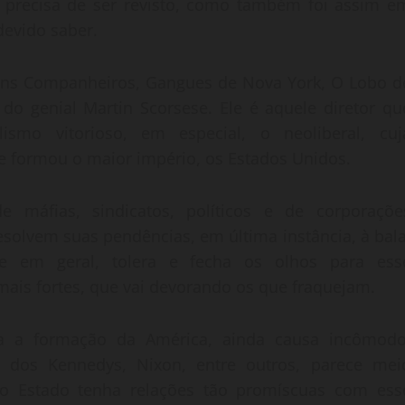
o, precisa de ser revisto, como também foi assim e
devido saber.
 Bons Companheiros, Gangues de Nova York, O Lobo d
s do genial Martin Scorsese. Ele é aquele diretor qu
ismo vitorioso, em especial, o neoliberal, cuj
e formou o maior império, os Estados Unidos.
e máfias, sindicatos, políticos e de corporaçõe
solvem suas pendências, em última instância, à bala
e em geral, tolera e fecha os olhos para ess
 mais fortes, que vai devorando os que fraquejam.
ra a formação da América, ainda causa incômodo
 dos Kennedys, Nixon, entre outros, parece mei
ue o Estado tenha relações tão promíscuas com ess