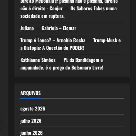
Direito McDonald’s: picanha não é picanha, direito
não é direito - Conjur
em
Os Sabores Fakes numa
sociedade em ruptura.
Juliana
em
Gabriela – Elomar
Trump é Louco? – Arnobio Rocha
em
Trump-Musk e
a Distopia: A Questão do PODER!
Kathianne Simões
em
PL da Bandidagem e
impunidade, é o preço do Bolsonaro Livre!
ARQUIVOS
agosto 2026
julho 2026
e
a
junho 2026