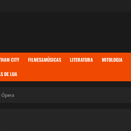
THAM CITY
FILMES&MÚSICAS
LITERATURA
MITOLOGIA
S DE LUA
e Ópera
a