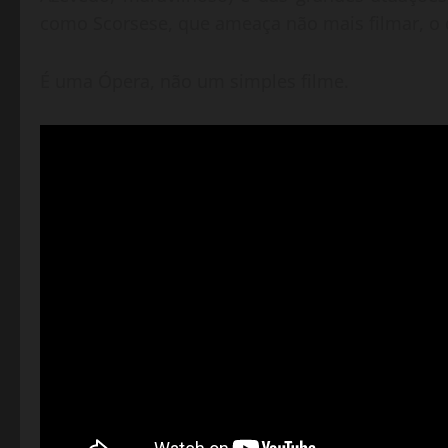
como Scorsese, que ameaça não mais filmar, o
É uma Ópera, não um simples filme.