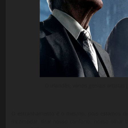
O irlandês, vários geniais artist
O estranhamento é o mesmo, pois estamos dian
incomodar, tirar nosso conforto, nosso olhar b