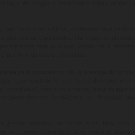
alianças de sangue e irmandades tribais, vindas d
s, que batizam seus filhos, confessam seus pecados
ão abençoados e perdoados, filantropos e celebrado
 espreitam suas próximas vítimas, seus desafeto
 “por fora” da receita e impostos
tranha para a maioria de nós, que escapa do simple
egal, cujo resultado foi uma forma de impulsionar 
o “compliance”, com juros próprios, fortunas gigante
 empreendimentos imobiliários, ou financiam um
 na grande máquina, se funde e se lava, com 
enhum conteúdo ideológico claro, pouco se distingu