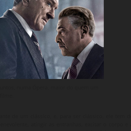
as juntos, numa Ópera, maior do quem um
filme.
te de um clássico, e, para ser clássico, ele tem d
enevolente, atingir as entranhas, excitar o corpo e 