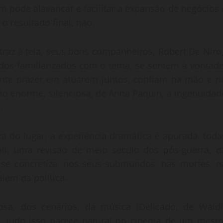
pode alavancar e facilitar a expansão de negócios 
o resultado final, não.
 traz à tela, seus bons companheiros, Robert De Niro
Todos familiarizados com o tema, se sentem à vontade
ente prazer em atuarem juntos, confiam na mão e n
ção enorme, silenciosa, de Anna Paquin, a ingenuidad
.
ra do lugar, a experiência dramática é apurada, toda
á ali, uma revisão de meio século dos pós-guerra, d
e concretiza, nos seus submundos, nas mortes, n
lém da política.
sa, dos cenários, da música (Delicado, de Waldi
s, tudo isso parece natural no cinema de um mestr