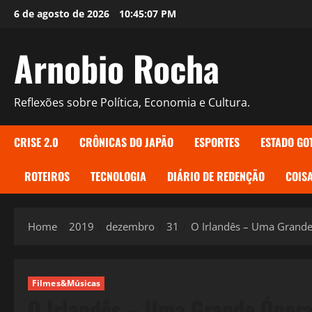
Skip
6 de agosto de 2026
10:45:09 PM
to
content
Arnobio Rocha
Reflexões sobre Política, Economia e Cultura.
CRISE 2.0
CRÔNICAS DO JAPÃO
ESPORTES
ESTADO GO
ROTEIROS
TECNOLOGIA
DIÁRIO DE REDENÇÃO
COISA
Home
2019
dezembro
31
O Irlandês – Uma Grand
Filmes&Músicas
O Irlandês – Uma Grande Óper