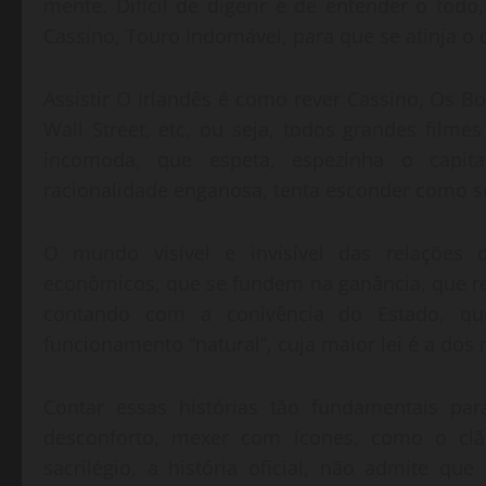
mente. Difícil de digerir e de entender o tod
Cassino, Touro Indomável, para que se atinja o 
Assistir O Irlandês é como rever Cassino, Os
Wall Street, etc, ou seja, todos grandes filme
incomoda, que espeta, espezinha o capital
racionalidade enganosa, tenta esconder como s
O mundo visível e invisível das relações d
econômicos, que se fundem na ganância, que re
contando com a conivência do Estado, qu
funcionamento “natural”, cuja maior lei é a dos
Contar essas histórias tão fundamentais pa
desconforto, mexer com ícones, como o clã
sacrilégio, a história oficial, não admite q