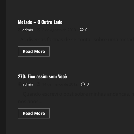
Filmes&Músicas
Metade – O Outro Lado
admin
2 de agosto de 2013
0
As diversas formas de se contar sobre uma metade
Read
Read More
more
about
Reflexões
Metade
–
O
270: Fico assim sem Você
Outro
Lado
admin
14 de março de 2012
0
Quando escrevi o post sobre minhas andanças, m
nos anos...
Read
Read More
more
about
270:
Fico
assim