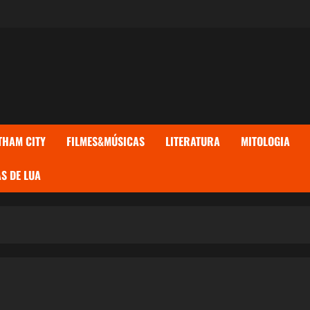
THAM CITY
FILMES&MÚSICAS
LITERATURA
MITOLOGIA
S DE LUA