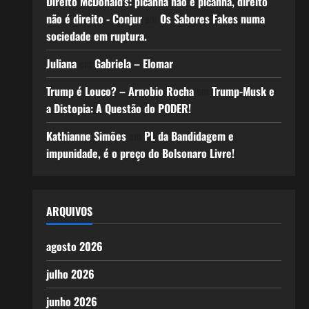
Direito McDonald’s: picanha não é picanha, direito
não é direito - Conjur
em
Os Sabores Fakes numa
sociedade em ruptura.
Juliana
em
Gabriela – Elomar
Trump é Louco? – Arnobio Rocha
em
Trump-Musk e
a Distopia: A Questão do PODER!
Kathianne Simões
em
PL da Bandidagem e
impunidade, é o preço do Bolsonaro Livre!
ARQUIVOS
agosto 2026
julho 2026
junho 2026