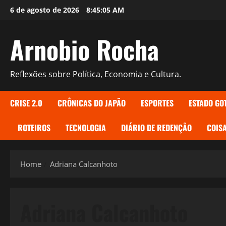
Skip
6 de agosto de 2026
8:45:06 AM
to
content
Arnobio Rocha
Reflexões sobre Política, Economia e Cultura.
CRISE 2.0
CRÔNICAS DO JAPÃO
ESPORTES
ESTADO GO
ROTEIROS
TECNOLOGIA
DIÁRIO DE REDENÇÃO
COISA
Home
Adriana Calcanhoto
Adriana Calcanhoto