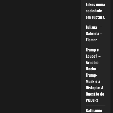
Fakes numa
sociedade
em ruptura.
Juliana
em
Gabriela –
Elomar
Trump é
Louco? –
Arnobio
Rocha
em
Trump-
Musk e a
Distopia: A
Questão do
PODER!
Kathianne