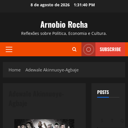
Skip
8 de agosto de 2026
1:31:41 PM
to
content
Arnobio Rocha
Reflexões sobre Política, Economia e Cultura.
SUBSCRIBE
Primary
Menu
Home
Adewale Akinnuoye-Agbaje
Adewale Akinnuoye-
POSTS
Agbaje
S
T
Q