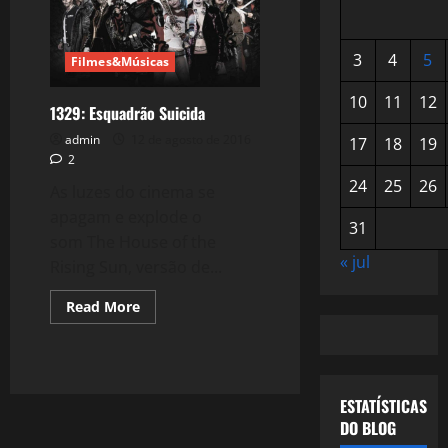
3
4
5
Filmes&Músicas
10
11
12
1329: Esquadrão Suicida
admin
12 de agosto de 2016
17
18
19
2
24
25
26
As luzes do cinema se
apagam e explode o
31
som The House of the
« jul
Rising Sun, versão de...
Read
Read More
more
about
1329:
Esquadrão
Suicida
ESTATÍSTICAS
DO BLOG