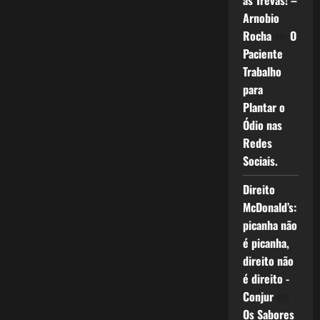
as Trevas! –
Arnobio
Rocha
em
O
Paciente
Trabalho
para
Plantar o
Ódio nas
Redes
Sociais.
Direito
McDonald’s:
picanha não
é picanha,
direito não
é direito -
Conjur
em
Os Sabores