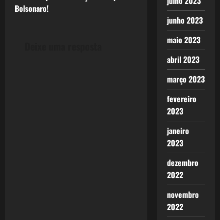
s
julho 2023
Bolsonaro!
t
junho 2023
maio 2023
n
Deixe uma resposta
abril 2023
a
março 2023
v
fevereiro
i
2023
g
janeiro
2023
a
dezembro
t
2022
i
novembro
o
2022