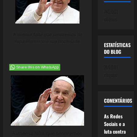
745.061
cliques
A imensa falta que sentiremos do
Papa Francisco e sua docilidade.
ESTATÍSTICAS
DO BLOG
745.061
Share this on WhatsApp
cliques
COMENTÁRIOS
As Redes
Sociais e a
luta contra
A imensa falta que sentiremos