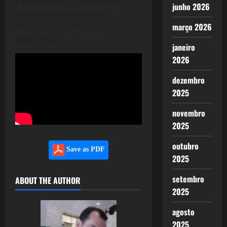
Papa Francisco foi imenso e
junho 2026
breve, mas tocou nossos
corações com amor e
março 2026
esperança!
janeiro
2026
dezembro
2025
novembro
2025
outubro
Save as PDF
2025
setembro
ABOUT THE AUTHOR
2025
agosto
2025