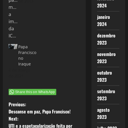
de 2013
2024
janeiro
2024
dezembro
2023
Papa
Francisco
novembro
no
2023
Iraque
6 de março
outubro
de 2021
2023
setembro
Share this on WhatsApp
2023
P
Previous:
agosto
Descanse em paz, Papa Francisco!
o
2023
Next:
UTI e a espetacularização feita por