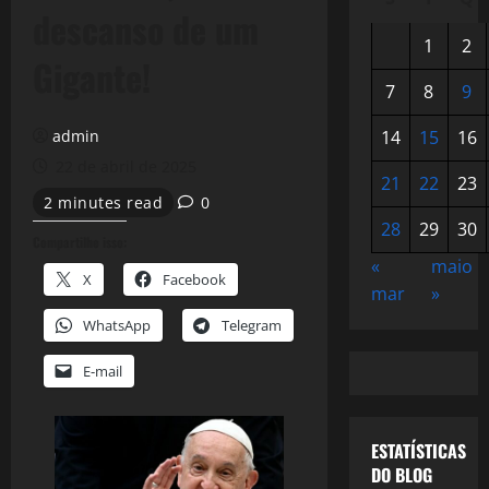
descanso de um
1
2
Gigante!
7
8
9
admin
14
15
16
22 de abril de 2025
21
22
23
2 minutes read
0
28
29
30
Compartilhe isso:
«
maio
X
Facebook
mar
»
WhatsApp
Telegram
E-mail
ESTATÍSTICAS
DO BLOG