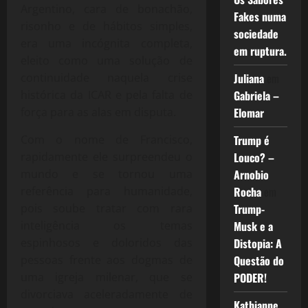
Argentino, cara de bonachão,
Fakes numa
risonho e de hábitos simples,
sociedade
era uma incógnita completa,
em ruptura.
eleito como uma solução de
continuidade naquela crise
Juliana
em
histórica da ICAR e pela falta de
Gabriela –
força para as alas em disputa.
Elomar
Com o nome de Francisco,
Trump é
rapidamente ele surpreendeu o
Louco? –
mundo e se tornou uma
Arnobio
referência para humanidade,
Rocha
em
pois soube tratar com rara
Trump-
inteligência os temas
Musk e a
espinhosos e doloridos das
Distopia: A
pessoas frente aos dogmas de
Questão do
uma igreja milenar, que se
PODER!
divorciava aceleradamente de
Kathianne