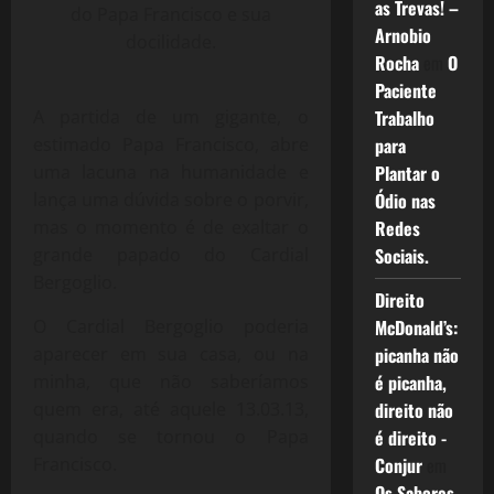
as Trevas! –
do Papa Francisco e sua
Arnobio
docilidade.
Rocha
em
O
Paciente
A partida de um gigante, o
Trabalho
estimado Papa Francisco, abre
para
uma lacuna na humanidade e
Plantar o
lança uma dúvida sobre o porvir,
Ódio nas
mas o momento é de exaltar o
Redes
grande papado do Cardial
Sociais.
Bergoglio.
Direito
O Cardial Bergoglio poderia
McDonald’s:
aparecer em sua casa, ou na
picanha não
minha, que não saberíamos
é picanha,
quem era, até aquele 13.03.13,
direito não
quando se tornou o Papa
é direito -
Francisco.
Conjur
em
Os Sabores