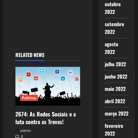
n
outubro
2022
setembro
2022
agosto
2022
RELATED NEWS
julho 2022
junho 2022
maio 2022
Política
abril 2022
março 2022
2674: As Redes Sociais e a
luta contra as Trevas!
fevereiro
admin
5 de agosto de 2026
2022
0