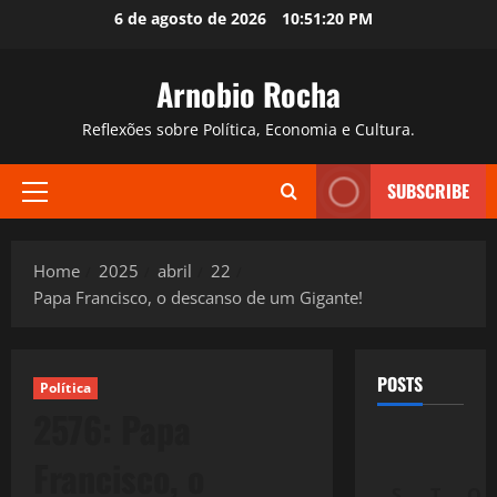
Skip
6 de agosto de 2026
10:51:21 PM
to
content
Arnobio Rocha
Reflexões sobre Política, Economia e Cultura.
SUBSCRIBE
Primary
Menu
Home
2025
abril
22
Papa Francisco, o descanso de um Gigante!
POSTS
Política
2576: Papa
Francisco, o
S
T
Q