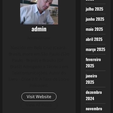
julho 2025
junho 2025
admin
maio 2025
Administrator
abril 2025
Nascido em Bela Cruz (Ceará -
março 2025
Brasil), moro em São Paulo (São
fevereiro
Paulo - Brasil) e Brasília (DF -
2025
Brasil) Advogado e Técnico em
Telecomunicações. Autor do
janeiro
Livro - Crise 2.0: A Taxa de Lucro
2025
Reloaded.
dezembro
Visit Website
2024
View All Posts
novembro