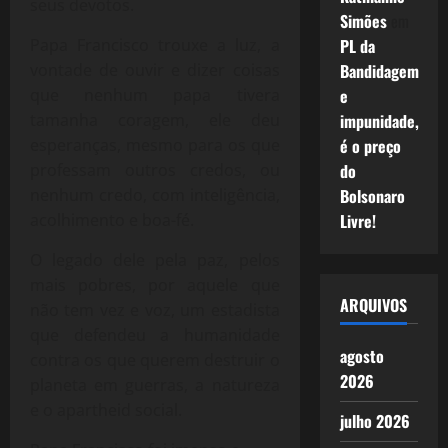
seus devotos.
Simões
em
Papa Francisco trouxe a luz, a
PL da
vontade de ouvir e dizer coisas
Bandidagem
que nenhum papa tivera
e
tamanha coragem, ele deu
impunidade,
esperanças, mesmo para os que
é o preço
professam outros credos, ou
do
nenhum credo, com inteligência,
Bolsonaro
acolhimento e boa-fé.
Livre!
O legado dele pela paz, pelos
mais pobres, por aquele que
ARQUIVOS
não tem vez e voz, um estadista
que defendeu a humanidade
agosto
contra os que querem destruir o
2026
planeta em guerras, a natureza
e o apartheid social.
julho 2026