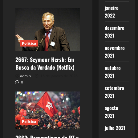
janeiro
2022
dezembro
2021
Política
novembro
2021
2667: Seymour Hersh: Em
Busca da Verdade (Netflix)
outubro
2021
admin
15 de janeiro de 2026
0
setembro
2021
agosto
2021
Política
julho 2021
2663: Pragmatismo do PT e