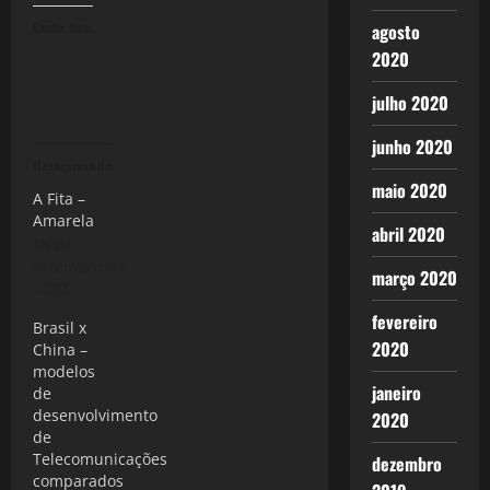
Curtir isso:
agosto
2020
julho 2020
junho 2020
Relacionado
maio 2020
A Fita –
Amarela
abril 2020
18 de
setembro de
março 2020
2012
fevereiro
Brasil x
2020
China –
modelos
janeiro
de
desenvolvimento
2020
de
Telecomunicações
dezembro
comparados