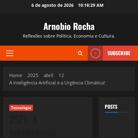
Skip
6 de agosto de 2026
10:18:30 AM
to
content
Arnobio Rocha
Reflexões sobre Política, Economia e Cultura.
SUBSCRIBE
Primary
Menu
Home
2025
abril
12
A Inteligência Artificial e a Urgência Climática!
POSTS
Tecnologia
2571: A
Inteligência
S
T
Q