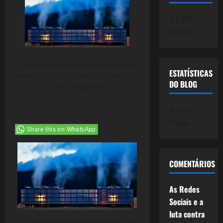
745.061
cliques
O incremento exponencial de data
ESTATÍSTICAS
center para responder a IA ameaça o
DO BLOG
meio ambiente.
745.061
cliques
Share this on WhatsApp
COMENTÁRIOS
As Redes
Sociais e a
luta contra
O incremento exponencial de