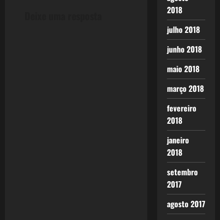
n
2018
Deixe uma resposta
julho 2018
a
junho 2018
v
maio 2018
i
março 2018
g
fevereiro
a
2018
t
janeiro
2018
i
setembro
o
2017
n
agosto 2017