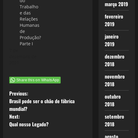
do
padrões
março 2019
Trabalho
mundiais
e das
foram
fevereiro
Relações
definidos: Na
2019
Humanas
Europa – o
de
GSM, nos…
janeiro
Produção?
2019
Parte I
7 de
dezembro
dezembro de
2021
2018
novembro
Share this on WhatsApp
2018
P
Previous:
outubro
Brasil pode ser o chão de fábrica
2018
o
mundial?
Next:
setembro
s
Qual nosso Legado?
2018
t
agosto