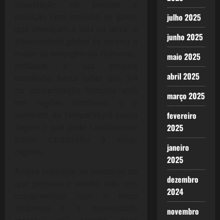
devastação de biomas e
poluição com emissão de gases
julho 2025
que ameaçam a vida na terra, o
junho 2025
aquecimento global se tornou a
maior da emergências humanas,
maio 2025
inclusive, a sua própria
abril 2025
existência, basta saber que 3/4
da concentração humana está
março 2025
em regiões litorâneas e o
aumento da temperatura causa
fevereiro
degelo o que pode rapidamente
2025
trazer catástrofes à essas
janeiro
regiões.
2025
A nova indústria, ao contrário do
dezembro
que pensava e vendia, não tem
2024
compromisso com o meio
ambiente e a necessidade
novembro