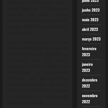
julho 2023
alimentar suas “fábricas”, qual o
limite? Segundo, Dr Sérgio, ano
junho 2023
passado os data centers
maio 2023
consumiram energia equivalente
ao Japão inteiro. E o crescimento
abril 2023
é exponencial.
março 2023
A ultra modernidade não trouxe
melhor distribuição de renda, ao
fevereiro
contrário, criou um punhado de
2023
trilionários nem um pouco
janeiro
preocupados com o destino da
2023
humanidade, a emergência
climática é absolutamente
dezembro
secundarizada pelas
big techs
,
2022
afinal o que não muda no capital
novembro
é sua essência, a busca pelo
2022
santo gral, o
Lucro
!