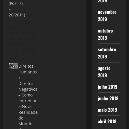
2019
(Post 72
–
novembro
26/2011)
2019
A revolução
das
outubro
comunicações
2019
No início dos
anos 90 o
setembro
mundo, além
13 de abril de
da queda do
2011
2019
muro de
Direitos
Berlim, se
agosto
Humanos
preparava
2019
x
para uma
Direitos
nova era na
julho 2019
Negativos
área de
– Como
comunicações
junho 2019
enfrentar
- a tecnologia
a Nova
de telefonia
maio 2019
Realidade
celular, por
do
volta de 1992
abril 2019
Mundo
os principais