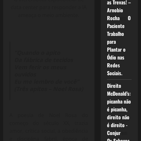
as Trevas! –
data center para responder a IA
Arnobio
ameaça o meio ambiente.
Rocha
em
O
Paciente
Trabalho
para
Plantar o
“Quando o apito
Ódio nas
Da fábrica de tecidos
Redes
Vem ferir os meus
Sociais.
ouvidos
Eu me lembro de você”
Direito
(Três apitos – Noel Rosa)
McDonald’s:
picanha não
é picanha,
A poesia de Noel Rosa do
direito não
começo do século XX, trazia
é direito -
amor, crítica social, a obediência
Conjur
em
e disciplina fabril, época de
Os Sabores