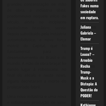
grandes concentração de mão
Fakes numa
de obra, a indústria têxtil,
sociedade
predominava naquele início de
em ruptura.
século, ainda no incipiente
Juliana
em
capitalismo brasileiro, sendo
Gabriela –
depois substituído pela indústria
Elomar
automobilística, a nova força
motriz do Capital, que foi
Trump é
fundamental para o
Louco? –
desenvolvimento do Brasil e do
Arnobio
mundo. A mão de obra braçal foi
Rocha
em
dando lugar à robotizada, no
Trump-
final do século e neste novo,
Musk e a
alguns decretaram a morte do
Distopia: A
proletariado fabril.
Questão do
PODER!
Uma nova indústria e uma nova
e sofisticada produção de valor
Kathianne