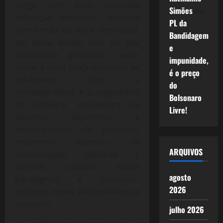
surge com mais avançada
Simões
em
revolução industrial, baseada
PL da
numa mão de obra intelectual,
Bandidagem
em baixa escala, mas de alta
e
capacidade produtiva, assim
impunidade,
como a nova força industrial se
é o preço
estabelece com a
do
microeletrônica e a engenharia
Bolsonaro
de software, arquitetura de
Livre!
sistemas, algoritmos e
miniaturização de produtos,
modernos sistemas de
ARQUIVOS
comunicação, celulares e
Internet, criaram novos
agosto
paradigmas e costumes,
2026
inclusive, novas subjetividades e
consumo.
julho 2026