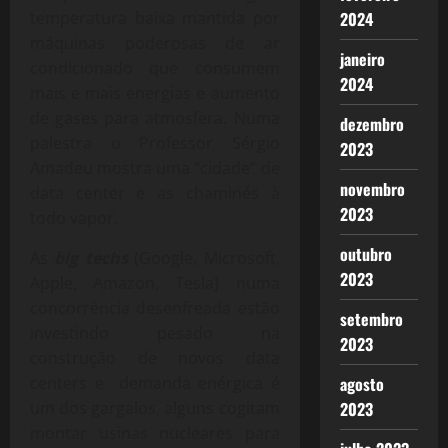
temperatura baixa mantida por
2024
máquinas poderosas de ar
janeiro
condicionado que consumem
2024
mais e mais energias e aumento
de gases para atmosfera. Numa
dezembro
palestra o Professor Sérgio
2023
Amadeu mostra uma “cidade” de
novembro
data center e as chaminés à
2023
todo vapor.
outubro
As
big techs
(Google, Microsoft,
2023
Apple, Amazon, Tesla) numa
concorrência desenfreada estão
setembro
investindo pesado na
2023
construção de novos data
centers e demanda enérgica é
agosto
um dos gargalos, alguns cogitam
2023
montar usinas nucleares para