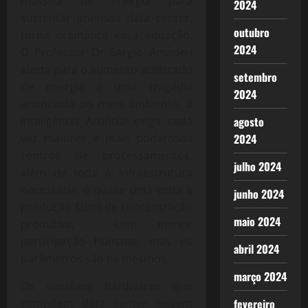
massiva de energia para
2024
sustentar imensos data center,
outubro
torna dramática essa equação.
2024
O Professor Dr Sérgio Amadeu
alerta para o aumento acelerado
setembro
de energia é uma tragédia
2024
anunciada ao meio ambiente, a
Inteligência Artificial exige cada
agosto
vez maiores e mais poderosos
2024
centros de processamentos,
julho 2024
além de toda à infraestrutura
necessária, é quase uma volta à
junho 2024
produção fabril de concentração
maio 2024
produtiva, com menor
participação humana, mas os
abril 2024
parâmetros são os mesmos.
março 2024
Os sensíveis hardwares que
compõem data center exigem
fevereiro