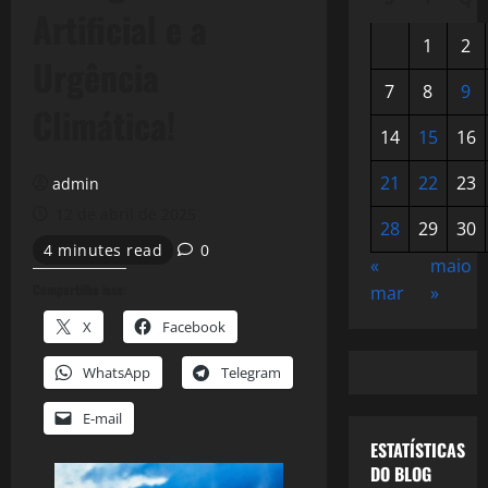
Artificial e a
1
2
Urgência
7
8
9
Climática!
14
15
16
21
22
23
admin
12 de abril de 2025
28
29
30
4 minutes read
0
«
maio
Compartilhe isso:
mar
»
X
Facebook
WhatsApp
Telegram
E-mail
ESTATÍSTICAS
DO BLOG