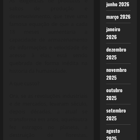
As exigências de produtos e
junho 2026
saltos de produção e
desenvolvimento, que teve uma
março 2026
famosa equação de que a cada
janeiro
18 meses aumentaria a
2026
capacidade de armazenamento
de informações e velocidade de
dezembro
acesso à elas, está sendo
2025
quebrada de forma inédita na
novembro
historia da humanidade.
2025
A que custo?
outubro
Ora, se as revoluções industriais
2025
e de mercados, levaram século,
setembro
depois décadas, a atual se
2025
transforma em anos, aqueloutra
fez estragos no planeta, a
agosto
destruição de florestas,
2025