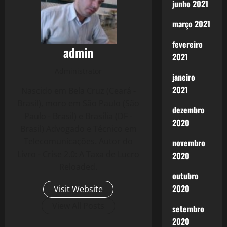
junho 2021
março 2021
fevereiro
admin
2021
Administrator
janeiro
2021
Nascido em Bela Cruz (Ceará -
Brasil), moro em São Paulo (São
dezembro
Paulo - Brasil) e Brasília (DF -
2020
Brasil) Advogado e Técnico em
Telecomunicações. Autor do
novembro
Livro - Crise 2.0: A Taxa de Lucro
2020
Reloaded.
outubro
2020
Visit Website
View All Posts
setembro
2020