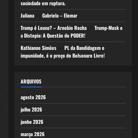
sociedade em ruptura.
Juliana
em
Gabriela – Elomar
Trump é Louco? – Arnobio Rocha
em
Trump-Musk e
a Distopia: A Questão do PODER!
Kathianne Simões
em
PL da Bandidagem e
impunidade, é o preço do Bolsonaro Livre!
-
a
ARQUIVOS
a
agosto 2026
e
a
julho 2026
s
junho 2026
março 2026