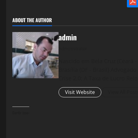
ABOUT THE AUTHOR
admin
Administrator
Nascido em Bela Cruz (Ceará - 
Brasília (DF - Brasil) Advogad
Crise 2.0: A Taxa de Lucro Rel
Visit Website
View All Post
Curtir isso: