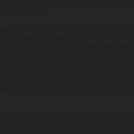
o os eleitores de 2020, o que põe em xeque 
alhado na campanha.
gados de notícias ruins, ou de uma certeza de qu
ragos do que no seu governo anterior, pois, de cert
urva às eleições, boicotou e não levou para frente o
xecutivas” muitas vezes não publicadas ou mesm
tende fazer uma limpeza na burocracia, nas agências
ção no judiciário que o “perseguiu”. Para essa tarefa
vel para conduzir a faxina da burocracia, aquela qu
egais não sejam cumpridas, uma caça às bruxas 
om o endurecimento e o controle do Estado por ess
apenas governar para si (o que já fazem hoje), ma
m City sem Batman, dirigida pelo
Coringa Laranjão