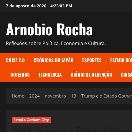
Skip
7 de agosto de 2026
4:23:05 PM
to
content
Arnobio Rocha
Reflexões sobre Política, Economia e Cultura.
CRISE 2.0
CRÔNICAS DO JAPÃO
ESPORTES
ESTADO GO
ROTEIROS
TECNOLOGIA
DIÁRIO DE REDENÇÃO
COISA
Home
2024
novembro
13
Trump e o Estado Gotham
Estado Gotham City
2502: Trump e o Estado Gotham