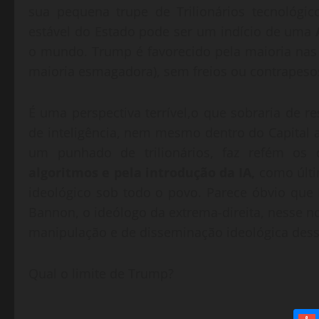
sua pequena trupe de Trilionários tecnológic
estável do Estado pode ser um indício de uma
o mundo. Trump é favorecido pela maioria na
maioria esmagadora), sem freios ou contrapesos, 
É uma perspectiva terrível,o que sobraria de re
de inteligência, nem mesmo dentro do Capital a
um punhado de trilionários, faz refém o
algoritmos e pela introdução da IA,
como últim
ideológico sob todo o povo. Parece óbvio que 
Bannon, o ideólogo da extrema-direita, nesse n
manipulação e de disseminação ideológica desse
Qual o limite de Trump?