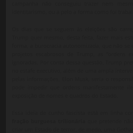
campanha não conseguiu trazer nem mesm
identitarismo, ou a pelo a forma como foi trab
Os dias que se seguem às eleições são carre
Trump quer mesmo, desta feita, fazer mais est
forma, a burocracia autonomizada, que não se c
projetos escabrosos de Trump, as “ordens e
ignoradas. Por conta dessa questão, Trump pre
no estafe executivo, além de uma ampla interven
pelas informações, Elon Musk, seria o responsá
pode impedir que ordens manifestamente il
exposição de nomes e quadros do Estado.
Essa ideia de cunho fascista está em linha c
fração burguesa trilionária
que pretende não 
criar um Estado de terror, de medo, uma Gotha