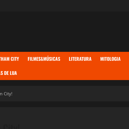
THAM CITY
FILMES&MÚSICAS
LITERATURA
MITOLOGIA
S DE LUA
 City!
 City!