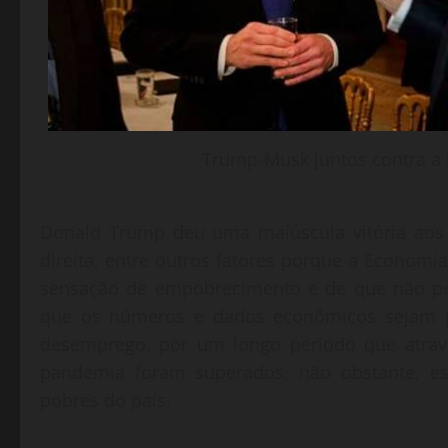
Trump-Musk juntos contra a
Donald Trump deu uma maiúscula vitória aos 
direita, entre outros fatores porque a Econom
sensação de empobrecimento e de que não per
que os números e dados econômicos sejam po
desemprego, por um longo período que atrav
pandemia foram superados, não obstante, e
pobres do país.