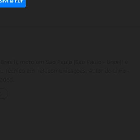
Save as PDF
Brasil), moro em São Paulo (São Paulo - Brasil) e
o e Técnico em Telecomunicações. Autor do Livro -
oaded.
s