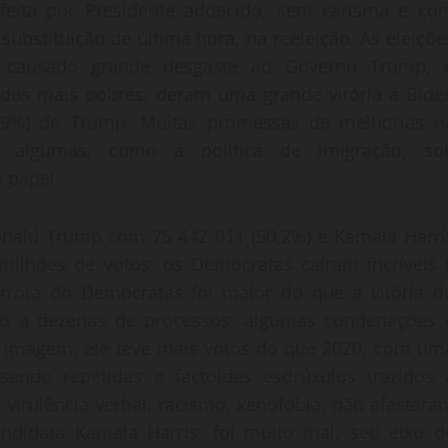
eita por Presidente adoecido, sem carisma e co
substituição de última hora, na reeleição. As eleiçõe
 causado grande desgaste ao Governo Trump, 
 dos mais pobres, deram uma grande vitória a Bide
6,9%) de Trump. Muitas promessas de melhorias n
 algumas, como a política de imigração, so
 papel.
nald Trump com 75 442 011 (50,2%) e Kamala Harri
ilhões de votos, os Democratas caíram incríveis 
rota do Democratas foi maior do que a vitória d
o a dezenas de processos, algumas condenações 
 imagem, ele teve mais votos do que 2020, com um
endo repetidas e factoides esdrúxulos trazidos 
virulência verbal, racismo, xenofobia, não afastara
andidata Kamala Harris, foi muito mal, seu eixo d