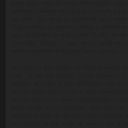
Parte disso vem de uma comunicação ruim, f
evidentes tropeços nas falas, o que levou a sua 
de 2020, em meio a pandemia, que tinha
negacionismo da Extrema-Direita, o abandono
com 81.283.485 (51.4%) contra 74.223.744 (4
Educação, Saúde , não foram cumpridas,
responsabilidade de Kamala Harris, nem saiu do
Os números das eleições de 2024, mostram Do
com 72 303 124 (48,2%), Trump avançou 1.2 m
milhões de votos, o que demonstra que a der
Trump, mais, este passou 4 anos respondend
mesmo assim, com toda a negatividade de sua
pauta ainda mais extremista, com mentiras s
campanha, nada fez que fosse desconstruído, a 
os eleitores, o que pode se objetar que a c