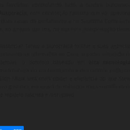
os fascistas, controlando tudo, a quebra burocraci
Autocracia
, com conotação Fascista que vai apavora
s duas casas do parlamento e na Suprema Corte (um
ao arrepio das leis, na sua livre interpretação delas
sistência? Talvez a burocracia militar e suas agência
presenta-se alternativa ao Caos, o poder ilimitado d
s demais, o domínio baseado em
alta tecnologia
a fronteira do conhecimento e de controle político 
Elon Musk terá mais poder e eficiência do que Stev
ovo governo, ele usará de métodos mais científicos d
 modelo fascista e disruptivo.