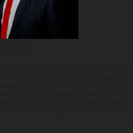
 humanidade.
Republicanos, da sua maioria de Direita e Extrema
ia tem um problema grave, a percepção negativa, um
spectiva de um presente e futuro, melhores. aind
sitivos, como, por exemplo, a baixíssima taxa d
essou todo o Governo Biden, as piores mazelas d
ssas melhorias não chegam para as camadas mai