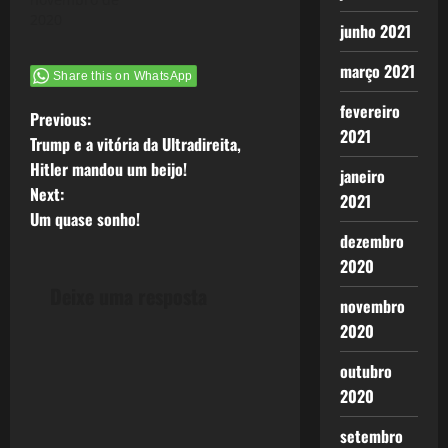
2020
junho 2021
março 2021
Share this on WhatsApp
fevereiro
P
Previous:
2021
Trump e a vitória da Ultradireita,
o
Hitler mandou um beijo!
janeiro
Next:
s
2021
Um quase sonho!
dezembro
t
2020
n
Deixe uma resposta
novembro
a
2020
v
outubro
2020
i
setembro