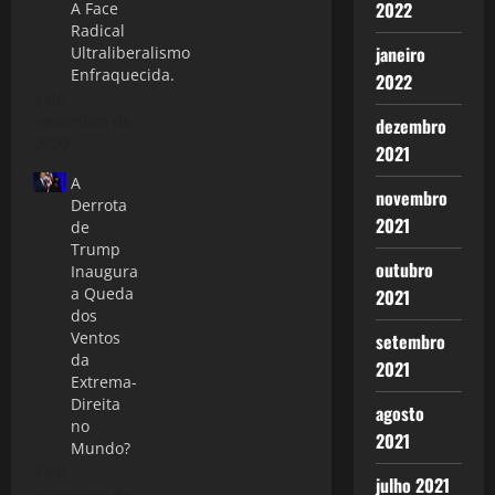
2022
A Face
Radical
janeiro
Ultraliberalismo
Enfraquecida.
2022
5 de
novembro de
dezembro
2020
2021
A
novembro
Derrota
2021
de
Trump
outubro
Inaugura
a Queda
2021
dos
Ventos
setembro
da
2021
Extrema-
Direita
agosto
no
2021
Mundo?
7 de
julho 2021
novembro de