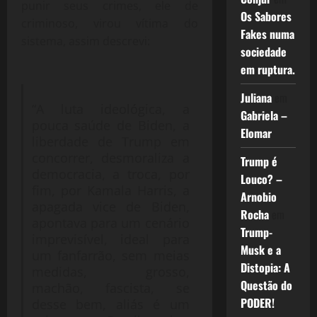
punir seus crimes, ele de
Os Sabores
criminoso, virou vítima do
Fakes numa
sistema, assim descrevi:
sociedade
em ruptura.
Juliana
em
“A luta ideológica, a
Gabriela –
pouca saúde de Biden, a
Elomar
liberdade de Trump em
concorrer, desmoraliza a
Trump é
democracia, a troca, por
Louco? –
fim, por Kamala Harris, a
Arnobio
apagada vice de Biden,
Rocha
em
apontava para um cenário
Trump-
imprevisível, ideal para
Musk e a
um fanfarrão, sem meias
Distopia: A
medidas, grosso,
Questão do
machão, fascista, se
PODER!
desse bem, aliás é um