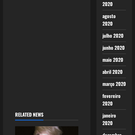
g
2020
a
agosto
2020
t
julho 2020
i
junho 2020
o
maio 2020
n
abril 2020
março 2020
fevereiro
2020
RELATED NEWS
janeiro
2020