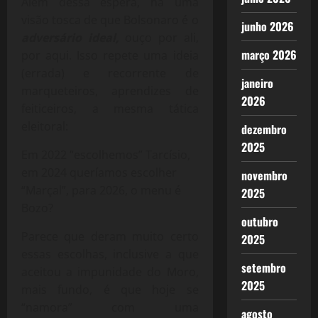
Além dessa espera, há uma
visão tosca de que Bolsonaro é o
junho 2026
adversário ideal,
ouço por ali,
março 2026
por aqui. Isso repete uma ideia
(errada) e recorrente de
janeiro
marqueteiros, aprendizes de
2026
feiticeiros, a mesma tática
eleitoral:
dezembro
2025
Em 2022 “escolhemos” Tarcísio,
em 2024 queríamos escolher
novembro
“Marçal”, para 2026, o menu é
2025
Bozo?
outubro
Parece que deram muito certo
2025
essas escolhas, inclusive a que
setembro
aceitou a impunidade do Moro,
2025
mais fundo, é que hoje se
“namora” com uma
agosto