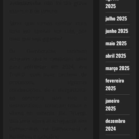
anistiazinha
, não foi tão grave
2025
assim, o 8 de janeiro.
julho 2025
Sério que vamos confiar mais
junho 2025
uma vez apenas em Lula, por
mais que seja gigante?
maio 2025
Os Democratas também
abril 2025
achavam que o candidato ideal
para enfrentar em 2024, era
março 2025
Trump, com suas centena de
fevereiro
processos, algumas
2025
condenações, de o desgastaria,
ao contrário, isso não o
janeiro
desmoralizou, tornou-o maior e
2025
vítima do sistema. Ele, Trump,
dezembro
deu uma surra acachapante nos
2024
Democratas, na Democracia e
humilhou o judiciário.