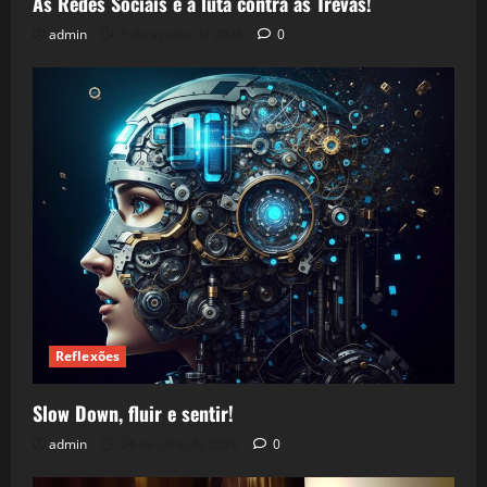
As Redes Sociais e a luta contra as Trevas!
admin
5 de agosto de 2026
0
Reflexões
Slow Down, fluir e sentir!
admin
24 de julho de 2026
0