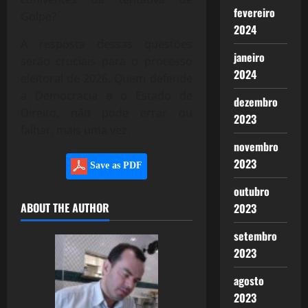
fevereiro
Golpe?
2024
A resposta dessas questões
janeiro
serão cruciais para o processo
2024
eleitoral de 2026. Quem defende
a Democracia e o Estado de
dezembro
Direito, não pode errar ou
2023
falhar, mais uma vez.
novembro
2023
Save as PDF
outubro
ABOUT THE AUTHOR
2023
setembro
2023
agosto
2023