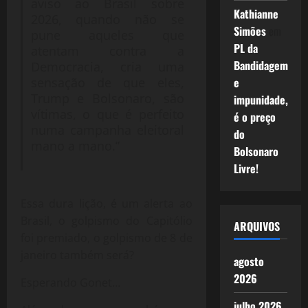
aviso ao Brasil sobre
Kathianne
2026, quando não se
Simões
em
pune aqueles que
PL da
atentam contra a
Bandidagem
Democracia, cria uma
e
sensação de que eles,
Trump e Bolsonaro, são
impunidade,
vítimas, o que é perfeito
é o preço
numa campanha eleitoral
do
mano a mano.”
Bolsonaro
Livre!
Essa dura lição, é um alerta ao
Brasil, o golpismo do Capitólio
ARQUIVOS
foi premiado, o golpismo de 8 de
janeiro também será?
agosto
2026
Esperando Gonet…
julho 2026