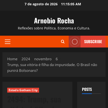
Skip
7 de agosto de 2026
11:15:06 AM
to
content
Arnobio Rocha
Reflexões sobre Política, Economia e Cultura.
SUBSCRIBE
Primary
Menu
Home
2024
novembro
6
Trump, sua vitória é filha da impunidade. O Brasil não
punirá Bolsonaro?
POSTS
Estado Gotham City
2494: Trump, sua