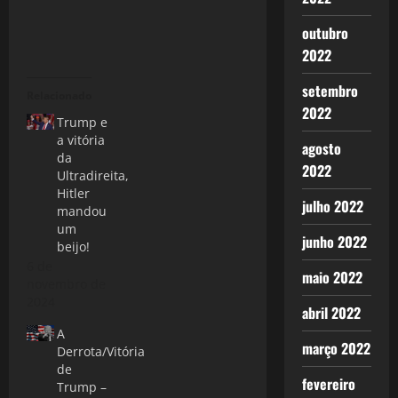
outubro
2022
setembro
Relacionado
2022
Trump e
a vitória
agosto
da
2022
Ultradireita,
Hitler
julho 2022
mandou
um
junho 2022
beijo!
6 de
maio 2022
novembro de
2024
abril 2022
A
março 2022
Derrota/Vitória
de
fevereiro
Trump –