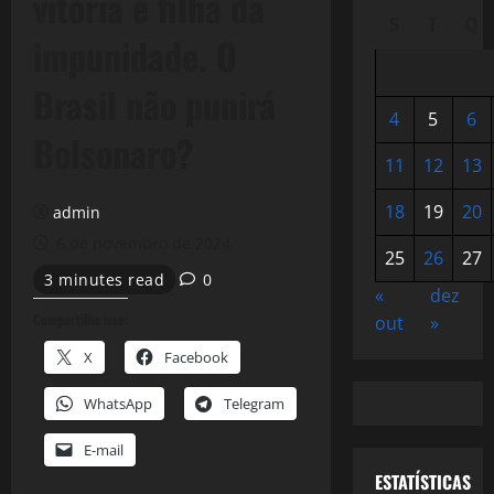
vitória é filha da
S
T
Q
impunidade. O
Brasil não punirá
4
5
6
Bolsonaro?
11
12
13
18
19
20
admin
6 de novembro de 2024
25
26
27
3 minutes read
0
«
dez
Compartilhe isso:
out
»
X
Facebook
WhatsApp
Telegram
E-mail
ESTATÍSTICAS