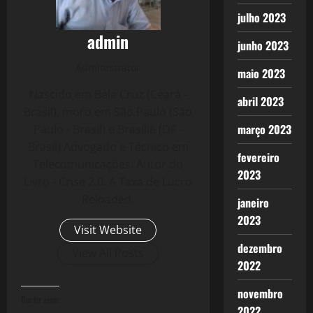
julho 2023
admin
junho 2023
Administrator
maio 2023
Nascido em Bela Cruz (Ceará -
abril 2023
Brasil), moro em São Paulo (São
março 2023
Paulo - Brasil) e Brasília (DF -
Brasil) Advogado e Técnico em
fevereiro
Telecomunicações. Autor do
2023
Livro - Crise 2.0: A Taxa de Lucro
Reloaded.
janeiro
2023
Visit Website
dezembro
View All Posts
2022
novembro
Curtir isso:
2022