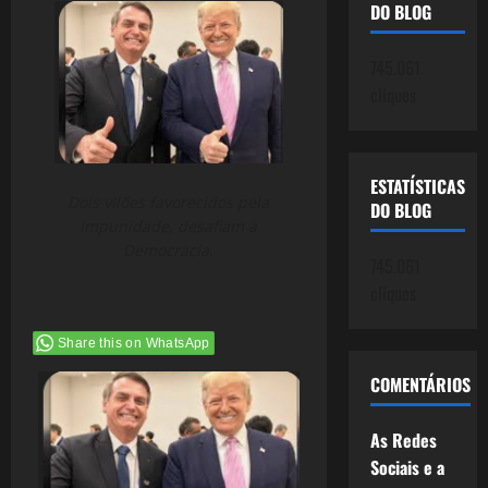
DO BLOG
745.061
cliques
ESTATÍSTICAS
Dois vilões favorecidos pela
DO BLOG
impunidade, desafiam a
Democracia.
745.061
cliques
Share this on WhatsApp
COMENTÁRIOS
As Redes
Sociais e a