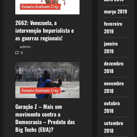
Estado Gotham City
março 2019
2662: Venezuela, a
fevereiro
intervenção Imperialista e
2019
as guerras regionais!
janeiro
admin
3 de janeiro de 2026
2019
0
dezembro
2018
novembro
2018
Estado Gotham City
outubro
Geração Z – Mais um
2018
movimento contra a
Democracia – Produto das
setembro
Big Techs (EUA)?
2018