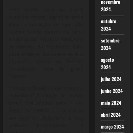
novembro
2024
Esse recado serve ao Brasil,
punições contra bagrinhos pode
outubro
levar a sensação de que são
2024
apenas bodes expiatórios, uma
vingança do Ministro Alexandre
setembro
de Moraes, do Presidente Lula,
2024
para ameaçar Bolsonaro, os tais
agosto
patriotas, como se fossem
2024
coitadinhos, nada de grave
fizeram.
julho 2024
Quando o Brasil irá agir contra o
junho 2024
Bolsonaro? A eleição de Trump
maio 2024
criará dificuldades para ir em
frente na denúncia e processo
abril 2024
em face de Bolsonaro e nos
artífices, financiadores e
março 2024
coniventes da tentativa de