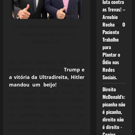
luta contra
as Trevas! –
Arnobio
Rocha
em
O
Dois vilões favorecidos pela
Paciente
impunidade, desafiam a
Trabalho
Democracia.
para
Plantar o
Ódio nas
No texto tratando da Vitória
Redes
espetacular de Trump (
Trump e
Sociais.
a vitória da Ultradireita, Hitler
mandou um beijo!
) disse que
Direito
boa parte dela é fruto da
McDonald’s:
impunidade, da falha do sistema
picanha não
de permitir ao golpista Trump,
é picanha,
se candidatar, aliás, em ser
direito não
candidato já simbolizava que a
é direito -
Democracia era incapaz de
Conjur
em