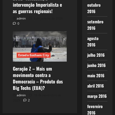
intervenção Imperialista e
outubro
as guerras regionais!
2016
admin
3 de janeiro de 2026
setembro
0
2016
agosto
2016
julho 2016
Estado Gotham City
junho 2016
Geração Z – Mais um
movimento contra a
maio 2016
Democracia – Produto das
abril 2016
Big Techs (EUA)?
março 2016
admin
16 de novembro de
2025
2
fevereiro
2016