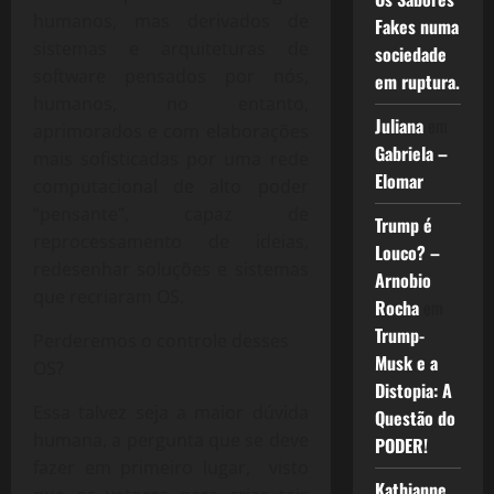
humanos, mas derivados de
Fakes numa
sistemas e arquiteturas de
sociedade
software pensados por nós,
em ruptura.
humanos, no entanto,
Juliana
em
aprimorados e com elaborações
Gabriela –
mais sofisticadas por uma rede
Elomar
computacional de alto poder
“pensante”, capaz de
Trump é
reprocessamento de ideias,
Louco? –
redesenhar soluções e sistemas
Arnobio
que recriaram OS.
Rocha
em
Trump-
Perderemos o controle desses
Musk e a
OS?
Distopia: A
Essa talvez seja a maior dúvida
Questão do
humana, a pergunta que se deve
PODER!
fazer em primeiro lugar, visto
Kathianne