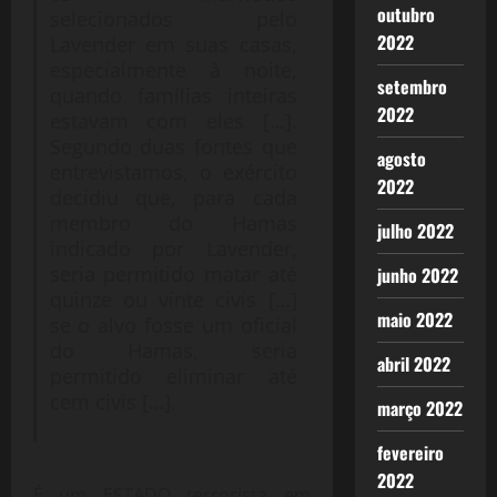
outubro
selecionados pelo
2022
Lavender em suas casas,
especialmente à noite,
setembro
quando famílias inteiras
2022
estavam com eles […].
Segundo duas fontes que
agosto
entrevistamos, o exército
2022
decidiu que, para cada
membro do Hamas
julho 2022
indicado por Lavender,
seria permitido matar até
junho 2022
quinze ou vinte civis […]
maio 2022
se o alvo fosse um oficial
do Hamas, seria
abril 2022
permitido eliminar até
cem civis […].
março 2022
fevereiro
2022
É um ESTADO terrorista em