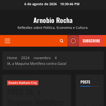
Skip
6 de agosto de 2026
10:30:47 PM
to
content
Arnobio Rocha
Reflexões sobre Política, Economia e Cultura.
SUBSCRIBE
Primary
Menu
Home
2024
novembro
4
IA, a Maquina Mortifera contra Gaza!
POSTS
Estado Gotham City
2492: IA, a
Maquina Mortifera
S
T
Q