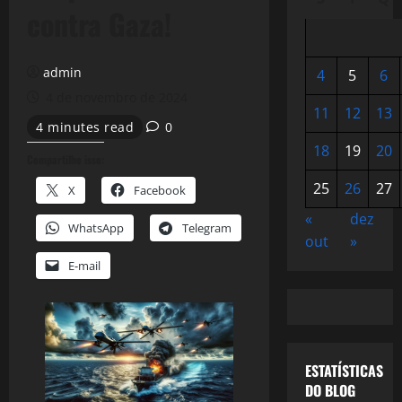
contra Gaza!
admin
4
5
6
4 de novembro de 2024
11
12
13
4 minutes read
0
18
19
20
Compartilhe isso:
25
26
27
X
Facebook
«
dez
WhatsApp
Telegram
out
»
E-mail
ESTATÍSTICAS
DO BLOG