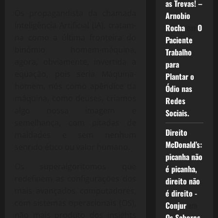
as Trevas! –
Os propagandista da chamada
Arnobio
Inteligência Artificial (IA), tratam-
Rocha
em
O
na como a última fronteira do
Paciente
binômio homem-máquina,
Trabalho
agora, obviamente, invertida a
para
equação, pois seria Máquina-
Plantar o
homem, nós como apêndice da
Ódio nas
máquina, como deuses, criamos
Redes
algo nossa imagem e
Sociais.
semelhança, com pitadas de
Direito
maldades e sem nenhum
McDonald’s:
senrido ético ou valor humano.
picanha não
Os superalgoritomos que
é picanha,
redefinem as configurações dos
direito não
mais avançados computadores,
é direito -
com sistemas operacionais (OS),
Conjur
em
não mais produto dos insights
Os Sabores