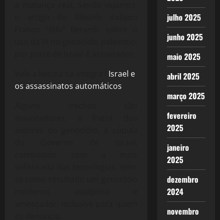
a matança real. Senão vejamos,
julho 2025
o artigo do filósofo italiano
Franco “Bifo” Berardi, sobre o
junho 2025
uso da IA no genocídio palestino,
por parte de Israel é assustador.
maio 2025
Vale a leitura na íntegra I
Israel e
abril 2025
os assassinatos automáticos
.
março 2025
Alguns trechos são
fevereiro
assustadores, a frieza dos
2025
autores do genocídio, a cúpula
do Governo de Israel,
janeiro
combinado com a mais
2025
sofisticada das tecnologias, tem-
dezembro
se como resultado um genocídio
2024
moderno, asséptico e
ameaçador, inclusive para quem
novembro
os denuncia.