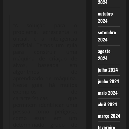
2024
outubro
2024
“A solução para o
problema, acrescenta o
setembro
oficial, é a inteligência
2024
artificial. Temos um guia
agosto
para construir uma
2024
máquina de criação de
alvos, baseada em
julho 2024
algoritmos de
aprendizado de máquina.
junho 2024
Neste guia, há muitos
exemplos de
maio 2024
características que
abril 2024
permitem identificar uma
pessoa como perigosa,
março 2024
como estar em um
determinado grupo de
fevereiro