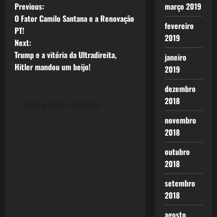
P
Previous:
março 2019
O Fator Camilo Santana e a Renovação
o
fevereiro
PT!
2019
Next:
s
Trump e a vitória da Ultradireita,
janeiro
t
Hitler mandou um beijo!
2019
n
dezembro
2018
Deixe uma resposta
a
novembro
v
2018
i
outubro
2018
g
setembro
a
2018
t
agosto