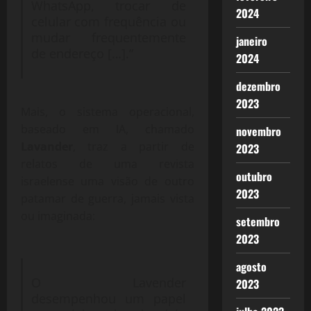
WhatsApp, trocar de
2024
celular com frequência ou
mudar frequentemente
janeiro
de endereço […].”
2024
dezembro
2023
Mais, o sistema operacional,
baseado em IA, chamado
novembro
Lavander
, traz a partir de
2023
relatos de uma revista
outubro
israelense uma visão de outro
2023
patamar de guerra, jamais vista
ou imaginada:
setembro
2023
agosto
O Lavender
2023
desempenhou um papel