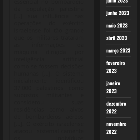
julho 2023
essencial no bombardeio
da população palestina
junho 2023
[…] sua influência nas
operações do exército
maio 2023
israelense foi tão grande
que os militares trataram
abril 2023
as informações da
março 2023
máquina dirigida por
inteligência artificial
fevereiro
como se fossem decisões
2023
humanas […]. O sistema
inicialmente identificou
janeiro
37.000 palestinos como
2023
supostos militantes e
considerou suas
dezembro
residências como alvos
2022
de bombardeios aéreos
[…]. O exército israelense
novembro
atacou sistematicamente
2022
os indivíduos