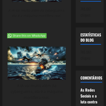
745.061
A IA vai muito além da cyberguerra,
cliques
ela é a máquina mortífera real.
ESTATÍSTICAS
Share this on WhatsApp
DO BLOG
745.061
cliques
COMENTÁRIOS
A IA vai muito além da
As Redes
cyberguerra, ela é a máquina
Sociais e a
mortífera real.
luta contra