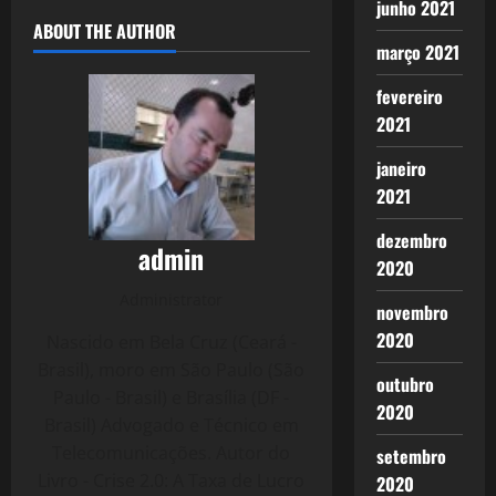
junho 2021
ABOUT THE AUTHOR
março 2021
fevereiro
2021
janeiro
2021
dezembro
admin
2020
Administrator
novembro
2020
Nascido em Bela Cruz (Ceará -
Brasil), moro em São Paulo (São
outubro
Paulo - Brasil) e Brasília (DF -
2020
Brasil) Advogado e Técnico em
Telecomunicações. Autor do
setembro
Livro - Crise 2.0: A Taxa de Lucro
2020