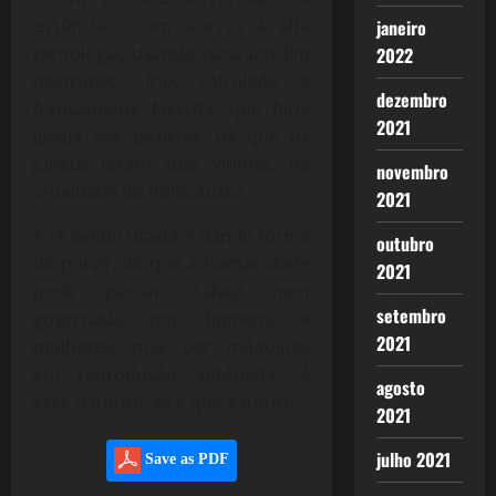
essência, com acesso à alta
janeiro
tecnologia, usando para um fim
2022
destrutivo, frio, calculado e
dezembro
francamente fascista, que faria
2021
inveja aos nazistas, de que os
judeus foram suas vítimas, na
novembro
crueldade do holocausto.
2021
A IA sendo usada e dando forma
outubro
do porvir, do que a humanidade
2021
pode passar, talvez nem
setembro
governada por homens e
2021
mulheres, mas por máquinas
em reprodução autômata, é
agosto
esse o futuro, se é que é futuro?
2021
julho 2021
Save as PDF