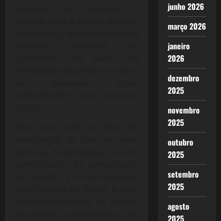
junho 2026
parcelas, ao contrário, o
controle da IA é de uma minoria,
março 2026
da minoria, o que se impõe uma
janeiro
desordem destrutiva das
2026
sociedades, dos países, da
identidades nacionais e o marco
dezembro
de soberania, agora
2025
compreendido como soberania
digital.
novembro
2025
Para muito além do risco de
substituição da mão de obra
outubro
humana, de profissões, de uma
2025
generalização da precarização
setembro
de trabalho, a IA vai responder
2025
pela máquina de morte, a mais
sofisticada máquina de guerra,
agosto
não apenas a cyberguerra, mas
2025