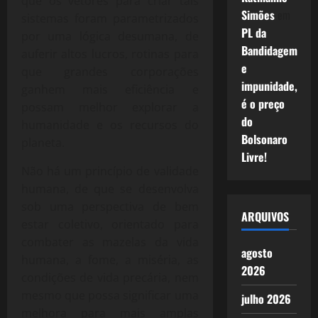
que os vetores para criar tais
Simões
em
sistemas foram parametrizados
PL da
por uma lógica desumana, de
Bandidagem
auferir altos lucros, rotinas para
e
que grandes corporações
impunidade,
ganhem mais eficiência e
é o preço
possam melhor explorar a
do
humanidade e os recursos do
Bolsonaro
planeta.
Livre!
Não há um princípio de validade
humana, de que se desenvolva
sob uma perspectiva de bem
ARQUIVOS
estar coletivo, orientado para
combater as mazelas da vida
agosto
humana, a fome, a miséria, as
2026
condições de vida precária, nem
mesmo que possa significar uma
julho 2026
melhora para mais amplas