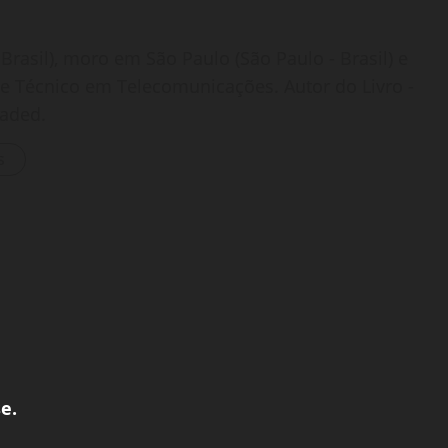
Brasil), moro em São Paulo (São Paulo - Brasil) e
o e Técnico em Telecomunicações. Autor do Livro -
oaded.
s
e.