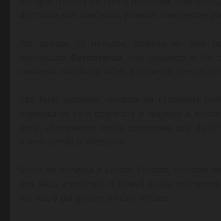
em que transita de forma profunda, mas com 
aproxima dos conceitos, viramos inteligentes p
Por apenas 63 minutos, poderia ter sido b
sofisticado
Reconversa
, vão puxando o fio 
bailando, dando opiniões, brincando com os co
São falas potentes, mistura de Economia Polí
expressa-se com coerência e respeito a histór
geral, alinhavando ideias complexas usando t
e nem sendo professoral.
Silvio de Almeida é jurista, filósofo, minist
dos seus ancestrais, o bisavô quase incinerad
Vai Vai, o pai goleiro do Corinthians.