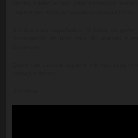
Samba, futebol e macumba, forjando o intelectua
negro e nenhuma concessão na postura firme.
Um dos mais respeitados ministros do govern
reconstrução de uma área tão atacada e est
Bolsonaro.
Quem não assistiu, segue o link, vale cada m
palavra e debate.
Um show.