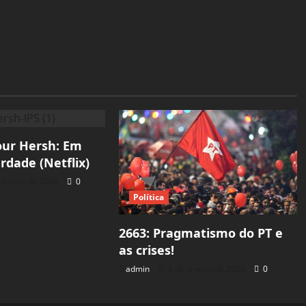
our Hersh: Em
rdade (Netflix)
janeiro de 2026
0
Política
2663: Pragmatismo do PT e
as crises!
admin
3 de janeiro de 2026
0