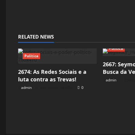
RELATED NEWS
Política
Política
2667: Seym
2674: As Redes Sociais e a
Busca da Ve
luta contra as Trevas!
admin
15 de 
admin
5 de agosto de 2026
0