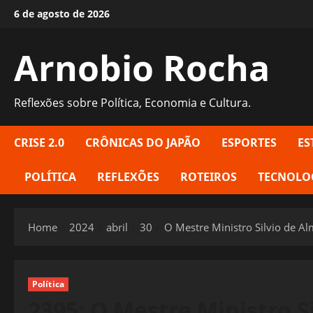
Skip
6 de agosto de 2026
to
content
Arnobio Rocha
Reflexões sobre Política, Economia e Cultura.
CRISE 2.0
CRÔNICAS DO JAPÃO
ESPORTES
ES
POLÍTICA
REFLEXÕES
ROTEIROS
TECNOLO
Home
2024
abril
30
O Mestre Ministro Silvio de A
Política
2395: O Mestre Ministro S