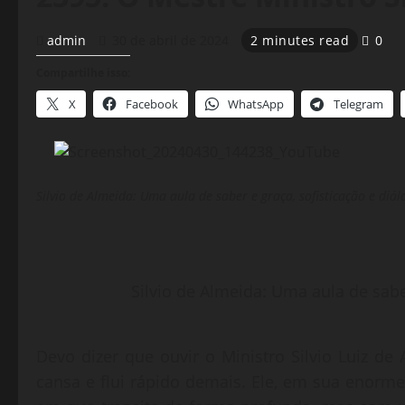
admin
30 de abril de 2024
2 minutes read
0
Compartilhe isso:
X
Facebook
WhatsApp
Telegram
Silvio de Almeida: Uma aula de saber e graça, sofisticação e di
Silvio de Almeida: Uma aula de sabe
Devo dizer que ouvir o Ministro Silvio Luiz 
cansa e flui rápido demais. Ele, em sua enorme