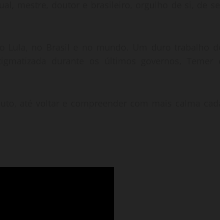
l, mestre, doutor e brasileiro, orgulho de si, de se
o Lula, no Brasil e no mundo. Um duro trabalho d
igmatizada durante os últimos governos, Temer 
inuto, até voltar e compreender com mais calma cad