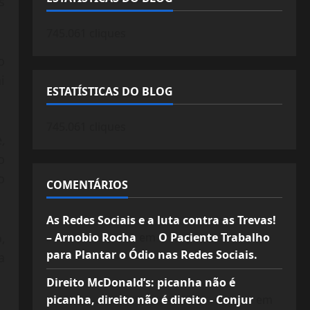
s
745.061 cliques
o
i
ESTATÍSTICAS DO BLOG
745.061 cliques
,
o
o
COMENTÁRIOS
As Redes Sociais e a luta contra as Trevas!
– Arnobio Rocha
em
O Paciente Trabalho
,
para Plantar o Ódio nas Redes Sociais.
a
Direito McDonald’s: picanha não é
picanha, direito não é direito - Conjur
em