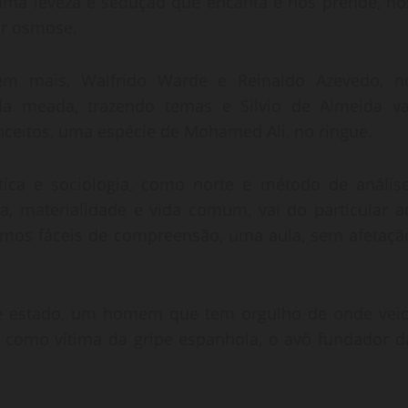
uma leveza e sedução que encanta e nos prende, no
or osmose.
em mais, Walfrido Warde e Reinaldo Azevedo, n
da meada, trazendo temas e Silvio de Almeida va
nceitos, uma espécie de Mohamed Ali, no ringue.
tica e sociologia, como norte e método de análise
ia, materialidade e vida comum, vai do particular a
ermos fáceis de compreensão, uma aula, sem afetaçã
ro de estado, um homem que tem orgulho de onde veio
o como vítima da gripe espanhola, o avô fundador d