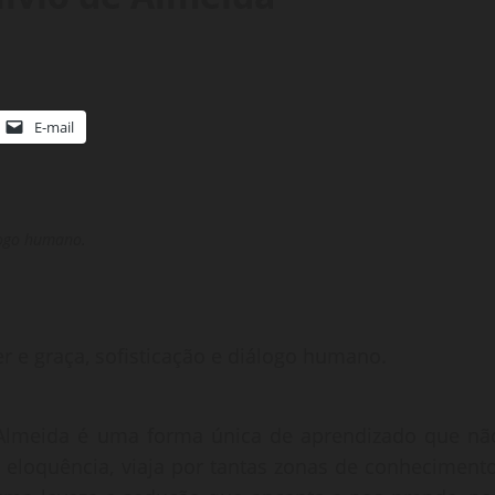
E-mail
álogo humano.
r e graça, sofisticação e diálogo humano.
de Almeida é uma forma única de aprendizado que nã
 eloquência, viaja por tantas zonas de conhecimento