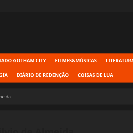
TADO GOTHAM CITY
FILMES&MÚSICAS
LITERATUR
GIA
DIÁRIO DE REDENÇÃO
COISAS DE LUA
lmeida
ilvio de Almeida