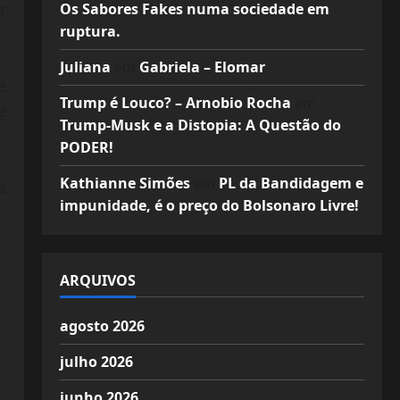
r
Os Sabores Fakes numa sociedade em
ruptura.
Juliana
em
Gabriela – Elomar
e
Trump é Louco? – Arnobio Rocha
em
e
Trump-Musk e a Distopia: A Questão do
PODER!
Kathianne Simões
em
PL da Bandidagem e
a
impunidade, é o preço do Bolsonaro Livre!
ARQUIVOS
agosto 2026
julho 2026
junho 2026