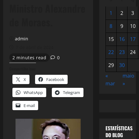
Ministro Alexandre
1
2
3
de Moraes.
8
9
10
admin
15
16
17
7 de abril de 2024
22
23
24
2 minutes read
0
29
30
Compartilhe isso:
«
maio
X
Facebook
mar
»
WhatsApp
Telegram
E-mail
ESTATÍSTICAS
DO BLOG