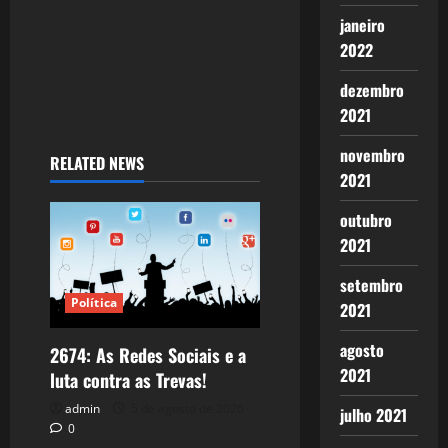
n
janeiro
2022
dezembro
2021
novembro
RELATED NEWS
2021
outubro
2021
setembro
Política
2021
agosto
2674: As Redes Sociais e a
2021
luta contra as Trevas!
admin
5 de agosto de 2026
julho 2021
0