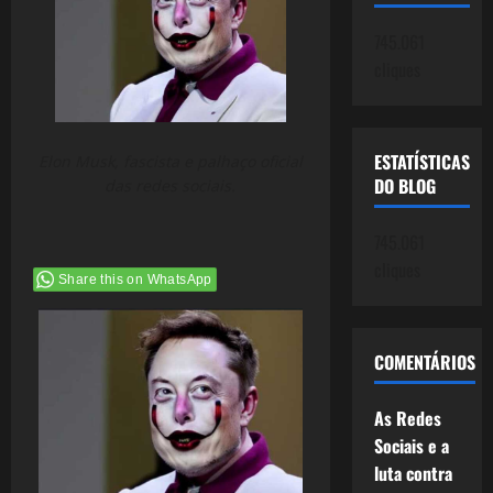
745.061
cliques
ESTATÍSTICAS
Elon Musk, fascista e palhaço oficial
DO BLOG
das redes sociais.
745.061
cliques
Share this on WhatsApp
COMENTÁRIOS
As Redes
Sociais e a
luta contra