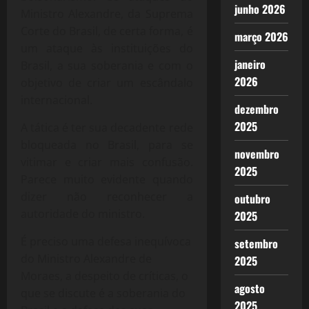
junho 2026
Ministro Alexandre, da Suprema
Corte do Brasil, de certa forma, é
março 2026
um ataque às instituições do
janeiro
Brasil, a sua soberania e com o
2026
objetivo de criar um escândalo
internacional.
dezembro
2025
A tática é ter sua decadente rede
bloqueada no Brasil, para se
novembro
vitimar e criar mais confusão.
2025
Parece muito evidente quando
dizer não reconhecer a
outubro
autoridade do ministro.
2025
É preciso uma defesa inequívoca
setembro
do Ministro Alexandre de
2025
Moraes, a despeito de críticas, o
agosto
que se discute é a soberania do
2025