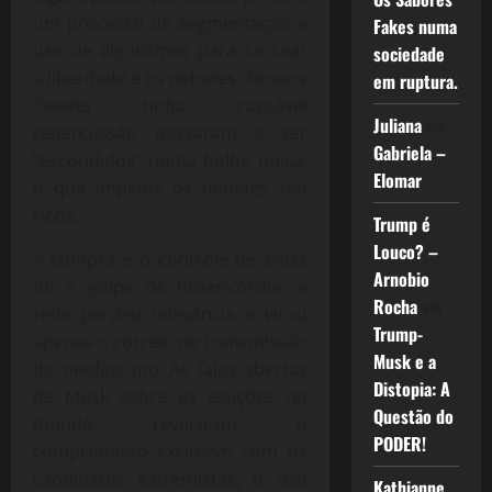
um processo de segmentação e
Fakes numa
uso de algoritmos para cercear
sociedade
a liberdade e os debates. Nossos
em ruptura.
Tweets tinha razoável
Juliana
em
repercussão passaram a ser
Gabriela –
“escondidos” numa bolha única,
Elomar
o que impedia os debates tão
ricos.
Trump é
Louco? –
A compra e o controle de Musk
Arnobio
foi o golpe de misericórdia, a
Rocha
em
rede perdeu relevância e virou
Trump-
apenas o correio de transmissão
Musk e a
do neofascimo. As falas abertas
Distopia: A
de Musk sobre as eleições no
Questão do
mundo revelaram o
PODER!
compromisso exclusivo com os
candidatos extremistas, o uso
Kathianne