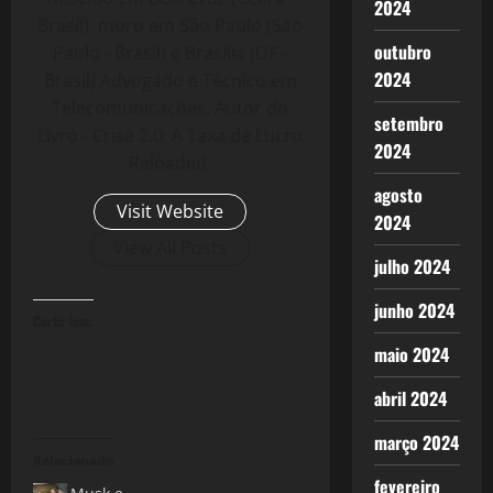
2024
Brasil), moro em São Paulo (São
outubro
Paulo - Brasil) e Brasília (DF -
2024
Brasil) Advogado e Técnico em
Telecomunicações. Autor do
setembro
Livro - Crise 2.0: A Taxa de Lucro
2024
Reloaded.
agosto
Visit Website
2024
View All Posts
julho 2024
junho 2024
Curtir isso:
maio 2024
abril 2024
março 2024
Relacionado
fevereiro