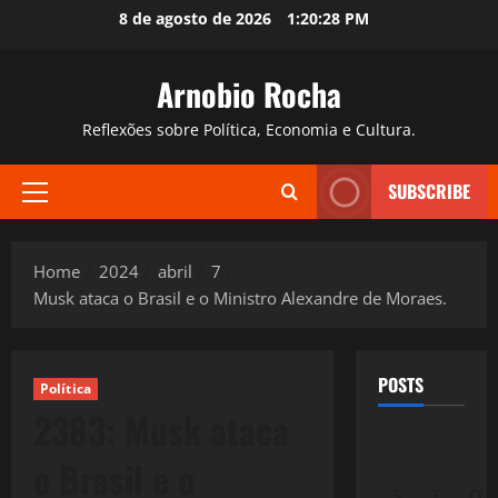
Skip
8 de agosto de 2026
1:20:29 PM
to
content
Arnobio Rocha
Reflexões sobre Política, Economia e Cultura.
SUBSCRIBE
Primary
Menu
Home
2024
abril
7
Musk ataca o Brasil e o Ministro Alexandre de Moraes.
POSTS
Política
2383: Musk ataca
o Brasil e o
S
T
Q