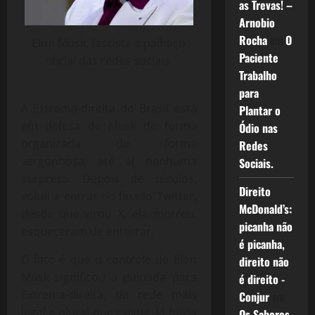
as Trevas! –
Arnobio
Rocha
em
O
Elon Musk, fascista e palhaço
Paciente
oficial das redes sociais.
Trabalho
para
A Extrema-direita do Brasil está
Plantar o
em defesa de Musk de forma
Ódio nas
organizada de forma
Redes
vergonhosa, até aí nenhuma
Sociais.
surpresa. Depois de séculos,
Direito
voltei a entrar no finado Twitter,
McDonald’s:
desde que virou X, ela morreu,
picanha não
esqueceram de enterrar.
é picanha,
O fato é que o controle de Elon
direito não
Musk significou a guinada para
é direito -
Extrema-direita, da rede mais
Conjur
em
legal e plural que existia, já havia
Os Sabores