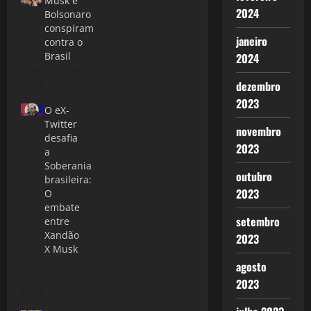
Musk e
2024
Bolsonaro
conspiram
janeiro
contra o
Brasil
2024
8 de abril de
dezembro
2024
2023
O eX-
Twitter
novembro
desafia
2023
a
Soberania
outubro
brasileira:
2023
O
embate
setembro
entre
Xandão
2023
X Musk
1 de
agosto
setembro de
2023
2024