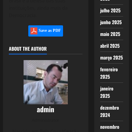
Brasil e a defesa das suas
instituições, ainda mais da
julho 2025
Democracia.
junho 2025
Save as PDF
maio 2025
abril 2025
ABOUT THE AUTHOR
março 2025
fevereiro
2025
janeiro
2025
admin
dezembro
2024
Administrator
novembro
Nascido em Bela Cruz (Ceará -