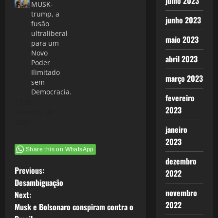
julho 2023
MUSK-
trump, a
junho 2023
fusão
ultraliberal
maio 2023
para um
Novo
abril 2023
Poder
Ilimitado
março 2023
sem
Democracia.
fevereiro
17 de
2023
fevereiro de
2025
janeiro
2023
Share this on WhatsApp
dezembro
P
Previous:
2022
Desambiguação
o
novembro
Next:
2022
Musk e Bolsonaro conspiram contra o
s