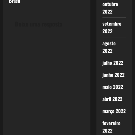
Brasil
outubro
t
2022
n
Deixe uma resposta
setembro
2022
a
agosto
v
2022
i
julho 2022
g
junho 2022
a
maio 2022
t
abril 2022
i
março 2022
o
fevereiro
2022