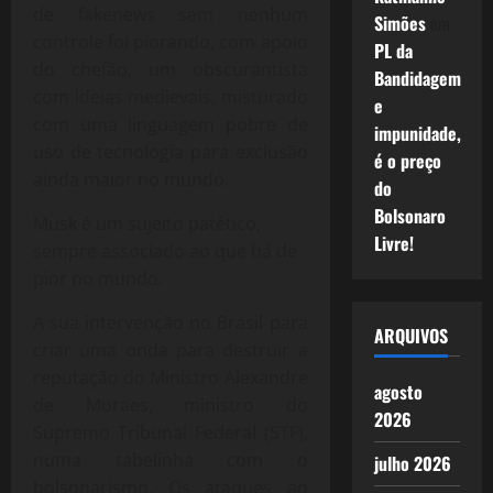
de fakenews sem nenhum
Simões
em
controle foi piorando, com apoio
PL da
do chefão, um obscurantista
Bandidagem
com ideias medievais, misturado
e
com uma linguagem pobre de
impunidade,
uso de tecnologia para exclusão
é o preço
ainda maior no mundo.
do
Bolsonaro
Musk é um sujeito patético,
Livre!
sempre associado ao que há de
pior no mundo.
A sua intervenção no Brasil para
ARQUIVOS
criar uma onda para destruir a
reputação do Ministro Alexandre
agosto
de Moraes, ministro do
2026
Supremo Tribunal Federal (STF),
numa tabelinha com o
julho 2026
bolsonarismo. Os ataques ao