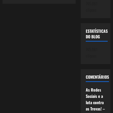
Vista
745.061
Social
cliques
Club
–
Os
14
anos
do
ESTATÍSTICAS
Blog.
DO BLOG
745.061
cliques
COMENTÁRIOS
As Redes
Sociais e a
luta contra
as Trevas! –