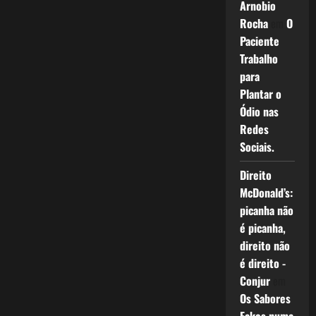
Arnobio
Rocha
em
O
Paciente
Trabalho
para
Plantar o
Ódio nas
Redes
Sociais.
Direito
McDonald’s:
picanha não
é picanha,
direito não
é direito -
Conjur
em
Os Sabores