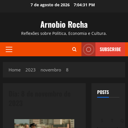
Skip
7 de agosto de 2026
7:04:32 PM
to
content
Arnobio Rocha
Reflexões sobre Política, Economia e Cultura.
SUBSCRIBE
Primary
Menu
Home
2023
novembro
8
Dia:
8 de novembro de
POSTS
2023
S
T
Q