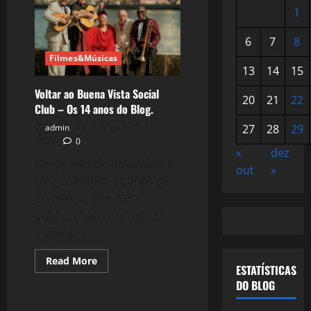
1
6
7
8
Filmes&Músicas
13
14
15
Voltar ao Buena Vista Social
20
21
22
Club – Os 14 anos do Blog.
admin
8 de novembro de
27
28
29
2023
0
«
dez
Nesse mês de novembro o
out
»
blog completa 14 anos de
existência, são 2332
publicações, com muitas
viagens,...
Read
Read More
ESTATÍSTICAS
more
about
DO BLOG
Voltar
ao
Buena