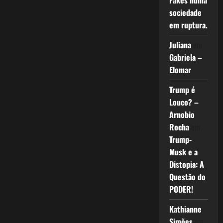
Fakes numa
sociedade
em ruptura.
Juliana
em
Gabriela –
Elomar
Trump é
Louco? –
Arnobio
Rocha
em
Trump-
Musk e a
Distopia: A
Questão do
PODER!
Kathianne
Simões
em