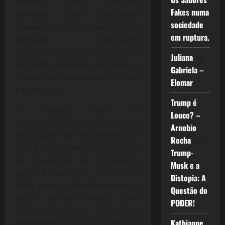
enfrenta uma quadrada
Fakes numa
histórica com profundas
sociedade
nuances fascistas, genocida e de
em ruptura.
barbárie, importante
caracterizar o cenário e pensar
Juliana
em
as tarefas urgentes, estratégia e
Gabriela –
a tática mais adequada, no Brasil
Elomar
e no mundo.
Trump é
A clássica crise de
Louco? –
superprodução de capital de
Arnobio
2005-2008, não meramente crise
Rocha
em
cíclica, mas com características
Trump-
de mudanças de paradigma,
Musk e a
como as de 1871, 1929 e de
Distopia: A
1974, pariu o Ultraliberalismo, a
Questão do
força política motriz para
PODER!
recompor a taxa de lucros,
Kathianne
comprimida ao fim do grande