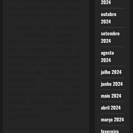
no controle dessas corporações
2024
(que precisava ser entregues
outubro
diretamente ao ente privado).
2024
O ataque radical aos Direitos
setembro
dos trabalhadores, do povo em
2024
geral, não é uma “maldade”, mas
uma necessidade real de
agosto
sobrevivência e de ampliação do
2024
Capital. A realização dessa
julho 2024
política, exigiu quebrar vários
paradigmas , por exemplo, a
junho 2024
Democracia como valor
universal, o trabalho digno com
maio 2024
direitos, respeito às minorias,
abril 2024
diversidade de gênero e
igualdade racial.
março 2024
Sem o Estado, não apenas como
fevereiro