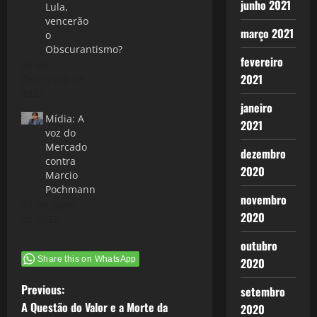
junho 2021
Lula,
vencerão
março 2021
o
Obscurantismo?
fevereiro
30 de
2021
dezembro de
2021
janeiro
Mídia: A
2021
voz do
Mercado
dezembro
contra
2020
Marcio
Pochmann
novembro
27 de julho
2020
de 2023
outubro
Share this on WhatsApp
2020
P
Previous:
setembro
A Questão do Valor e a Morte da
2020