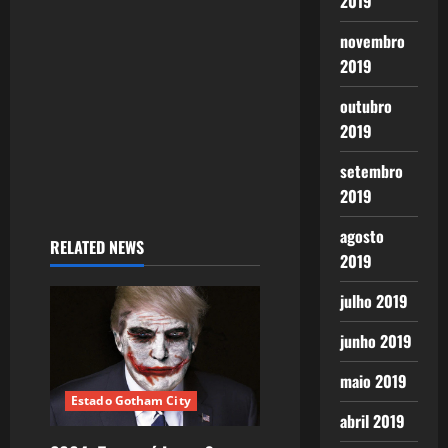
2019
o
novembro
n
2019
outubro
2019
setembro
2019
agosto
RELATED NEWS
2019
julho 2019
junho 2019
maio 2019
Estado Gotham City
abril 2019