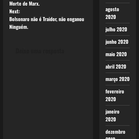
o
Morte de Marx.
agosto
Next:
s
2020
Bolsonaro não é Traidor, não enganou
t
Ninguém.
julho 2020
n
junho 2020
Deixe uma resposta
a
maio 2020
v
abril 2020
i
março 2020
fevereiro
g
2020
a
janeiro
t
2020
i
dezembro