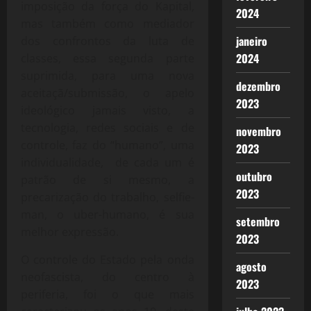
imposição da força do Kapital,
2024
mas também como mediador
janeiro
dos confrontos da luta de
2024
classes, essa segunda parte
suprimida, para uma nova
dezembro
aceitaçã/submissão, o apelo
2023
ideológico jamais visto, a
tecnologia, redes sociais e de
novembro
controle, faz do “humano”, uma
2023
individualidade, de cada um é
outubro
patrão de si mesmo, a
2023
precarização do trabalho, selfie-
man, o uber-humano, é sua
setembro
melhor expressão.
2023
O controle do Estado pela onda
agosto
neofascista, do centro à
2023
periferia, foi o que mais