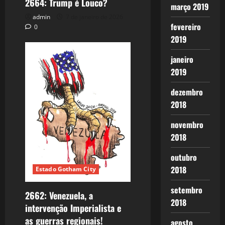
2664: Trump é Louco?
março 2019
admin
7 de janeiro de 2026
fevereiro
0
2019
janeiro
2019
dezembro
2018
novembro
2018
outubro
2018
Estado Gotham City
setembro
2662: Venezuela, a
2018
intervenção Imperialista e
as guerras regionais!
agosto