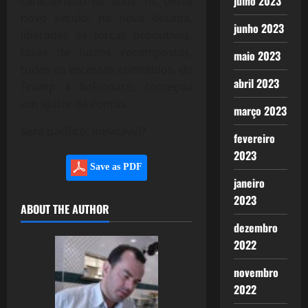
julho 2023
caracterizou os anos 10, deste
novo século, na nova década,
junho 2023
liberadas as forças produtivas,
taxas de lucros recompostas,
maio 2023
todos os excessos cometidos, de
abril 2023
Trump à Bolsonaro, começou
um ajuste de contas.
março 2023
Será pacífico, inevitável?
fevereiro
2023
Save as PDF
janeiro
2023
ABOUT THE AUTHOR
dezembro
2022
novembro
2022