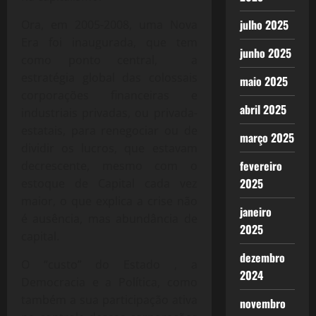
julho 2025
Ora, em 2005-2008, uma Nova
Era foi inaugurada, que tem
junho 2025
como ponto central, a
estratégia global das colossais
maio 2025
corporações financeiras e
abril 2025
industriais privadas, ou privada-
estatais, para renegociar ou de
março 2025
dividir os lucros, que estavam
fevereiro
decrescente, mesmo com o
2025
estoque de Capital cada vez
maior, o que explica a crise não
janeiro
é ausência, mas abundância de
2025
capital.
dezembro
O “custo” do Estado , a
2024
Democracia e a Política, como
também a sua participação ativa
novembro