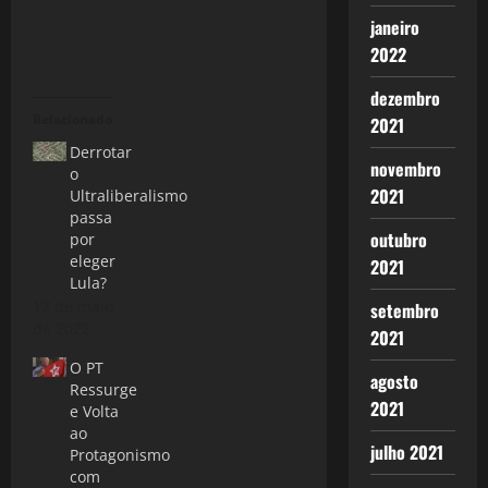
janeiro
2022
dezembro
Relacionado
2021
Derrotar
novembro
o
2021
Ultraliberalismo
passa
outubro
por
eleger
2021
Lula?
17 de maio
setembro
de 2022
2021
O PT
agosto
Ressurge
2021
e Volta
ao
julho 2021
Protagonismo
com