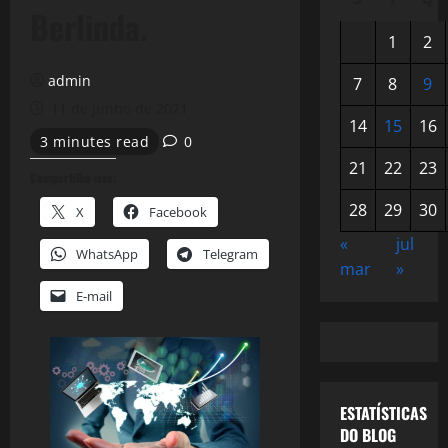
Berlinda.
1
2
admin
7
8
9
11 de junho de 2021
14
15
16
3 minutes read
0
21
22
23
Compartilhe isso:
28
29
30
X
Facebook
«
jul
WhatsApp
Telegram
mar
»
E-mail
ESTATÍSTICAS
DO BLOG