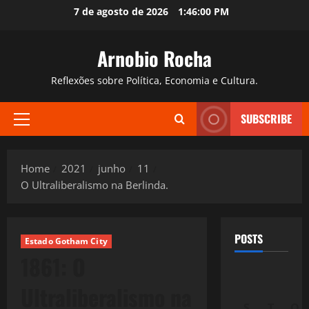
Skip
7 de agosto de 2026
1:46:01 PM
to
content
Arnobio Rocha
Reflexões sobre Política, Economia e Cultura.
SUBSCRIBE
Primary
Menu
Home
2021
junho
11
O Ultraliberalismo na Berlinda.
POSTS
Estado Gotham City
1861: O
Ultraliberalismo na
S
T
Q