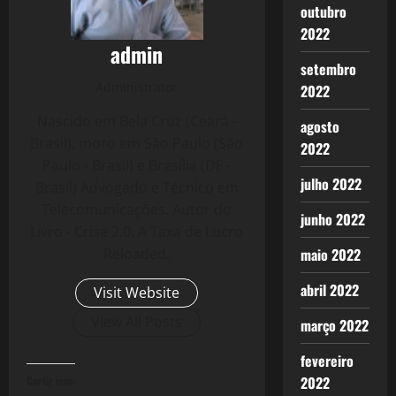
outubro
2022
admin
setembro
Administrator
2022
Nascido em Bela Cruz (Ceará -
agosto
Brasil), moro em São Paulo (São
2022
Paulo - Brasil) e Brasília (DF -
julho 2022
Brasil) Advogado e Técnico em
Telecomunicações. Autor do
junho 2022
Livro - Crise 2.0: A Taxa de Lucro
maio 2022
Reloaded.
abril 2022
Visit Website
View All Posts
março 2022
fevereiro
2022
Curtir isso: