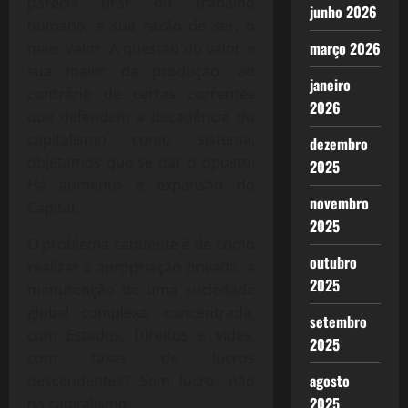
parecia tirar do trabalho
junho 2026
humano, a sua razão de ser, o
março 2026
mais Valor. A questão do valor e
sua maior da produção, ao
janeiro
contrário de certas correntes
2026
que defendem a decadência do
capitalismo como sistema,
dezembro
objetamos que se dar o oposto:
2025
Há aumento e expansão do
novembro
Capital.
2025
O problema candente é de como
outubro
realizar a apropriação privada, a
2025
manutenção de uma sociedade
global complexa, concentrada,
setembro
com Estados, Direitos e vidas,
2025
com taxas de lucros
agosto
descendentes? Sem lucro, não
2025
há capitalismo.