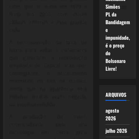
Simões
em
ciclo, que se inicia em 1979 e
PL da
finda em 2005, com crises
Bandidagem
cíclicas internas a esse grande
e
ciclo.
impunidade,
A recomposição da taxa de
é o preço
lucro, para voltar à patamares
do
que garantam a reprodução
Bolsonaro
ampliada do Capital, traz, por
Livre!
conseguinte, o acirramento
dramático da luta de classes,
ainda que na aparência seja
ARQUIVOS
invisível, muitas vezes negada,
ou incompreendida.
agosto
A produção de valor,
2026
potencializada pela alta
julho 2026
tecnologia em certo grau