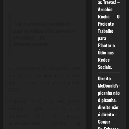
as Trevas! –
Arnobio
Rocha
em
O
Paciente
“As sutilezas dormem
Trabalho
nos ouvidos dos parvos”
(Hamlet – W.
para
Shakespeare)
Plantar o
Ódio nas
Redes
Sociais.
O importante é competir
, nas
olimpíadas, na vida real, o que
Direito
interessa mesmo é que seja Lula
McDonald’s:
2022.
picanha não
é picanha,
Eleições não são os jogos
direito não
olímpicos, por suposto, essa
é direito -
máxima não se aplica,
Conjur
em
especialmente quando se
Os Sabores