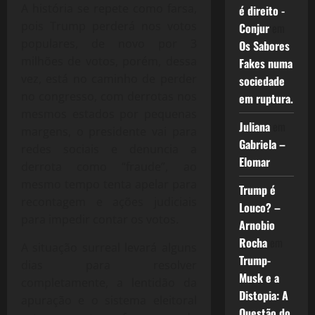
A história se repete como farsa,
é direito -
pois Trump perderá nos votos
Conjur
em
populares, de novo por 3
Os Sabores
milhões de votos, porém, dessa
Fakes numa
vez, está no caminho de perder
sociedade
no congresso, com derrotas nos
em ruptura.
mesmos estados por pequenas
Juliana
em
margens, o presidente vai para
Gabriela –
redes sociais e denuncia a
Elomar
derrota como “fraude”, ao
mesmo tempo tenta apelar para
Trump é
recontagem e ações judiciais
Louco? –
para impedir contar os votos.
Arnobio
Rocha
em
A situação surreal levará alguns
Trump-
dias para resolver
Musk e a
completamente, a lentidão da
Distopia: A
apuração e o sistema eleitoral
Questão do