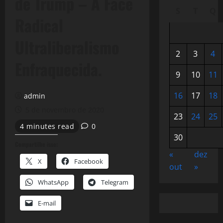
de Trump – A Face
S
T
Q
Radical
Ultraliberalismo
2
3
4
Enfraquecida.
9
10
11
16
17
18
admin
5 de novembro de 2020
23
24
25
4 minutes read
0
30
Compartilhe isso:
«
dez
X
Facebook
out
»
WhatsApp
Telegram
E-mail