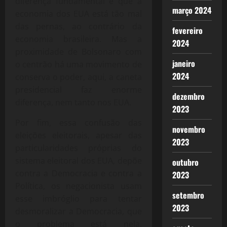
diferença fundamental é que a
março 2024
economia dos EUA está tão mal
das pernas, ao contrário da
fevereiro
economia brasileira. Mas a
2024
proximidade de Bolsonaro com
janeiro
o centrão há uma movimento de
2024
conserva o poder, aqui, a caneta
presidencial faz enorme
dezembro
diferença, nem tanto nos EUA.
2023
Por fim, essa confusão das
novembro
eleições eleitorais, apesar das
2023
particularidades próprias do
sistema eleitoral dos EUA, depõe
outubro
contra a Democracia e contra a
2023
Política, os negacionista usam
setembro
esse imbróglio para tentar
2023
desmoralizar a Democracia, que
o problema está nela,