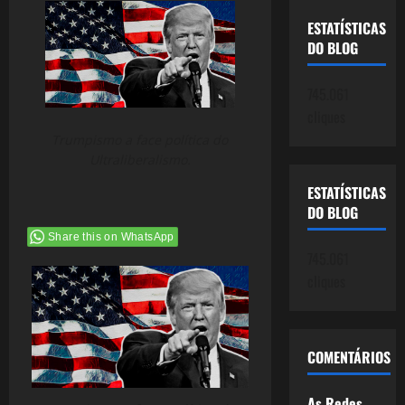
ESTATÍSTICAS
DO BLOG
745.061
cliques
Trumpismo a face política do
Ultraliberalismo.
ESTATÍSTICAS
DO BLOG
Share this on WhatsApp
745.061
cliques
COMENTÁRIOS
As Redes