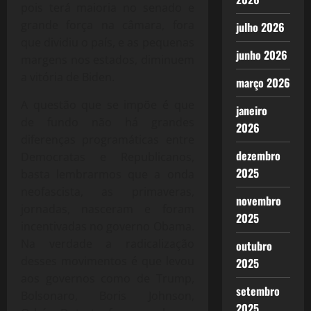
pois terá maioria no senado e
grande força na câmara, fora
julho 2026
que dividiu o país, e as pequenas
junho 2026
margens nos estados, diminuem
a vitória de Biden.
março 2026
A questão que se impõe é que
janeiro
de fundo não há grandes
2026
diferenças programáticas entre
dezembro
Democratas e Republicanos,
2025
basta lembrarmos que a onda
neofascista, as primaveras,
novembro
jornadas, nasceram e foram
2025
incentivadas no governo Obama.
Na verdade a radicalização
outubro
desses movimentos é que levou
2025
aos governos como de Trump,
setembro
Bolsonaro, Boris Johnson,
2025