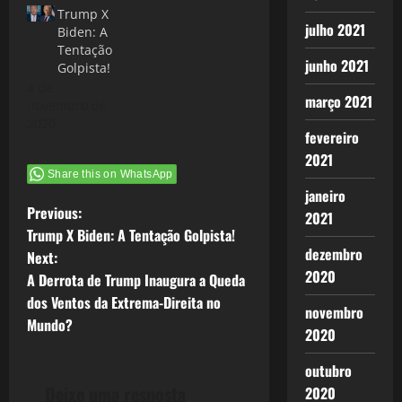
Trump X
julho 2021
Biden: A
Tentação
junho 2021
Golpista!
4 de
março 2021
novembro de
2020
fevereiro
2021
Share this on WhatsApp
janeiro
P
Previous:
2021
Trump X Biden: A Tentação Golpista!
o
dezembro
Next:
2020
A Derrota de Trump Inaugura a Queda
s
dos Ventos da Extrema-Direita no
novembro
t
Mundo?
2020
n
outubro
Deixe uma resposta
2020