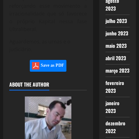
agosto
reforçando esse movimento a
2023
irracionalidade que só favorece
julho 2023
o próprio Kapital nessa fase
Ultraliberal.
junho 2023
Aguardemos, as urnas e o
maio 2023
judiciário.
abril 2023
Save as PDF
março 2023
fevereiro
ABOUT THE AUTHOR
2023
janeiro
2023
dezembro
2022