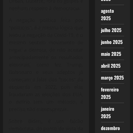
Orbán, Duterte, fora os golpes e
nenhum respeito à democracia.
agosto
2025
A negação política feita por
“políticos”, é a mesma lógica que
julho 2025
levou a negação da Covid-19, é o
junho 2025
mesmo sentido movimento de
negar a derrota, de não aceitar
maio 2025
antecipadamente os resultados
eleitorais, como fez Trump,
abril 2025
Bolsonaro e seus adeptos já
março 2025
começam a falar dos “riscos” da
esquerda em 2022, pois elas
fevereiro
fraudaram as eleições dos EUA,
2025
o delírio tem um método, é
janeiro
preciso não menosprezar.
2025
Sobre Biden, é um falcão
dezembro
democrata, do ponto de vista da