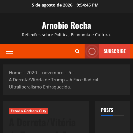
Skip
5 de agosto de 2026
9:54:47 PM
to
content
Arnobio Rocha
Reflexões sobre Política, Economia e Cultura.
SUBSCRIBE
Primary
Menu
Home
2020
novembro
5
A Derrota/Vitória de Trump – A Face Radical
Ultraliberalismo Enfraquecida.
POSTS
Estado Gotham City
A Derrota/Vitória