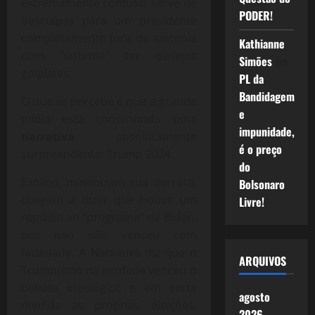
extremamente confuso, serve de
PODER!
desculpas para um presidente
completamente fora de sintonia
Kathianne
com “sistema” ter desejos
Simões
em
golpistas.
PL da
Bandidagem
O que se percebe é que a grande
e
mídia está construindo uma
impunidade,
narrativa
absolutamente
é o preço
surpreendente: Trump 2024.
do
Explico, minimizam sua derrota,
Bolsonaro
chegam a dizer que houve um
Livre!
repúdio ao “programa” de Biden,
por isso não venceu com
facilidade. A Narrativa diz que o
ARQUIVOS
Trumpismo na verdade venceu o
debate ideológico e em certa
agosto
medida as próprias eleições,
2026