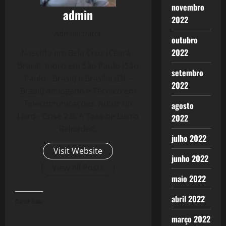
novembro
admin
2022
Administrator
outubro
2022
Nascido em Bela Cruz (Ceará -
Brasil), moro em São Paulo (São
setembro
Paulo - Brasil) e Brasília (DF -
2022
Brasil) Advogado e Técnico em
Telecomunicações. Autor do
agosto
Livro - Crise 2.0: A Taxa de Lucro
2022
Reloaded.
julho 2022
Visit Website
junho 2022
View All Posts
maio 2022
abril 2022
Curtir isso:
março 2022