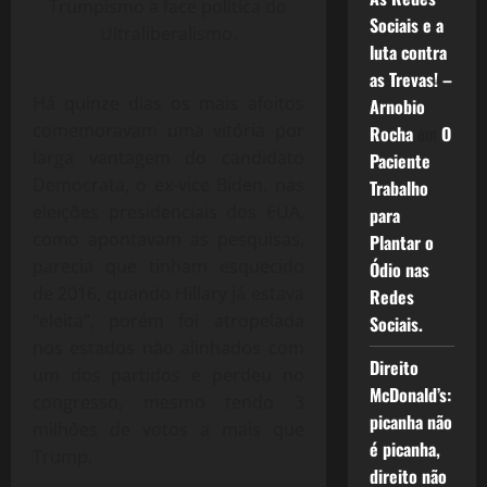
Trumpismo a face política do
Sociais e a
Ultraliberalismo.
luta contra
as Trevas! –
Há quinze dias os mais afoitos
Arnobio
comemoravam uma vitória por
Rocha
em
O
larga vantagem do candidato
Paciente
Democrata, o ex-vice Biden, nas
Trabalho
eleições presidenciais dos EUA,
para
como apontavam as pesquisas,
Plantar o
parecia que tinham esquecido
Ódio nas
de 2016, quando Hillary já estava
Redes
“eleita”, porém foi atropelada
Sociais.
nos estados não alinhados com
Direito
um dos partidos e perdeu no
McDonald’s:
congresso, mesmo tendo 3
picanha não
milhões de votos a mais que
é picanha,
Trump.
direito não