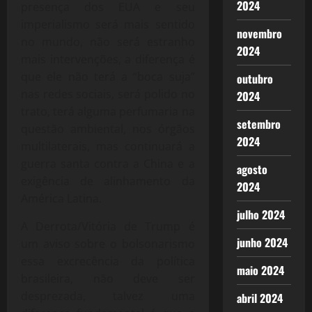
2024
presença dos EUA e seu
imperialismo será mais sentido
novembro
no mundo, não será estranho
2024
mais intervenções, a diferença é
que ele não terá a “boca suja”
outubro
nas redes sociais, será polido no
2024
trato, terá alguma perfumaria na
setembro
questão ambiental, nos órgãos
2024
multilaterais, mas continuará a
guerra santa contra a China e a
agosto
exigência de alinhamento da
2024
América Latina.
julho 2024
A Derrota/Vitória de Trump é
junho 2024
um aviso sobre o bolsonarismo
essa excrecência da política
maio 2024
brasileira, não deve ser
desprezada, talvez uma
abril 2024