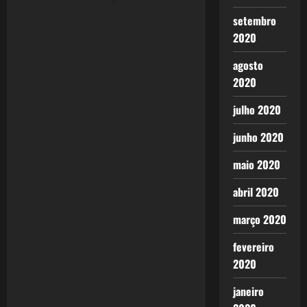
a
setembro
v
2020
i
agosto
2020
g
julho 2020
a
junho 2020
t
maio 2020
i
abril 2020
o
março 2020
n
fevereiro
2020
janeiro