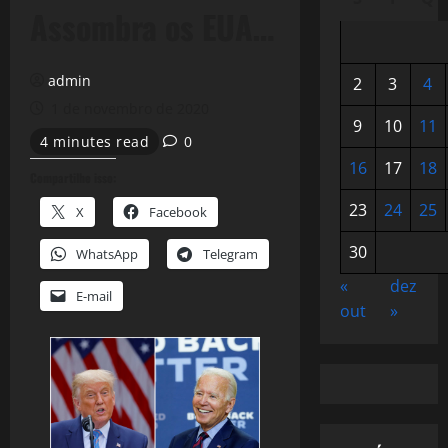
Assombra os EUA…
admin
2
3
4
1 de novembro de 2020
9
10
11
4 minutes read
0
16
17
18
Compartilhe isso:
23
24
25
X
Facebook
30
WhatsApp
Telegram
«
dez
E-mail
out
»