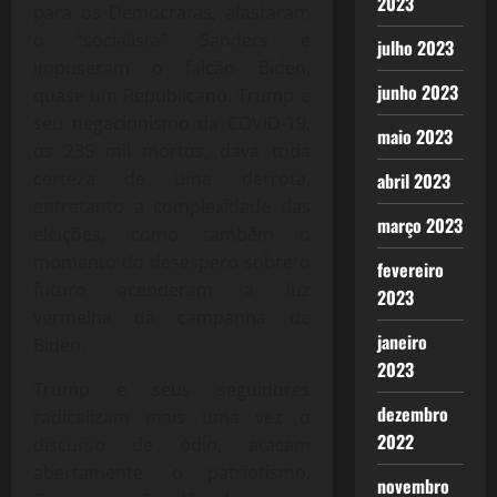
2023
para os Democratas, afastaram
o “socialista” Sanders e
julho 2023
impuseram o falcão Biden,
junho 2023
quase um Republicano. Trump e
seu negacionismo da COVID-19,
maio 2023
os 235 mil mortos, dava toda
certeza de uma derrota,
abril 2023
entretanto a complexidade das
março 2023
eleições, como também o
momento do desespero sobre o
fevereiro
futuro acenderam a luz
2023
vermelha da campanha de
janeiro
Biden.
2023
Trump e seus seguidores
dezembro
radicalizam mais uma vez o
2022
discurso de ódio, atacam
abertamente, o patriotismo,
novembro