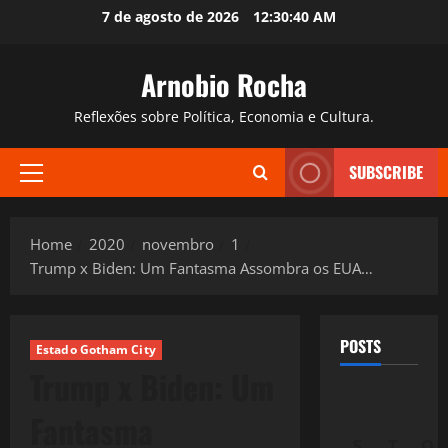
Skip
7 de agosto de 2026
12:30:41 AM
to
content
Arnobio Rocha
Reflexões sobre Política, Economia e Cultura.
SUBSCRIBE
Primary
Menu
Home
2020
novembro
1
Trump x Biden: Um Fantasma Assombra os EUA…
POSTS
Estado Gotham City
Trump x Biden: Um
Fantasma
S
T
Q