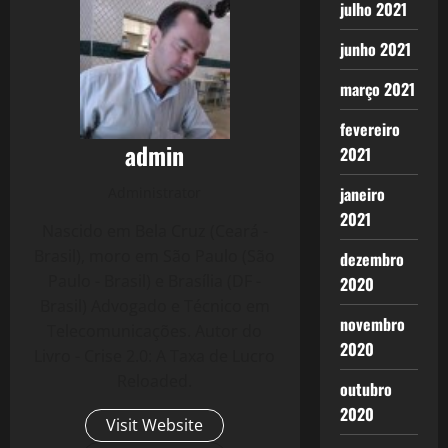
julho 2021
junho 2021
março 2021
fevereiro
admin
2021
janeiro
Administrator
2021
Nascido em Bela Cruz (Ceará -
Brasil), moro em São Paulo (São
dezembro
Paulo - Brasil) e Brasília (DF -
2020
Brasil) Advogado e Técnico em
novembro
Telecomunicações. Autor do
2020
Livro - Crise 2.0: A Taxa de Lucro
Reloaded.
outubro
2020
Visit Website