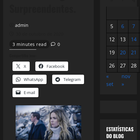
Surpreendentes.
admin
5
6
7
30 de outubro de 2020
12
13
14
3 minutes read
0
19
20
21
Compartilhe isso:
26
27
28
X
Facebook
«
nov
WhatsApp
Telegram
set
»
E-mail
ESTATÍSTICAS
DO BLOG