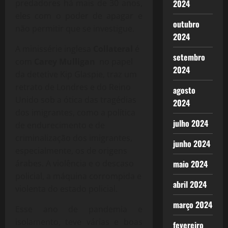
2024
predadores há mais de 30 anos,
eles com o poder de apagar e
outubro
não permitir que se investigue.
2024
A minissérie inglesa
Collateral
é
setembro
com
Carey Mulligan
no papel
2024
da detetive Kip Glaspie, traz um
retrato de Londres e do Reino
agosto
Unido sob a ótica das tragédias
2024
dos imigrantes, como a política
julho 2024
de endurecimento e de
criminalização dos imigrantes,
junho 2024
especialmente, os de origens
maio 2024
árabes. A violência e o descaso
policial, a máquina corrompida e
abril 2024
violenta do estado policial.
março 2024
Esse ano de pandemia e
isolamento, teve várias e boas
fevereiro