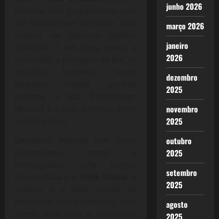
junho 2026
detetive Kari Sorjonencom com
um método bem particular, uma
março 2026
espécie de Sherlock Holmes
janeiro
finlandês. É um clima tenso, a
2026
escuridão, a paisagem do frio, as
relações humanas, numa
dezembro
pequena cidade perdida
2025
próxima a São Petersburgo
novembro
(Rússia) e a idas e vindas entre
2025
os dois países.
outubro
Deadwind (Karppi) tem como
2025
personagem central a
investigadora Sofia Karppi,
setembro
interpretada por
Pihla Viitala
, o
2025
cenário é a bela cidade de
Helsinque, seu submundo, suas
agosto
dores, suas ruas e confrontos
2025