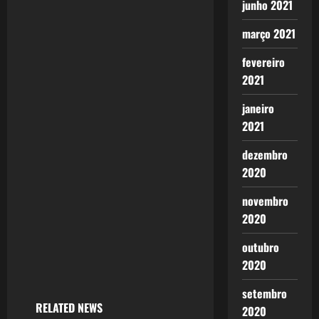
v
junho 2021
adaptações
foram
i
março 2021
lançadas
visando
g
fevereiro
chegar à
série "Os
2021
a
Vingadores".
…
janeiro
t
2021
i
dezembro
2020
o
novembro
n
2020
outubro
2020
setembro
RELATED NEWS
2020