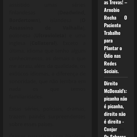
as Trevas! –
assistido umas séries
Arnobio
finlandesas (
Deadwind,
Rocha
em
O
Bordertown
), islandesa (
O
Paciente
Assassino de Valhalla
),
Trabalho
polonesa (
Ultravioleta
) e uma
para
inglesa (
Collateral
). Exceto a
Plantar o
última, idioma que tenho algum
Ódio nas
conhecimento, as demais o que
Redes
me atraiu, além da qualidade, os
Sociais.
exóticos idiomas, a diferença de
sonoridade, que não lembra em
Direito
nada os que temos
McDonald’s:
familiaridades.
picanha não
é picanha,
Estas séries, policiais, dramas,
direito não
trazem painéis surpreendentes
é direito -
sobre esses países.
Conjur
em
Os Sabores
Ótimas narrativas com histórias