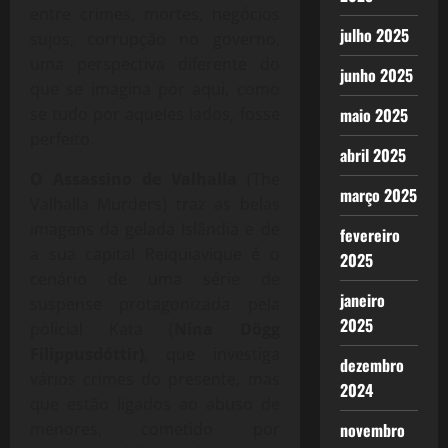
entre crimes, mortes, negócios
julho 2025
sujos, corrupção no governo,
uma perspectiva diferente do
junho 2025
que se imagina por aqui, como
maio 2025
se tudo por aqueles lados, fosse
perfeito.
abril 2025
O Assassino de Valhalla
(The
março 2025
Valhalla Murders) traz as belas
imagens da gelada Islândia e de
fevereiro
a sua capital Reiquiavique é o
2025
cenário de uma série de
janeiro
suspense protagonizada pela
2025
policial Kata (
Nína Dögg
Filippusdóttir)
, que investiga
dezembro
vários crimes do presente, mas
2024
que estão ligados ao abuso de
novembro
menores, cometido por