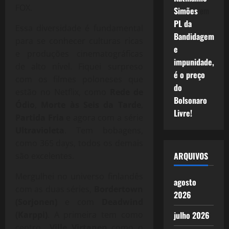
FOX.
Simões
em
PL da
Essa diversidade é fundamental
Bandidagem
para se conhecer culturas ricas
e
e produções cinematográficas
impunidade,
de alto nível. Fiquei surpreso
é o preço
com os filmes poloneses que
do
estão no Netflix, como
Rede de
Bolsonaro
Ódio
,
Morte às Seis da Tarde
,
Livre!
Partida Fria
e agora com a série
Ultravioleta
. Tem bobagens,
como 365 days, todos os demais
ARQUIVOS
são excelentes.
Mergulhei no universo finlandês
agosto
com as duas séries,
Bordertown
2026
(Sorjonen)
e com
Deadwind
julho 2026
(Karppi)
. A primeira tem como
centro
Ville Virtanen
como o