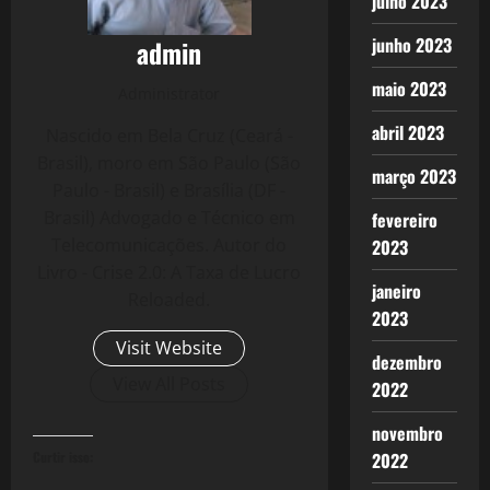
julho 2023
junho 2023
admin
maio 2023
Administrator
abril 2023
Nascido em Bela Cruz (Ceará -
Brasil), moro em São Paulo (São
março 2023
Paulo - Brasil) e Brasília (DF -
Brasil) Advogado e Técnico em
fevereiro
Telecomunicações. Autor do
2023
Livro - Crise 2.0: A Taxa de Lucro
janeiro
Reloaded.
2023
Visit Website
dezembro
View All Posts
2022
novembro
2022
Curtir isso: