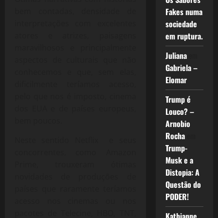
Fakes numa
bem contadas, densidade de
sociedade
interpretações com excelentes
em ruptura.
atores e atrizes, paisagens
maravilhosos e principalmente
Juliana
em
aspectos de culturais que não
Gabriela –
conhecemos e que, sem elas,
Elomar
dificilmente teríamos acesso,
pelo que nos é imposto, cinema
Trump é
dos EUA e de países europeus,
Louco? –
bem poucos.
Arnobio
Rocha
em
Neste sentido Netflix e seus
Trump-
concorrentes, como Amazon
Musk e a
Prime, trouxeram ótimas
Distopia: A
novidades de produções de
Questão do
países que raramente teríamos
PODER!
acesso nos cinemas ou nos
pacotes de Telecine, HBO, TNT,
Kathianne