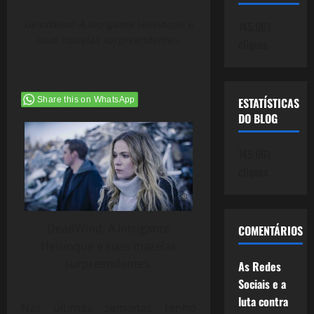
DeadWind: A Intrigante Helsinque e
745.061
suas mazelas surpreendentes.
cliques
ESTATÍSTICAS
Share this on WhatsApp
DO BLOG
745.061
cliques
DeadWind: A Intrigante
COMENTÁRIOS
Helsinque e suas mazelas
surpreendentes.
As Redes
Sociais e a
luta contra
Nas últimas semanas tenho