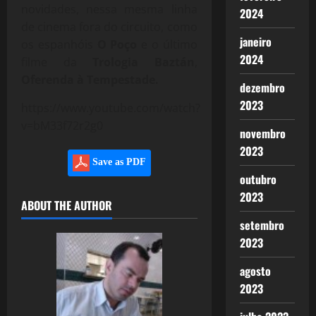
novidades, nessa mesma linha
2024
de cinema fora do circuito, como
janeiro
os espanhóis
O Poço
e o último
2024
filme da
Trologia Baztán
,
Oferenda à Tempestade.
dezembro
2023
https://www.youtube.com/watch?
v=bM33f72r2g0
novembro
2023
Save as PDF
outubro
2023
ABOUT THE AUTHOR
setembro
2023
agosto
2023