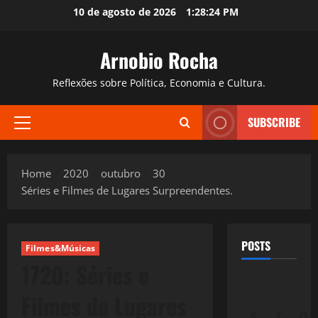
Skip
10 de agosto de 2026
1:28:25 PM
to
content
Arnobio Rocha
Reflexões sobre Política, Economia e Cultura.
SUBSCRIBE
Primary
Menu
Home
2020
outubro
30
Séries e Filmes de Lugares Surpreendentes.
POSTS
Filmes&Músicas
1720: Séries e
Filmes de Lugares
S
T
Q