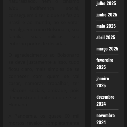
naturalizado, nem o cinismo
julho 2025
e/ou indiferença social,
junho 2025
conseguem dizer o que se fez ao
Brasil e ao mundo, ao se votar
maio 2025
em alguém como Bolsonaro, sua
família, suas milícias, seu
abril 2025
entorno podre de décadas.
março 2025
O agradecimento ao Bolsonaro
fevereiro
se deve justamente a isso, tudo
2025
ficou claro, mais simples de se
conhecer com quem se vai
janeiro
casar, namorar, trabalhar, ter
2025
relações sociais, amizade, pois
dezembro
demonstra o limite do que é ser
2024
Humano.
novembro
A Pandemia, os quase 60 mil
2024
mortos revelou completamente