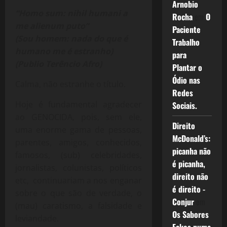
Arnobio
“Homo sum: nihil humani a
Rocha
em
O
me alienum puto”
Paciente
(Sou homem: nada do que é
Trabalho
humano me é estranho)
para
(Publio Terêncio Afro)
Plantar o
Ódio nas
Calma, não estranhe o título.
Redes
Hoje é fundamental agradecer
Sociais.
ao GENOCIDA, pois, sem ele,
Direito
uma enorme gama de pessoas,
McDonald’s:
parentes, amigos, conhecidos,
picanha não
famosos, (sub) celebridades,
é picanha,
jornalistas, colunistas, políticos
direito não
etc, continuariam a nos enganar
é direito -
sobre o que são de verdade, o
Conjur
em
(mau) caratismo, a falsidade e
Os Sabores
leviandade.