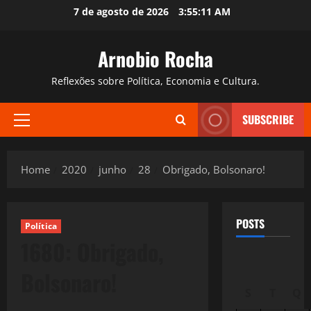
Skip
7 de agosto de 2026
3:55:12 AM
to
content
Arnobio Rocha
Reflexões sobre Política, Economia e Cultura.
SUBSCRIBE
Primary
Menu
Home
2020
junho
28
Obrigado, Bolsonaro!
POSTS
Política
1680: Obrigado,
Bolsonaro!
S
T
Q