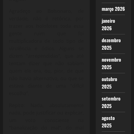
março 2026
Agradeço ao Bolsonaro, de
verdade, não é retórica, por
janeiro
trazer aos holofotes toda essa
2026
gente ruim que foi
dezembro
multiplicadora de todo tipo de
2025
virulência e ódios. Alguns se
dizem “arrependidas”, que até
novembro
tentam dizer que não sabiam
2025
quem ele era, ou, pior, de que
não havia alternativa, ou que se
outubro
estava diante de uma “difícil
2025
escolha”.
setembro
Repito: Nada, absolutamente
2025
nada, pode justificar ou explicar,
agosto
um voto consciente na
2025
“banalização do mal”, do mal