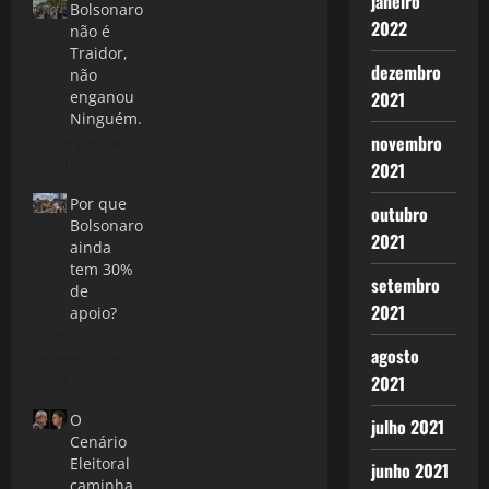
janeiro
Bolsonaro
2022
não é
Traidor,
dezembro
não
2021
enganou
Ninguém.
novembro
15 de junho
de 2021
2021
Por que
outubro
Bolsonaro
2021
ainda
tem 30%
setembro
de
2021
apoio?
17 de
agosto
fevereiro de
2021
2022
O
julho 2021
Cenário
Eleitoral
junho 2021
caminha