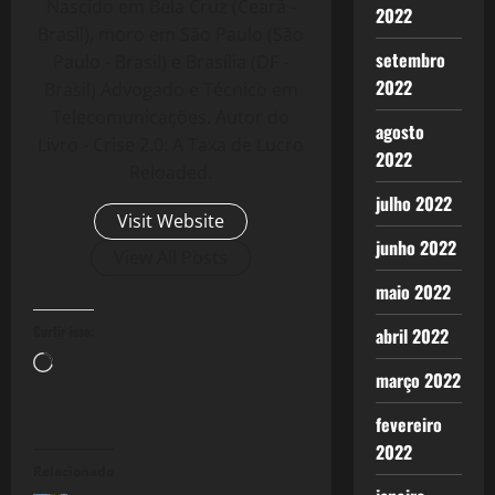
Nascido em Bela Cruz (Ceará -
2022
Brasil), moro em São Paulo (São
setembro
Paulo - Brasil) e Brasília (DF -
2022
Brasil) Advogado e Técnico em
Telecomunicações. Autor do
agosto
Livro - Crise 2.0: A Taxa de Lucro
2022
Reloaded.
julho 2022
Visit Website
junho 2022
View All Posts
maio 2022
Curtir isso:
abril 2022
Carregando...
março 2022
fevereiro
2022
Relacionado