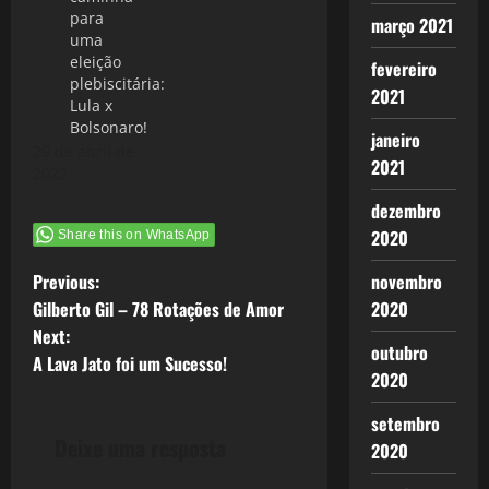
para
março 2021
uma
eleição
fevereiro
plebiscitária:
2021
Lula x
Bolsonaro!
janeiro
29 de abril de
2021
2022
dezembro
2020
Share this on WhatsApp
P
novembro
Previous:
2020
Gilberto Gil – 78 Rotações de Amor
o
Next:
outubro
A Lava Jato foi um Sucesso!
s
2020
t
setembro
Deixe uma resposta
2020
n