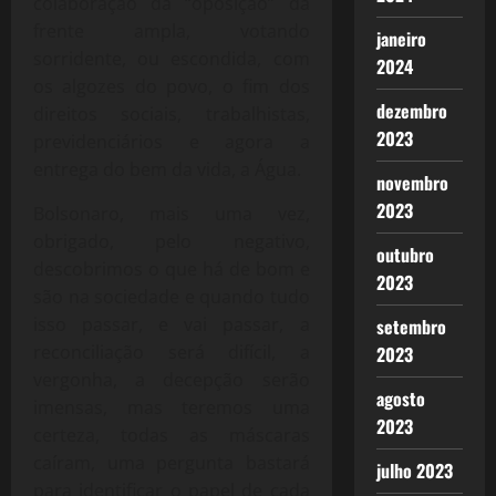
colaboração da “oposição” da
frente ampla, votando
janeiro
sorridente, ou escondida, com
2024
os algozes do povo, o fim dos
dezembro
direitos sociais, trabalhistas,
2023
previdenciários e agora a
entrega do bem da vida, a Água.
novembro
2023
Bolsonaro, mais uma vez,
obrigado, pelo negativo,
outubro
descobrimos o que há de bom e
2023
são na sociedade e quando tudo
isso passar, e vai passar, a
setembro
reconciliação será difícil, a
2023
vergonha, a decepção serão
agosto
imensas, mas teremos uma
2023
certeza, todas as máscaras
caíram, uma pergunta bastará
julho 2023
para identificar o papel de cada