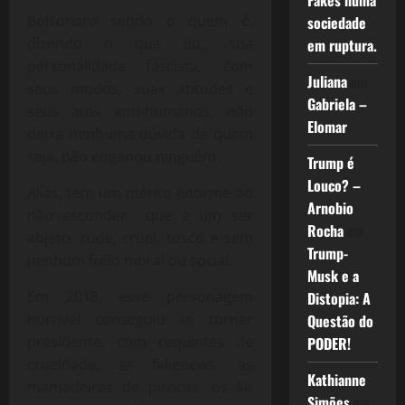
Fakes numa
Bolsonaro sendo o quem é,
sociedade
dizendo o que diz, sua
em ruptura.
personalidade fascista, com
Juliana
em
seus modos, suas atitudes e
Gabriela –
seus atos anti-humanos, não
Elomar
deixa nenhuma dúvida de quem
seja, não enganou ninguém.
Trump é
Louco? –
Aliás, tem um mérito enorme ao
Arnobio
não esconder que é um ser
Rocha
em
abjeto, rude, cruel, tosco e sem
Trump-
nenhum freio moral ou social.
Musk e a
Em 2018, esse personagem
Distopia: A
horrível conseguiu se tornar
Questão do
presidente, com requintes de
PODER!
crueldade, as fakenews, as
Kathianne
mamadeiras de pirocas, os kit
Simões
em