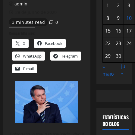
admin
1
2
3
28 de junho de 2020
8
9
10
3 minutes read
0
15
16
17
Compartilhe isso:
22
23
24
X
Facebook
29
30
WhatsApp
Telegram
«
jul
E-mail
maio
»
ESTATÍSTICAS
DO BLOG
Bolsonaro, o mal naturalizado, vivo e