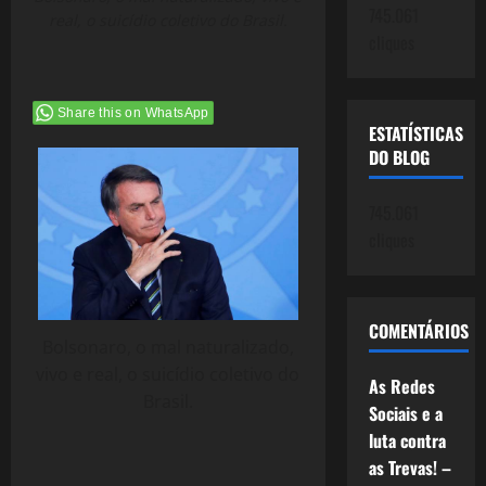
745.061
real, o suicídio coletivo do Brasil.
cliques
Share this on WhatsApp
ESTATÍSTICAS
DO BLOG
745.061
cliques
COMENTÁRIOS
Bolsonaro, o mal naturalizado,
vivo e real, o suicídio coletivo do
As Redes
Brasil.
Sociais e a
luta contra
as Trevas! –