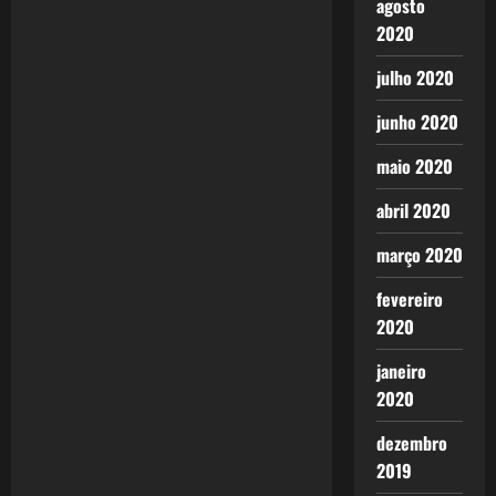
agosto
a
2020
v
julho 2020
i
junho 2020
g
maio 2020
a
abril 2020
t
março 2020
i
fevereiro
2020
o
janeiro
n
2020
dezembro
2019