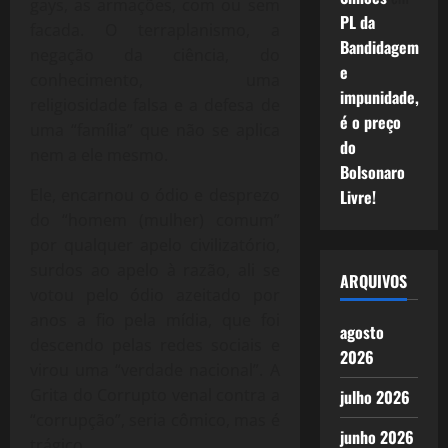
gays, as armações, com ou sem
PL da
facada. O terraplanismo, a
Bandidagem
negação da ciência, do
e
conhecimento, uma
impunidade,
religiosidade falsa e a defesa de
é o preço
uma “família” que não se aplica
do
nem a ele mesmo.
Bolsonaro
Ele, encarnou o ódio e desprezo
Livre!
do “homem (mulher) comum”
por qualquer apelo civilizatório,
surdos ao apelo à razão, ali se
ARQUIVOS
votou pelo ódio azeitado por
anos a fio pela mídia, que foi
agosto
descendo pelas redes sociais e
2026
virou uma “verdade nacional”. A
Grita do Corrupto venal contra a
julho 2026
“corrupção”, seria cômico, mas é
junho 2026
trágico.