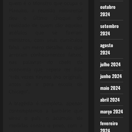
quem é o Monstro que ocupa o
outubro
Planalto, a reunião ministerial
2024
deu o último choque de
realidade de quem são aqueles
setembro
acéfalos que se fizeram
2024
ministros, com seus currículos
agosto
falso, um mero detalhe, ou que
2024
arrotam conhecimentos falsos,
nas palavras do chefe da
julho 2024
economia que repete ter lido
junho 2024
“três vezes Keynes (no original),
antes de ir para escola de
maio 2024
Chicago”.
abril 2024
A tragédia é completa, apenas
contemplamos a barbárie que
março 2024
virou o país, o acumulo de
fevereiro
medidas contra o povo, com a
2024