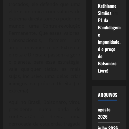
trocados, ele defende que uma
Kathianne
elite econômica com valores de
Simões
em
extrema-direita tome o poder no
PL da
mundo, uma Contra-revolução
Bandidagem
Permanente. Que esses valores,
e
transnacionais, formem um
impunidade,
amplo movimento de Extrema-
é o preço
direita e Direita e passem a gerir
do
o planeta, para essa estratégia,
Bolsonaro
vale qualquer tática, as mais
Livre!
sujas, inclusive, uma delas criar
inimigos na própria Direita ( e
extrema)
ARQUIVOS
Aqui no Brasil, Bolsonaro, virou
agosto
presidente numa onda de
2026
contestação à direita, uma
derrocada da esquerda, tragada
julho 2026