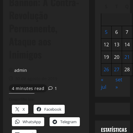
Bannon: A Contra-
S
T
Q
Revolução
Permanente,
5
6
7
Ataque aos
12
13
14
Inimigos
19
20
21
26
27
28
admin
30 de agosto de 2019
«
set
jul
»
4 minutes read
1
Compartilhe isso:
X
Facebook
WhatsApp
Telegram
ESTATÍSTICAS