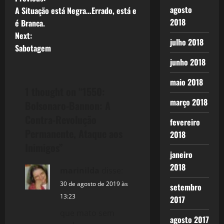
P
agosto
A Situação está Negra…Errado, está e
o
2018
é Branca.
Next:
s
julho 2018
Sabotagem
t
junho 2018
n
maio 2018
1 thought on “
1550:
a
março 2018
Bolsonaro-Bannon: A
Contra-Revolução
fevereiro
v
Permanente, Ataque aos
2018
i
Inimigos
”
janeiro
g
2018
marinilda
disse:
a
30 de agosto de 2019 às
setembro
13:23
2017
t
que mato sem
agosto 2017