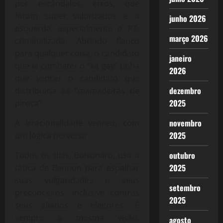
por escândalos, erros, que
foram super valorizados e a
junho 2026
esquerda, especialmente o PT,
março 2026
criminalizada. Abrindo flanco
para qualquer coisa, o candidato
janeiro
que ia combater o “kit gay” tinha
2026
que vencer o candidato que
dezembro
distribuiria as “mamadeiras de
2025
piroca”.
novembro
A irracionalidade venceu, com
2025
um lógica perversa.
outubro
Todos os dias, Bolsonaro, usa a
2025
tática de Bannon para espalhar
suas vulgaridades e seus
setembro
preconceitos, inclusive contras
2025
seus aliados e eleitores. É
sempre a mesma visão,
agosto