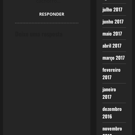
cachorro…
i
julho 2017
o
RESPONDER
junho 2017
n
Deixe uma resposta
maio 2017
abril 2017
março 2017
fevereiro
2017
janeiro
2017
dezembro
2016
novembro