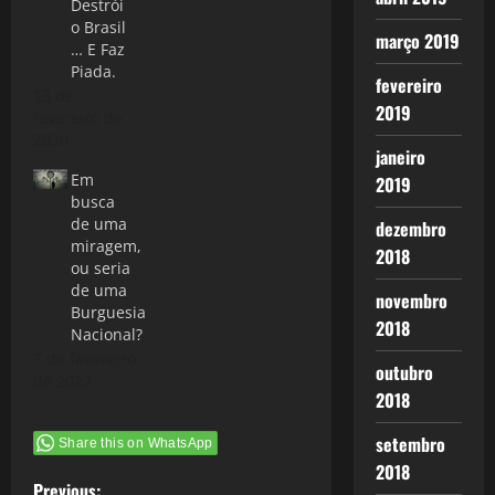
Destrói
o Brasil
março 2019
… E Faz
Piada.
fevereiro
13 de
2019
fevereiro de
2020
janeiro
Em
2019
busca
de uma
dezembro
miragem,
2018
ou seria
de uma
novembro
Burguesia
2018
Nacional?
7 de fevereiro
outubro
de 2022
2018
setembro
Share this on WhatsApp
2018
Previous: