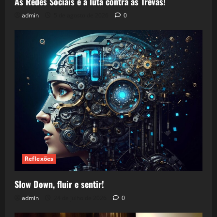
As Redes Sociais e a luta contra as Trevas!
admin
5 de agosto de 2026
0
Reflexões
Slow Down, fluir e sentir!
admin
24 de julho de 2026
0