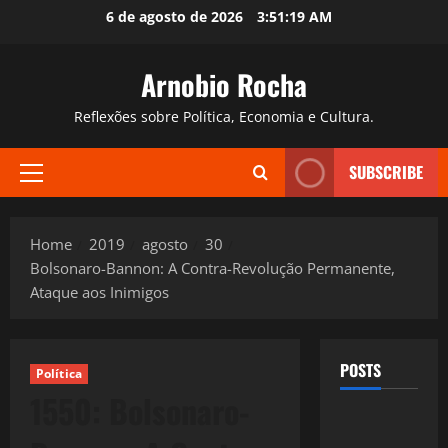
Skip
6 de agosto de 2026
3:51:21 AM
to
content
Arnobio Rocha
Reflexões sobre Política, Economia e Cultura.
SUBSCRIBE
Primary
Menu
Home
2019
agosto
30
Bolsonaro-Bannon: A Contra-Revolução Permanente,
Ataque aos Inimigos
POSTS
Política
1550: Bolsonaro-