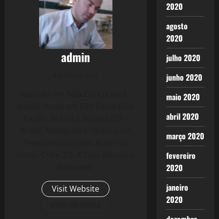
2020
agosto
2020
admin
julho 2020
Administrator
junho 2020
Nascido em Bela Cruz (Ceará -
maio 2020
Brasil), moro em São Paulo (São
abril 2020
Paulo - Brasil) e Brasília (DF -
Brasil) Advogado e Técnico em
março 2020
Telecomunicações. Autor do
fevereiro
Livro - Crise 2.0: A Taxa de Lucro
2020
Reloaded.
janeiro
Visit Website
2020
View All Posts