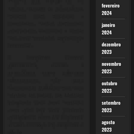
mesmo que Trump faz no
fevereiro
twitter, atacam os adversários,
2024
mesmo com mentiras e
inverdades, dados imprecisos
janeiro
que poucos vão saber e aquilo
2024
vira uma “verdade”, aquele que
dezembro
interessa..
2023
É campanha eleitoral
novembro
permanente, usando a
2023
presidência como palanque
abertamente, não para
outubro
demonstrar trabalho, mas uma
2023
espécie de pastor, de Messias,
setembro
pregando uma nova verdade,
2023
nem que seja uma paranoia
qualquer. O mote é a Esquerda,
agosto
o Comunismo, o PT, despertar o
2023
Medo.