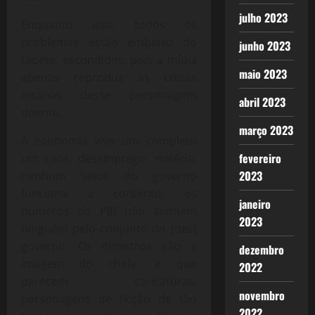
julho 2023
Enquanto isso, todos os
problemas estão embaixo do
junho 2023
tapete, escondidos, pois a mídia
maio 2023
apenas reproduz as coisas
insanas desse personagem
abril 2023
doente.
março 2023
A economia vive um completo
fevereiro
um caos: desemprego, miséria,
2023
nenhum setor do governo
funciona a contento, os
janeiro
números do PIB não animam
2023
ninguém pelo conjunto do (des)
governo. Os ministros são a
dezembro
imagem do chefe, e que
2022
parecem caricaturas,
novembro
personagens de ficção de tão
2022