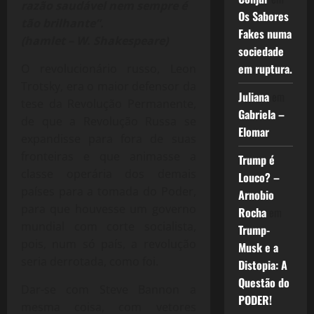
razão saudável nem sempre é
Os Sabores
tão brilhante”.
Fakes numa
(hamlet – W. Shakespeare)
sociedade
em ruptura.
O revolucionário russo, Leon
Trotsky, era o maior defensor da
Juliana
em
tese da Revolução Permanente,
Gabriela –
de que a Revolução Russa se
Elomar
expandisse para fora de suas
fronteiras e que animasse a
Trump é
classe operária dos demais
Louco? –
países para a tomada do Poder,
Arnobio
para que houvesse um governo
Rocha
em
mundial com corte socialista,
Trump-
pois, num só país, a revolução
Musk e a
seria derrotada, como foi.
Distopia: A
Questão do
Dar-se com Steve Bannon a
PODER!
mesma coisa, com vetores