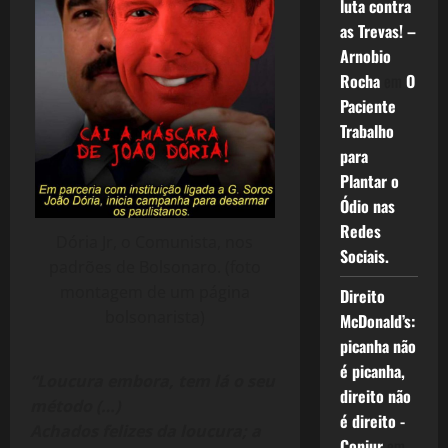
luta contra
as Trevas! –
Arnobio
Rocha
em
O
Paciente
Trabalho
para
Plantar o
Ódio nas
Redes
Dória Jr, o Comunista, nos
Sociais.
padrões de Bolsonaro. (foto
montagem de um página
Direito
bolsonarista)
McDonald’s:
picanha não
é picanha,
“Loucura embora, tem lá o seu
direito não
método (…)
é direito -
Achados felizes da loucura; a
Conjur
em