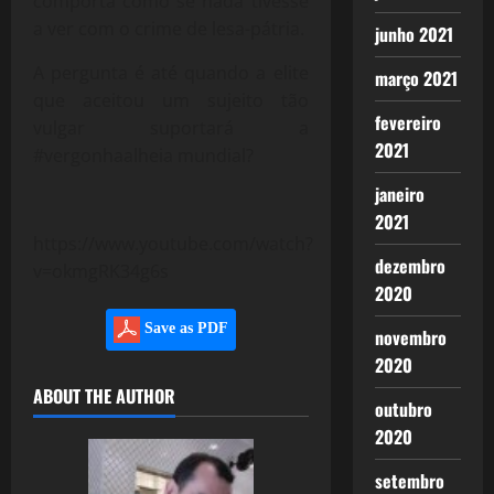
comporta como se nada tivesse
a ver com o crime de lesa-pátria.
junho 2021
A pergunta é até quando a elite
março 2021
que aceitou um sujeito tão
fevereiro
vulgar suportará a
2021
#vergonhaalheia mundial?
janeiro
2021
https://www.youtube.com/watch?
dezembro
v=okmgRK34g6s
2020
Save as PDF
novembro
2020
ABOUT THE AUTHOR
outubro
2020
setembro