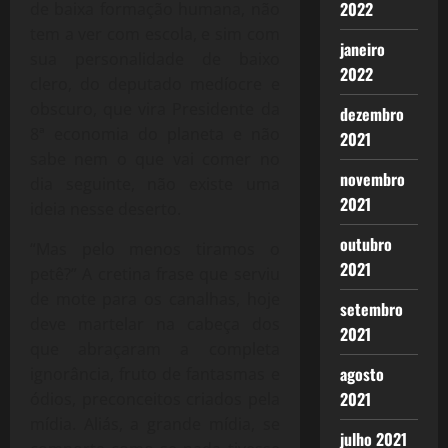
2022
de baixa formação humana, não
tem a ver com escola, e sim com
janeiro
sua personalidade de baixo
2022
clero, do deputado medíocre e
obscuro, que vira Presidente da
dezembro
8ª economia do planeta e não
2021
sabe nem o que vai comer no
novembro
dia seguinte, não existe uma
2021
ideia nesse deserto.
outubro
“Mas pelo menos tiramos o
2021
petê?” A cretina frase que serviu
de mote para os canalhas, hoje
setembro
deve martelar na cabeça dos
2021
que abraçaram a completa
agosto
ignorância, fruto de fantasmas e
2021
ódios, preconceitos criados pela
mídia. Aliás, a grande mídia, se
julho 2021