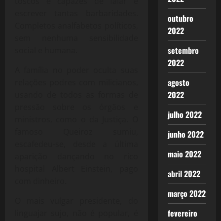
toscos e capazes de falar e
escrever tantas barbaridades.
outubro
Completos analfabetos políticos,
2022
sem nenhuma sensibilidade
setembro
social e humana.
2022
A família no poder oculta suas
agosto
relações podres com milicianos,
2022
usando de todos as formas de
pressão sobre os órgãos e
julho 2022
ministros, como o da Justiça. O
famoso Queiroz sumiu,
junho 2022
escafedeu-se, desde a última
maio 2022
aparição dançando no rico
hospital Albert Einstein, pago
abril 2022
com dinheiro.
março 2022
O mais vulgar presidente, do
fevereiro
linguajar sujo, não é popular, é