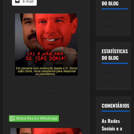
E-mail
DO BLOG
745.061
cliques
ESTATÍSTICAS
DO BLOG
745.061
cliques
Dória Jr, o Comunista, nos padrões
de Bolsonaro.
COMENTÁRIOS
Share this on WhatsApp
As Redes
Sociais e a