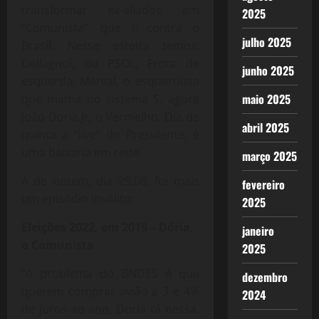
transformar ex-aliados em
2025
“Comunista”, que é contra o
julho 2025
Brasil. Nesse esteira temos:
Dellagnol, do PSOL, Frota de
junho 2025
esquerda, Merval, o esquerdista
maio 2025
que mama no sistema S, agora
João Doria Jr, o Vermelho. Dia de
abril 2025
quinta a “live” do Presidente, é
uma baixaria em rede.
março 2025
A de ontem, dia 29.08, foi mais
fevereiro
um episódio insólito:
2025
Eleições 2022, em 2019 – Dória,
janeiro
o Comunista
2025
“o problema do BNDES é que
dezembro
querem comprar avião a 3 e 4%
2024
de juros ao ano, Doria tá nessa.