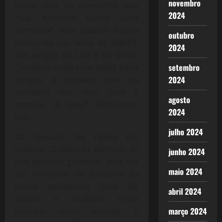
novembro
Doria dizia na campanha que
2024
“sua bandeira nunca seria
vermelha”, mas quando estava
outubro
mamando nas tetas do BNDES,
2024
era amigão do Lula e da Dilma.
setembro
Comprou avião com esses juros
2024
amigos. A bandeira dele era
vermelha sim, com foice e
agosto
martelo, tá okey?” (Bolsonaro,
2024
Jair)
julho 2024
Na loucura, ele revela um
método. O método Bannon, de
junho 2024
não presidir, governar, mas ser
maio 2024
um animador de auditório da
horda neofascista. Seus fãs
abril 2024
vibram e viralizam essas
março 2024
loucuras como verdade, o