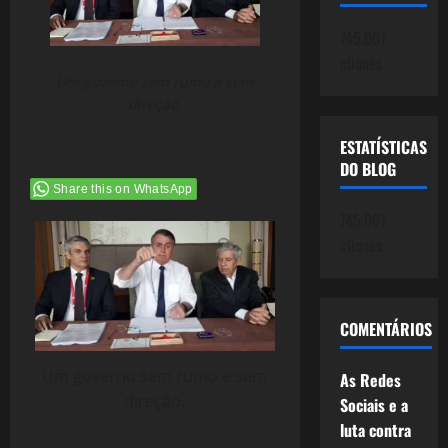
745.061
cliques
Um governo sem rumo e sem
direção.
ESTATÍSTICAS
DO BLOG
Share this on WhatsApp
745.061
cliques
COMENTÁRIOS
Um governo sem rumo e sem
As Redes
direção.
Sociais e a
luta contra