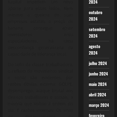
2024
Kapital impedem um novo
aporte para esses lados. Nem
outubro
mesmo a queima de suas
2024
empresas estatais a preço de
banana, consegue atrair
setembro
investidores e/ou
2024
especuladores, há uma
agosto
desconfiança generalizada da
2024
capacidade de liderança local.
julho 2024
Do lado da classe trabalhadora,
o refluxo do movimento sindical
junho 2024
e social são evidentes, por
maio 2024
razões óbvias, externa: GOLPE,
desemprego, ataque brutal aos
abril 2024
direitos trabalhistas e sociais, a
miséria que voltou à ordem do
março 2024
dia. E razões internas: Os anos
fevereiro
de distanciamento do