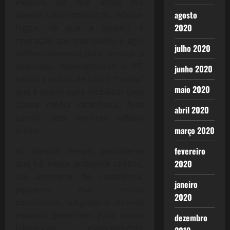
indícios, do que antes era
agosto
apenas uma construção teórica-
2020
lógica, de que a lavajets é
operação que manipulou e agiu
julho 2020
deliberadamente para destruir a
esquerda, especialmente o PT,
junho 2020
sendo a prisão de Lula o “troféu”
maio 2020
que é usado para mobilizar uma
classe média catatônica, feita
abril 2020
zumbi, sem nenhum reflexo
março 2020
crítico.
fevereiro
Ao mesmo tempo, percebe-se
2020
que há, nesse ambiente caótico,
um arvorecer de resistência,
janeiro
pequeno, mas muito
2020
consistente, surgindo e abrindo
espaços generosos para novas
dezembro
lideranças, especialmente