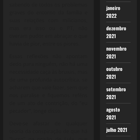
sabendo de todos os problemas
janeiro
graves do entorno da família e
2022
suas relações com milicianos,
dezembro
mas era isso ou o PT, não
2021
tiveram pudor em abraçar o que
havia de pior, entre os piores.
novembro
2021
Essas reflexões não apontam
dedo para ninguém, não há uma
outubro
necessidade caça às bruxas, mas
2021
de uma profunda autocrítica, se
acharem que vale fazer, sem que
setembro
nos paralise e fiquemos reféns
2021
de um ato de contrição, do “eu
agosto
pecador”, longe disso.
2021
Deve-se afastar de qualquer
julho 2021
teoria da conspiração de que há
“lucro” na prisão de Lula, que