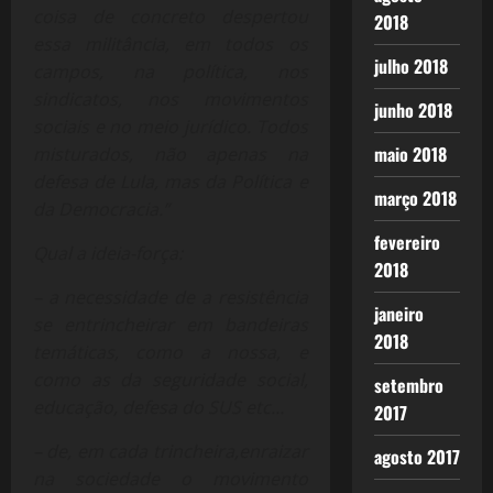
coisa de concreto despertou
2018
essa militância, em todos os
julho 2018
campos, na política, nos
sindicatos, nos movimentos
junho 2018
sociais e no meio jurídico. Todos
maio 2018
misturados, não apenas na
defesa de Lula, mas da Política e
março 2018
da Democracia.”
fevereiro
Qual a ideia-força:
2018
– a necessidade de a resistência
janeiro
se entrincheirar em bandeiras
2018
temáticas, como a nossa, e
como as da seguridade social,
setembro
educação, defesa do SUS etc…
2017
– de, em cada trincheira,enraizar
agosto 2017
na sociedade o movimento