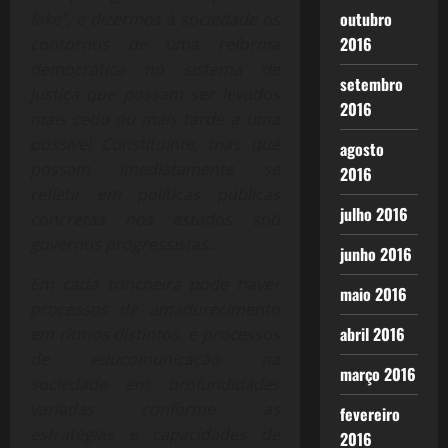
outubro
fake”, e dizermos à sociedade os
2016
contornos de uma reforma
democrática no sistema de
setembro
justiça que possam ser levados
2016
mais cedo ou mais tarde a uma
possível Constituinte, mas que
agosto
possam imediatamente se
2016
refletir em políticas públicas
julho 2016
concretas nos estados sob
governos progressistas…
junho 2016
Em cada trincheira pode haver
maio 2016
processos de amadurecimento
abril 2016
em ritmos distintos, e processos
de educomunicação na
março 2016
sociedade em profundidades
variadas conforme as
fevereiro
estratégias e capacidades de
2016