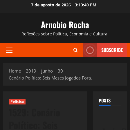
Skip
7 de agosto de 2026
3:13:41 PM
to
content
Arnobio Rocha
Reflexões sobre Política, Economia e Cultura.
SUBSCRIBE
Primary
Menu
Home
2019
junho
30
Cenário Político: Seis Meses Jogados Fora.
POSTS
Política
1529: Cenário
Político: Seis
S
T
Q