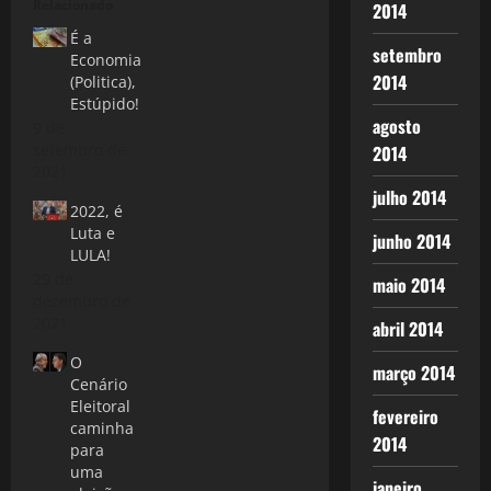
Relacionado
2014
É a
setembro
Economia
2014
(Politica),
Estúpido!
agosto
9 de
setembro de
2014
2021
julho 2014
2022, é
Luta e
junho 2014
LULA!
29 de
maio 2014
dezembro de
2021
abril 2014
O
março 2014
Cenário
Eleitoral
fevereiro
caminha
2014
para
uma
janeiro