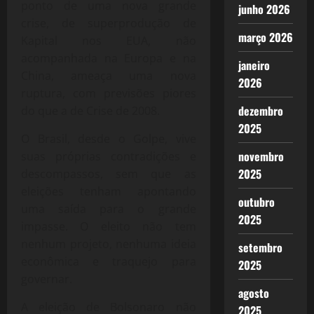
ponto de uma nova grande
junho 2026
crise, de superprodução de
março 2026
Kapital nos EUA, não
acompanhada na Europa e na
janeiro
China, ameaça uma nova
2026
ruptura, com previsões piores
dezembro
do que a de Crise de 2008.
2025
O Brasil, desde o Golpe, vive
novembro
suas próprias contradições e
2025
descompassos, sem que as
eleições tenham apontando
outubro
uma saída para o grande
2025
impasse. O eleito não tem
nenhum projeto, nenhuma ideia
setembro
econômica e traquejo para
2025
governar.
agosto
A eleição de Bolsonaro não
2025