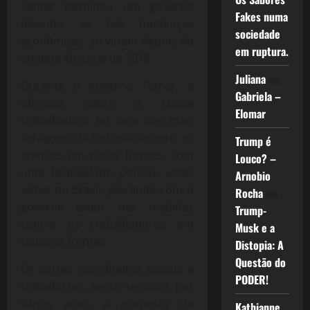
Temer terminou um governo
Fakes numa
bisonho, as tais mudanças
sociedade
econômicas, só viriam depois do
em ruptura.
embate eleitoral de 2018.
Juliana
em
Durante o governo Temer, a
Gabriela –
ofensiva sobre a classe
Elomar
trabalhadora foi uma das mais
selvagens da história recente, os
Trump é
ataques em várias frentes, com
Louco? –
uma brutalidade poucas vezes
Arnobio
vistas no Brasil, piorando com o
Rocha
em
governo eleito, nas medidas
Trump-
contra os trabalhadores em
Musk e a
todas as frentes.
Distopia: A
Questão do
Os cortes nos direitos sociais e
PODER!
trabalhistas, serão sentidos por
vários anos, a proposta de
Kathianne