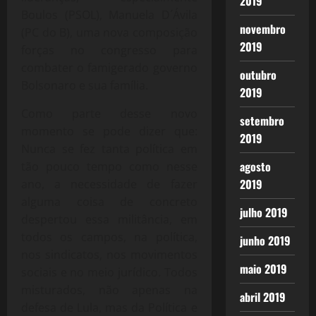
2019
Boulos (PSOL), Manuela D´Ávila
novembro
(PC do B), uma nova composição
2019
forças no congresso para
combater o famigerado governo
outubro
Bolsonaro e sua família.
2019
Como parte desse novo
setembro
momento se pode dizer que:
2019
Nunca se fez tanta política em
agosto
tão pouco tempo como nesse
2019
ano, a necessidade de fazer
alguma coisa de concreto
julho 2019
despertou essa militância, em
todos os campos, na política,
junho 2019
nos sindicatos, nos movimentos
maio 2019
sociais e no meio jurídico. Todos
misturados, não apenas na
abril 2019
defesa de Lula, mas da Política e