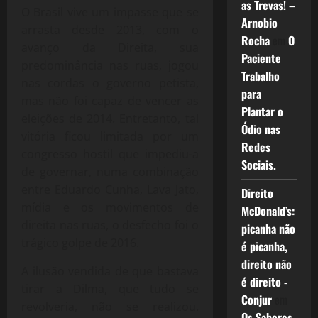
as Trevas! –
O Brasil vive um impasse que se
Arnobio
arrasta desde 2013, com o
Rocha
em
O
avanço da Direita, sua
Paciente
predominância nas ruas, jogou
Trabalho
nas cordas o governo petista,
para
mas não foi capaz de vencer as
Plantar o
eleições de 2014. Entretanto, tal
Ódio nas
vitória ficou limitada por um
Redes
congresso hostil que impediu-a
Sociais.
de governar, numa combinação
entre Eduardo Cunha, Lava Jato,
Direito
mídia e os movimentos de
McDonald’s:
direita nas ruas, o desfecho foi o
picanha não
trágico golpe de 2016.
é picanha,
direito não
A ilusão vendida de que bastava
é direito -
tirar a Dilma, que tudo se
Conjur
em
revolveria, não se realizou.
Os Sabores