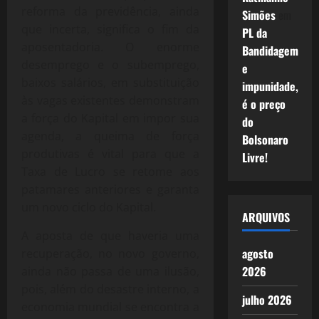
reforma da previdência, ainda
Simões
em
que incerta, significa o fim da
PL da
aposentadoria. O enorme
Bandidagem
desemprego e o subemprego,
e
baixos salários, em substituição
impunidade,
às vagas existentes demonstram
é o preço
a força do Kapital em impor sua
do
agenda, a queima de força
Bolsonaro
produtivas é vital para que a
Livre!
Taxa de Lucro se retome aos
patamares anteriores e garanta
um novo ciclo do Kapital.
ARQUIVOS
A aposta de que haveria uma
agosto
recuperação, no novo governo,
2026
ainda não passa de uma ilusão,
pois, além do desastre interno, a
julho 2026
economia mundial se encontra a