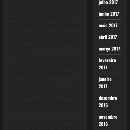
julho 2017
específico. Por exemplo, o nosso
se enraizar em cada região,
junho 2017
levando o debate e a
maio 2017
mobilização para dentro de cada
campus universitário, através
abril 2017
dos estudantes das faculdades
de Direito…
março 2017
– e, em cada trincheira, abrir
fevereiro
espaço para irmos além do
2017
“contra”, e começarmos a
janeiro
construir propostas para
2017
amadurecerem como
alternativas reais inteligíveis
dezembro
para a população, e efetuarmos
2016
um trabalho de base cumulativo.
novembro
– No nosso caso, começarmos a
2016
esboçar algo além do “pacote é