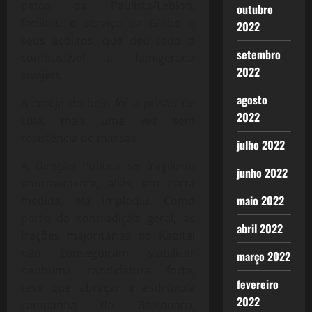
patos da Paulista/Leblon,
outubro
facilitou o serviço da Globo e
2022
seus acólitos, que deu todo o
setembro
combustível à famigerada
2022
lavajets.
agosto
A cereja do bolo foi a prisão de
2022
Lula, mais uma vez sem
resistência de massas
julho 2022
A Direção Política se fragilizou
junho 2022
enormemente, aliás, em certa
maio 2022
medida, ela implodiu. Como
parte da contradição geral, as
abril 2022
frações majoritárias do Kapital
não conseguiram viabilizar
março 2022
nenhuma candidatura forte,
fevereiro
teve que abraçar a esdrúxula
2022
campanha de Bolsonaro,