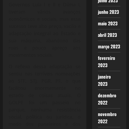
julho 2023
Governos Lula I e II e Dilma I,
junho 2023
tiveram vários avanços
econômicos e sociais, mas esse
maio 2023
sucesso teve alto preço, vacilo e
adaptação integral ao Estado e
abril 2023
sua máquina, abandono das
março 2023
ruas e pouco apreço aos
movimentos sociais.
fevereiro
2023
O reflexo dessa adaptação se
sentiu nas terríveis nomeações
janeiro
ao STF, STJ, PGR, PF, o que
2023
facilitou enormemente no
dezembro
estado de coisas atuais. O
2022
GOLPE foi um passeio no
parque, nenhuma resistência
novembro
social, política ou jurídica, o
2022
medo dos paneleiros e dos