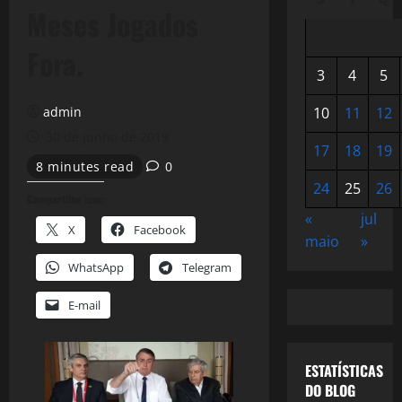
Meses Jogados
Fora.
3
4
5
admin
10
11
12
30 de junho de 2019
17
18
19
8 minutes read
0
24
25
26
Compartilhe isso:
«
jul
X
Facebook
maio
»
WhatsApp
Telegram
E-mail
ESTATÍSTICAS
DO BLOG