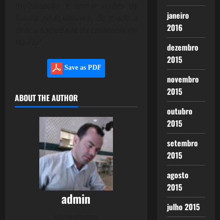
mobilização. É somar visões de
janeiro
futuro ao #LulaLivre, de modo a
2016
tirar a sociedade da catatonia do
Fla-Flu”.
dezembro
2015
Save as PDF
novembro
2015
ABOUT THE AUTHOR
outubro
2015
setembro
2015
agosto
2015
admin
julho 2015
Administrator