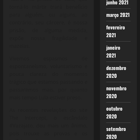
junho 2021
torná-lo mártir trará benefício
março 2021
para alguém, ou alguns, ao
contrário, seu cárcere, é nossa
fevereiro
prisão, de alguma medida,
2021
expõe nossa fragilidade e
mazelas.
janeiro
2021
Vivemos espasmos de
espontaneísmo, voluntarismo e
dezembro
pouca clareza do momento
2020
trágico que estamos passando e
novembro
passaremos mais, por quanto
2020
mais tempo Lula estiver preso.
outubro
As recentes revelações do site
2020
The Intercept, o escândalo
#Vazajato, deu mais um ânimo,
setembro
pois trouxe as provas e os
2020