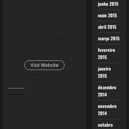
junho 2015
Nascido em Bela Cruz (Ceará -
maio 2015
Brasil), moro em São Paulo (São
Paulo - Brasil) e Brasília (DF -
abril 2015
Brasil) Advogado e Técnico em
março 2015
Telecomunicações. Autor do
Livro - Crise 2.0: A Taxa de Lucro
fevereiro
Reloaded.
2015
Visit Website
janeiro
View All Posts
2015
dezembro
2014
Curtir isso:
novembro
2014
outubro