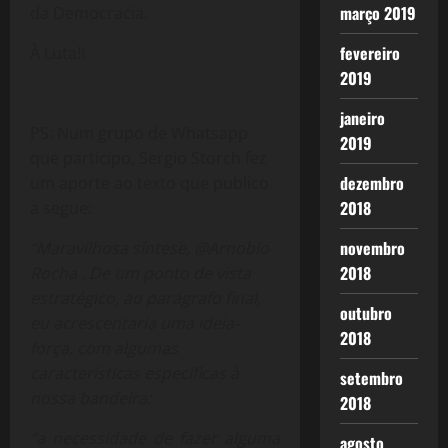
março 2019
da Democracia.
fevereiro
À Luta!!
2019
janeiro
PS: Num grupo de Whatsapp
2019
que participo, Sergio Storch fez
dezembro
um aporte ao texto que publico
2018
a segue:
novembro
“Maravilhosa síntese, @Arnobio
2018
Rocha . De um ponto de vista
estratégico, ao parágrafo final,
outubro
eu acrescentaria uma ideia-
2018
força, com algumas
características específicas à
setembro
nossa bandeira:
2018
“a necessidade de fazer alguma
agosto