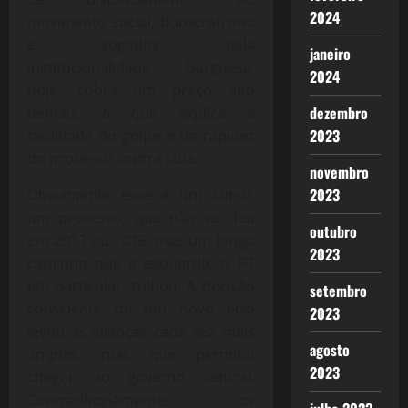
2024
movimento social, burocratismo
e sugados pela
janeiro
institucionalidade burguesa,
2024
hoje, cobra um preço alto
dezembro
demais, o que explica a
2023
facilidade do golpe e da rapidez
do processo contra Lula.
novembro
2023
Obviamente esse é um curso,
um processo, que não se deu
outubro
em 2013 ou 2016, mas um longo
2023
caminho que a esquerda, o PT
em particular, trilhou. A decisão
setembro
consciente de um novo eixo
2023
levou às alianças cada vez mais
agosto
amplas, mas que permitiu
2023
chegar ao governo central.
Contraditoriamente, os