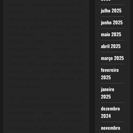
mudou a situação complexa do
julho 2025
buraco político-jurídico-
ideológico que o país se meteu,
junho 2025
que de alguma forma guarda
maio 2025
semelhança à Ditadura, sem
milicos, mas com civis
abril 2025
protagonistas, usando o
judiciário como cabeça-de-
março 2025
ponte, não cria ambiente de
fevereiro
solidez para atrair novos
2025
investimentos, nem mesmo do
Kapital abutre.
janeiro
2025
O governo Bolsonaro é
absolutamente bizarro, com um
dezembro
presidente sem nenhuma
2024
capacidade de liderar qualquer
novembro
mudança, essas incertezas do