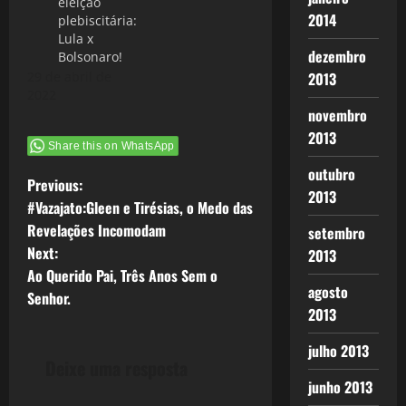
eleição
2014
plebiscitária:
Lula x
dezembro
Bolsonaro!
2013
29 de abril de
2022
novembro
2013
Share this on WhatsApp
outubro
P
Previous:
2013
#Vazajato:Gleen e Tirésias, o Medo das
o
Revelações Incomodam
setembro
Next:
2013
s
Ao Querido Pai, Três Anos Sem o
agosto
t
Senhor.
2013
n
julho 2013
Deixe uma resposta
a
junho 2013