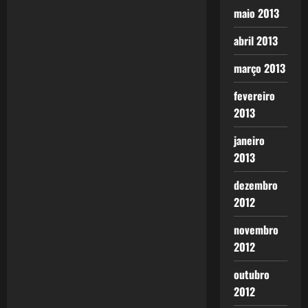
v
maio 2013
i
abril 2013
g
março 2013
a
fevereiro
2013
t
janeiro
i
2013
o
dezembro
2012
n
novembro
2012
outubro
2012